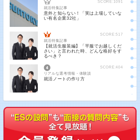
SCORE:1091
就活特集記事
意外と知らない！「実は上場していな
い有名企業32社」
SCORE:517
就活特集記事
【就活生服装編】「平服でお越しくだ
さい」と言われた時、どんな格好をす
るべき？
SCORE:404
リアルな選考情報・体験談
就活ノートの作り方