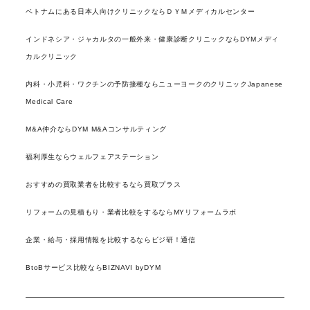
ベトナムにある日本人向けクリニックならＤＹＭメディカルセンター
インドネシア・ジャカルタの一般外来・健康診断クリニックならDYMメディ
カルクリニック
内科・小児科・ワクチンの予防接種ならニューヨークのクリニックJapanese
Medical Care
M&A仲介ならDYM M&Aコンサルティング
福利厚生ならウェルフェアステーション
おすすめの買取業者を比較するなら買取プラス
リフォームの見積もり・業者比較をするならMYリフォームラボ
企業・給与・採用情報を比較するならビジ研！通信
BtoBサービス比較ならBIZNAVI byDYM