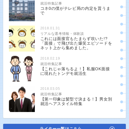
就活特集記事
コネ0の僕がテレビ局の内定を貰うま
で
2018.01.31
リアルな選考情報・体験談
これには面接官もたまらず吹いた!?
「面接」で飛び出た爆笑エピソードを
ネット上から集めました。
2018.02.19
就活特集記事
【これじゃ落ちるよ！】私服OK面接
に現れたトンデモ就活生
2018.03.05
就活特集記事
【第一印象は髪型で決まる！】男女別
就活ヘアスタイル特集
ライター一覧はこちら