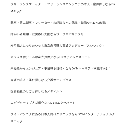
フリーランスマーケター・フリーランスエンジニアの求人・案件探しならDY
Mテック
既卒・第二新卒・フリーター・未経験などの就職・転職ならDYM就職
障がい者雇用・就労移行支援ならワークスバリアフリー
寿司職人になりたいなら東京寿司職人育成アカデミー（スシショク）
オフィス仲介・不動産売買仲介ならDYMリアルエステート
未経験からエンジニア・事務職を目指すならDYMキャリア（求職者向け）
介護の求人・案件探しなら介護サーチプラス
医療福祉のしごと探しならメディルン
エグゼクティブ人材紹介ならDYMエグゼパート
タイ・バンコクにある日本人向けクリニックならDYMインターナショナルク
リニック