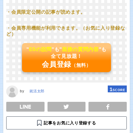
・会員限定公開の記事が読めます。
・会員専用機能が利用できます。（お気に入り登録な
ど）
"
ESの設問
"も"
面接の質問内容
"も
全て見放題！
会員登録
（無料）
1
SCORE
by
就活太郎
E
TWEET
SHARE
記事をお気に入り登録する