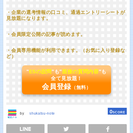
・企業の選考情報の口コミ、通過エントリーシートが
見放題になります。
・会員限定公開の記事が読めます。
・会員専用機能が利用できます。（お気に入り登録な
ど）
"
ESの設問
"も"
面接の質問内容
"も
全て見放題！
会員登録
（無料）
0
SCORE
by
shukatsu-note
E
TWEET
SHARE