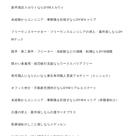
新卒就活スカウトならDYMスカウト
未経験からエンジニア・事務職を目指すならDYMキャリア
フリーランスマーケター・フリーランスエンジニアの求人・案件探しならDY
Mテック
既卒・第二新卒・フリーター・未経験などの就職・転職ならDYM就職
障がい者雇用・就労移行支援ならワークスバリアフリー
寿司職人になりたいなら東京寿司職人育成アカデミー（スシショク）
オフィス仲介・不動産売買仲介ならDYMリアルエステート
未経験からエンジニア・事務職を目指すならDYMキャリア（求職者向け）
介護の求人・案件探しなら介護サーチプラス
医療福祉のしごと探しならメディルン