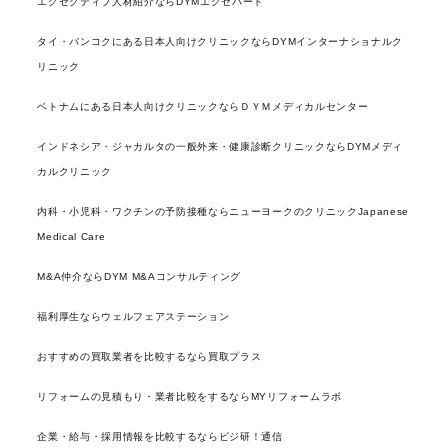
エグゼクティブ人材紹介ならDYMエグゼパート
タイ・バンコクにある日本人向けクリニックならDYMインターナショナルク
リニック
ベトナムにある日本人向けクリニックならＤＹＭメディカルセンター
インドネシア・ジャカルタの一般外来・健康診断クリニックならDYMメディ
カルクリニック
内科・小児科・ワクチンの予防接種ならニューヨークのクリニックJapanese
Medical Care
M&A仲介ならDYM M&Aコンサルティング
福利厚生ならウェルフェアステーション
おすすめの買取業者を比較するなら買取プラス
リフォームの見積もり・業者比較をするならMYリフォームラボ
企業・給与・採用情報を比較するならビジ研！通信