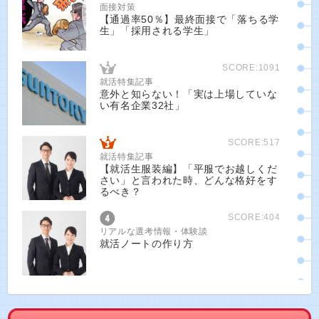
面接対策
【通過率50％】最終面接で「落ちる学
生」「採用される学生」
SCORE:1091
就活特集記事
意外と知らない！「実は上場していな
い有名企業32社」
SCORE:517
就活特集記事
【就活生服装編】「平服でお越しくだ
さい」と言われた時、どんな格好をす
るべき？
SCORE:404
リアルな選考情報・体験談
就活ノートの作り方