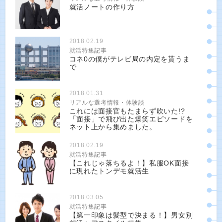
就活ノートの作り方
2018.02.19
就活特集記事
コネ0の僕がテレビ局の内定を貰うま
で
2018.01.31
リアルな選考情報・体験談
これには面接官もたまらず吹いた!?
「面接」で飛び出た爆笑エピソードを
ネット上から集めました。
2018.02.19
就活特集記事
【これじゃ落ちるよ！】私服OK面接
に現れたトンデモ就活生
2018.03.05
就活特集記事
【第一印象は髪型で決まる！】男女別