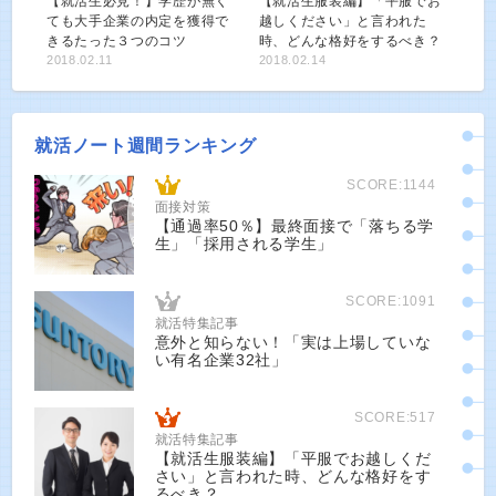
【就活生必見！】学歴が無く
【就活生服装編】「平服でお
ても大手企業の内定を獲得で
越しください」と言われた
きるたった３つのコツ
時、どんな格好をするべき？
2018.02.11
2018.02.14
就活ノート週間ランキング
SCORE:1144
面接対策
【通過率50％】最終面接で「落ちる学
生」「採用される学生」
SCORE:1091
就活特集記事
意外と知らない！「実は上場していな
い有名企業32社」
SCORE:517
就活特集記事
【就活生服装編】「平服でお越しくだ
さい」と言われた時、どんな格好をす
るべき？