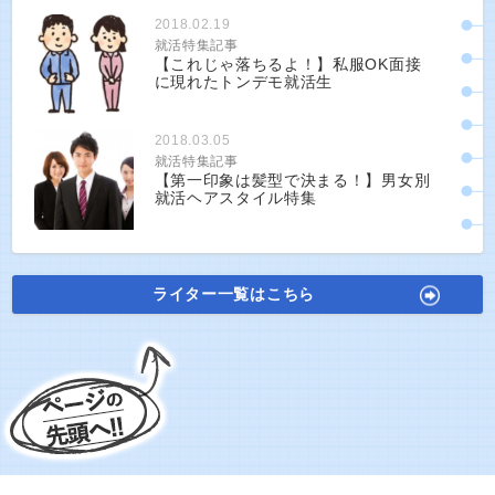
2018.02.19
就活特集記事
【これじゃ落ちるよ！】私服OK面接
に現れたトンデモ就活生
2018.03.05
就活特集記事
【第一印象は髪型で決まる！】男女別
就活ヘアスタイル特集
ライター一覧はこちら