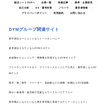
就活ノートTOPへ
企業一覧
特集記事
業界・企業研究
自己分析
ES・選考対策
ノウハウ
運営者情報
プライバシーポリシー
利用規約
お問い合わせ
DYMグループ関連サイト
新卒就活エージェントならミーツカンパニー
新卒就活スカウトならDYMスカウト
未経験からエンジニア・事務職を目指すならDYMキャリア
フリーランスマーケター・フリーランスエンジニアの求人・案件探しならDY
Mテック
既卒・第二新卒・フリーター・未経験などの就職・転職ならDYM就職
障がい者雇用・就労移行支援ならワークスバリアフリー
寿司職人になりたいなら東京寿司職人育成アカデミー（スシショク）