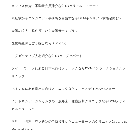
オフィス仲介・不動産売買仲介ならDYMリアルエステート
未経験からエンジニア・事務職を目指すならDYMキャリア（求職者向け）
介護の求人・案件探しなら介護サーチプラス
医療福祉のしごと探しならメディルン
エグゼクティブ人材紹介ならDYMエグゼパート
タイ・バンコクにある日本人向けクリニックならDYMインターナショナルク
リニック
ベトナムにある日本人向けクリニックならＤＹＭメディカルセンター
インドネシア・ジャカルタの一般外来・健康診断クリニックならDYMメディ
カルクリニック
内科・小児科・ワクチンの予防接種ならニューヨークのクリニックJapanese
Medical Care