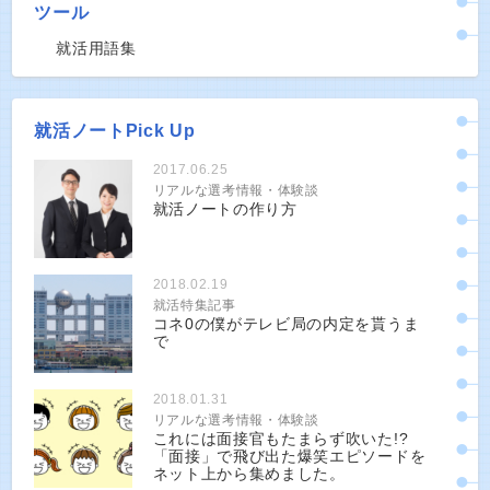
ツール
就活用語集
就活ノートPick Up
2017.06.25
リアルな選考情報・体験談
就活ノートの作り方
2018.02.19
就活特集記事
コネ0の僕がテレビ局の内定を貰うま
で
2018.01.31
リアルな選考情報・体験談
これには面接官もたまらず吹いた!?
「面接」で飛び出た爆笑エピソードを
ネット上から集めました。