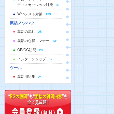
ディスカッション対策
32
Webテスト対策
133
就活ノウハウ
就活の流れ
25
就活の心得・マナー
131
OB/OG訪問
20
インターンシップ
52
ツール
就活用語集
24