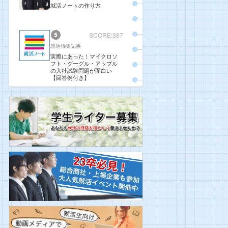
就活ノートの作り方
SCORE:387
就活特集記事
実際にあった！マイクロソ
フト・グーグル・アップル
の入社試験問題が面白い
【回答例付き】