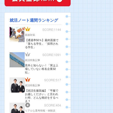
就活ノート週間ランキング
SCORE:1144
面接対策
【通過率50％】最終面接で
「落ちる学生」「採用され
る学生」
SCORE:1091
就活特集記事
意外と知らない！「実は上
場していない有名企業32
社」
SCORE:517
就活特集記事
【就活生服装編】「平服で
お越しください」と言われ
た時、どんな格好をするべ
き？
SCORE:404
リアルな選考情報・体験談