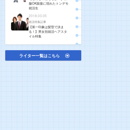
服OK面接に現れたトンデモ
就活生
2018.03.05
就活特集記事
【第一印象は髪型で決ま
る！】男女別就活ヘアスタ
イル特集
ライター一覧はこちら