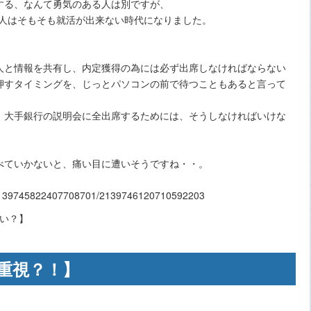
する、なんて勇気のある人は別ですが、
い人はそもそも就活が出来ない時代になりました。
人と情報を共有し、内定獲得の為には必ず出席しなければならない
押すタイミングを、じっとパソコンの前で待つこともあると言って
、大手銀行の説明会に全出席するためには、そうしなければいけな
べていかないと、痛い目に遭いそうですね・・。
2139745822407708701/2139746120710592203
重視？！】