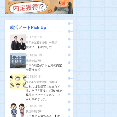
就活ノートPick Up
2017.06.25
リアルな選考情報・体験談
就活ノートの作り方
2018.02.19
就活特集記事
コネ0の僕がテレビ局の内定
を貰うまで
2018.01.31
リアルな選考情報・体験談
これには面接官もたまらず
吹いた!?「面接」で飛び出た
爆笑エピソードをネット上
から集めました。
2018.02.19
就活特集記事
【これじゃ落ちるよ！】私