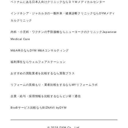
ベトナムにある日本人向けクリニックならＤＹＭメディカルセンター
インドネシア・ジャカルタの一般外来・健康診断クリニックならDYMメディ
カルクリニック
内科・小児科・ワクチンの予防接種ならニューヨークのクリニックJapanese
Medical Care
M&A仲介ならDYM M&Aコンサルティング
福利厚生ならウェルフェアステーション
おすすめの買取業者を比較するなら買取プラス
リフォームの見積もり・業者比較をするならMYリフォームラボ
企業・給与・採用情報を比較するならビジ研！通信
BtoBサービス比較ならBIZNAVI byDYM
© 2026 DYM Co., Ltd.