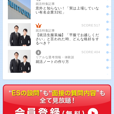
就活特集記事
意外と知らない！「実は上場していな
い有名企業32社」
SCORE:517
就活特集記事
【就活生服装編】「平服でお越しくだ
さい」と言われた時、どんな格好をす
るべき？
SCORE:404
リアルな選考情報・体験談
就活ノートの作り方