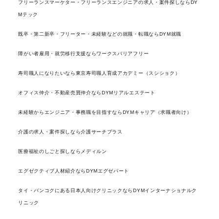
フリーランスマーケター・フリーランスエンジニアの求人・案件探しならDY
Mテック
既卒・第二新卒・フリーター・未経験などの就職・転職ならDYM就職
障がい者雇用・就労移行支援ならワークスバリアフリー
寿司職人になりたいなら東京寿司職人育成アカデミー（スシショク）
オフィス仲介・不動産売買仲介ならDYMリアルエステート
未経験からエンジニア・事務職を目指すならDYMキャリア（求職者向け）
介護の求人・案件探しなら介護サーチプラス
医療福祉のしごと探しならメディルン
エグゼクティブ人材紹介ならDYMエグゼパート
タイ・バンコクにある日本人向けクリニックならDYMインターナショナルク
リニック