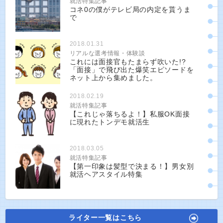
就活特集記事
コネ0の僕がテレビ局の内定を貰うま
で
2018.01.31
リアルな選考情報・体験談
これには面接官もたまらず吹いた!?
「面接」で飛び出た爆笑エピソードを
ネット上から集めました。
2018.02.19
就活特集記事
【これじゃ落ちるよ！】私服OK面接
に現れたトンデモ就活生
2018.03.05
就活特集記事
【第一印象は髪型で決まる！】男女別
就活ヘアスタイル特集
ライター一覧はこちら