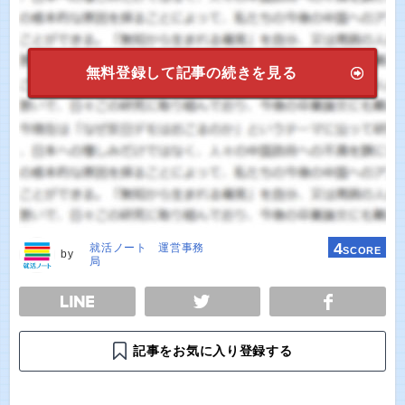
無料登録して記事の続きを見る
4
就活ノート 運営事務
SCORE
by
局
E
TWEET
SHARE
記事をお気に入り登録する