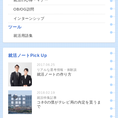
就活の心得・マナー
OB/OG訪問
インターンシップ
ツール
就活用語集
就活ノートPick Up
2017.06.25
リアルな選考情報・体験談
就活ノートの作り方
2018.02.19
就活特集記事
コネ0の僕がテレビ局の内定を貰うま
で