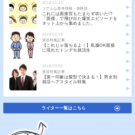
2018.01.31
リアルな選考情報・体験談
これには面接官もたまらず吹いた!?
「面接」で飛び出た爆笑エピソードを
ネット上から集めました。
2018.02.19
就活特集記事
【これじゃ落ちるよ！】私服OK面接
に現れたトンデモ就活生
2018.03.05
就活特集記事
【第一印象は髪型で決まる！】男女別
就活ヘアスタイル特集
ライター一覧はこちら