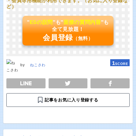
・会員専用機能が利用できます。（お気に入り登録な
ど）
"
ESの設問
"も"
面接の質問内容
"も
全て見放題！
会員登録
（無料）
1
SCORE
by
ねこさわ
E
TWEET
SHARE
記事をお気に入り登録する