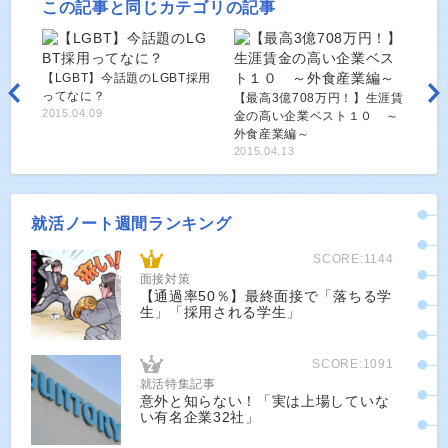
この記事と同じカテゴリの記事
【LGBT】今話題のLGBT採用
ってなに？
【最高3億708万円！】生涯賃
2015.04.09
金の高い企業ベスト１０ ～
外食産業編～
2015.04.13
就活ノート週間ランキング
SCORE:1144
面接対策
【通過率50％】最終面接で「落ちる学
生」「採用される学生」
SCORE:1091
就活特集記事
意外と知らない！「実は上場していな
い有名企業32社」