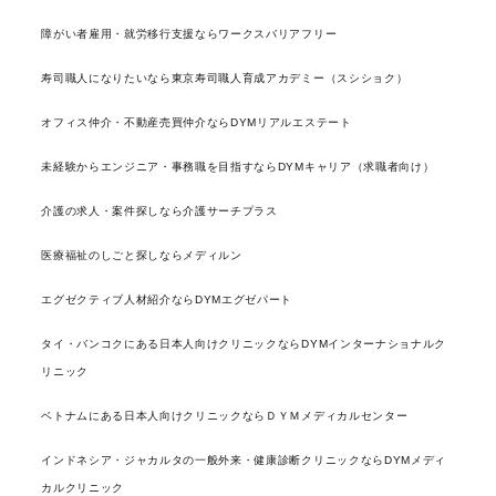
障がい者雇用・就労移行支援ならワークスバリアフリー
寿司職人になりたいなら東京寿司職人育成アカデミー（スシショク）
オフィス仲介・不動産売買仲介ならDYMリアルエステート
未経験からエンジニア・事務職を目指すならDYMキャリア（求職者向け）
介護の求人・案件探しなら介護サーチプラス
医療福祉のしごと探しならメディルン
エグゼクティブ人材紹介ならDYMエグゼパート
タイ・バンコクにある日本人向けクリニックならDYMインターナショナルク
リニック
ベトナムにある日本人向けクリニックならＤＹＭメディカルセンター
インドネシア・ジャカルタの一般外来・健康診断クリニックならDYMメディ
カルクリニック