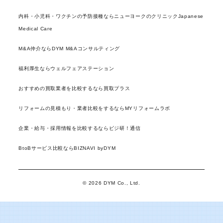
内科・小児科・ワクチンの予防接種ならニューヨークのクリニックJapanese
Medical Care
M&A仲介ならDYM M&Aコンサルティング
福利厚生ならウェルフェアステーション
おすすめの買取業者を比較するなら買取プラス
リフォームの見積もり・業者比較をするならMYリフォームラボ
企業・給与・採用情報を比較するならビジ研！通信
BtoBサービス比較ならBIZNAVI byDYM
© 2026 DYM Co., Ltd.