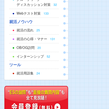
ディスカッション対策
32
Webテスト対策
133
就活ノウハウ
就活の流れ
25
就活の心得・マナー
131
OB/OG訪問
20
インターンシップ
52
ツール
就活用語集
24