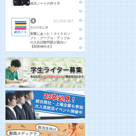
就活ノートの作り方
SCORE:387
就活特集記事
実際にあった！マイクロソ
フト・グーグル・アップル
の入社試験問題が面白い
【回答例付き】