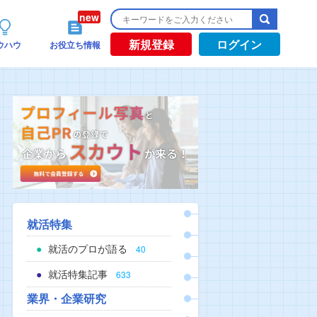
新規登録
ログイン
ウハウ
お役立ち情報
就活特集
就活のプロが語る
40
就活特集記事
633
業界・企業研究