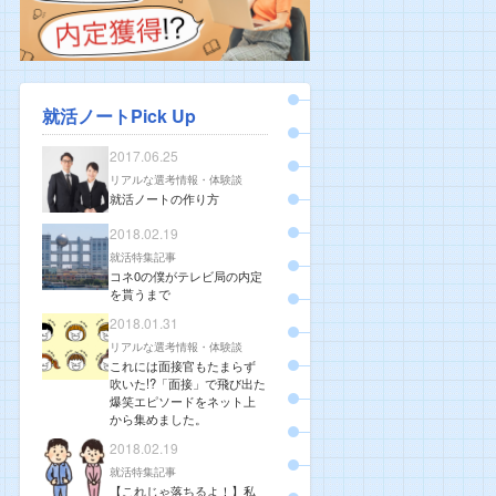
就活ノートPick Up
2017.06.25
リアルな選考情報・体験談
就活ノートの作り方
2018.02.19
就活特集記事
コネ0の僕がテレビ局の内定
を貰うまで
2018.01.31
リアルな選考情報・体験談
これには面接官もたまらず
吹いた!?「面接」で飛び出た
爆笑エピソードをネット上
から集めました。
2018.02.19
就活特集記事
【これじゃ落ちるよ！】私