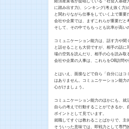
経済産業省が提唱している『社会人基礎
に踏み出す力)、シンキング(考え抜く力
と関わりながら仕事をしていく上で重要
会社や企業では、まずこれらが重要だと
そして、その中でももっとも比率が高い
コミュニケーション能力は、話す力や聞
と話せることも大切ですが、相手の話に
場の空気を読んだり、相手の心を読み取
会社や企業の人事は、これらをOB訪問
とはいえ、面接などで自ら「自分にはコ
はありません。コミュニケーション能力
心がけましょう。
コミュニケーション能力のほかにも、就活
自らの考えで行動することができるか、
ポイントとして見ています。
就職してすぐは教わることばかりで、主
そういった意味では、即戦力として専門