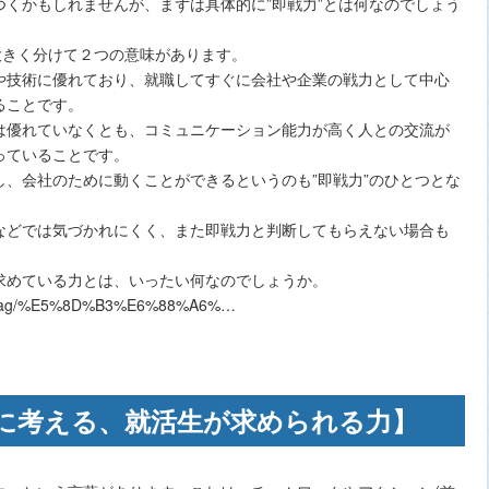
くかもしれませんが、まずは具体的に”即戦力”とは何なのでしょう
大きく分けて２つの意味があります。
や技術に優れており、就職してすぐに会社や企業の戦力として中心
ることです。
は優れていなくとも、コミュニケーション能力が高く人との交流が
っていることです。
、会社のために動くことができるというのも”即戦力”のひとつとな
などでは気づかれにくく、また即戦力と判断してもらえない場合も
求めている力とは、いったい何なのでしょうか。
n/tag/%E5%8D%B3%E6%88%A6%…
に考える、就活生が求められる力】