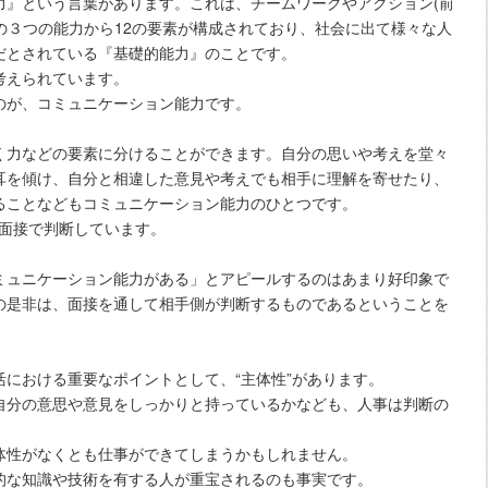
力』という言葉があります。これは、チームワークやアクション(前
)の３つの能力から12の要素が構成されており、社会に出て様々な人
だとされている『基礎的能力』のことです。
考えられています。
のが、コミュニケーション能力です。
く力などの要素に分けることができます。自分の思いや考えを堂々
耳を傾け、自分と相違した意見や考えでも相手に理解を寄せたり、
ることなどもコミュニケーション能力のひとつです。
や面接で判断しています。
ミュニケーション能力がある」とアピールするのはあまり好印象で
の是非は、面接を通して相手側が判断するものであるということを
における重要なポイントとして、“主体性”があります。
自分の意思や意見をしっかりと持っているかなども、人事は判断の
体性がなくとも仕事ができてしまうかもしれません。
的な知識や技術を有する人が重宝されるのも事実です。