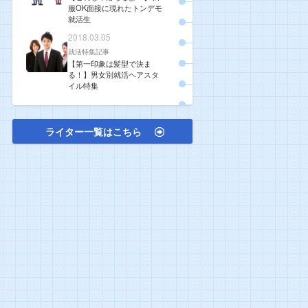
服OK面接に現れたトンデモ
就活生
2018.03.05
就活特集記事
【第一印象は髪型で決ま
る！】男女別就活ヘアスタ
イル特集
ライター一覧はこちら