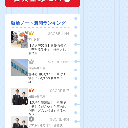
就活ノート週間ランキング
SCORE:1144
面接対策
【通過率50％】最終面接で
「落ちる学生」「採用され
る学生」
SCORE:1091
就活特集記事
意外と知らない！「実は上
場していない有名企業32
社」
SCORE:517
就活特集記事
【就活生服装編】「平服で
お越しください」と言われ
た時、どんな格好をするべ
き？
SCORE:404
リアルな選考情報・体験談