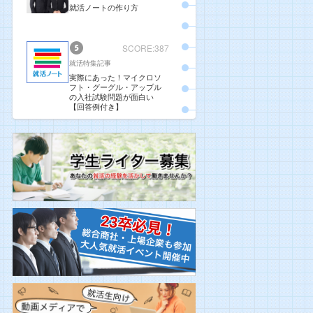
就活ノートの作り方
SCORE:387
就活特集記事
実際にあった！マイクロソ
フト・グーグル・アップル
の入社試験問題が面白い
【回答例付き】