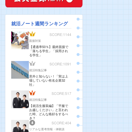
就活ノート週間ランキング
SCORE:1144
面接対策
【通過率50％】最終面接で
「落ちる学生」「採用され
る学生」
SCORE:1091
就活特集記事
意外と知らない！「実は上
場していない有名企業32
社」
SCORE:517
就活特集記事
【就活生服装編】「平服で
お越しください」と言われ
た時、どんな格好をするべ
き？
SCORE:404
リアルな選考情報・体験談