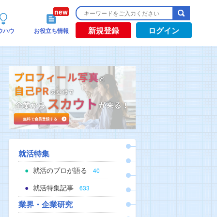
新規登録
ログイン
ウハウ
お役立ち情報
就活特集
就活のプロが語る
40
就活特集記事
633
業界・企業研究