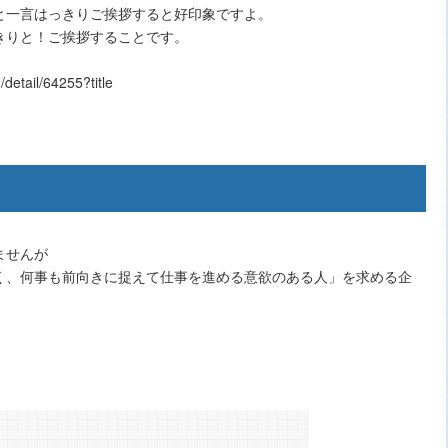
と一言はっきりご挨拶すると好印象ですよ。
きりと！ご挨拶することです。
tail/64255?title
ませんが
く、何事も前向きに捉えて仕事を進める意欲のある人」を求める企