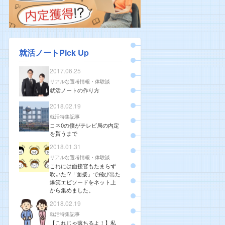
就活ノートPick Up
2017.06.25
リアルな選考情報・体験談
就活ノートの作り方
2018.02.19
就活特集記事
コネ0の僕がテレビ局の内定
を貰うまで
2018.01.31
リアルな選考情報・体験談
これには面接官もたまらず
吹いた!?「面接」で飛び出た
爆笑エピソードをネット上
から集めました。
2018.02.19
就活特集記事
【これじゃ落ちるよ！】私