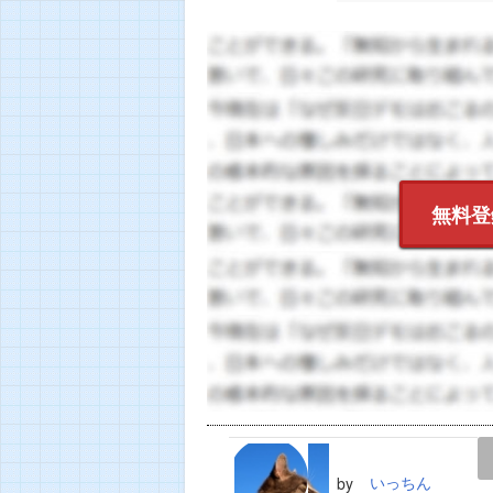
無料登
LINE
TWEET
いっちん
by