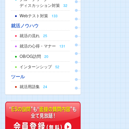
ディスカッション対策
32
Webテスト対策
133
就活ノウハウ
就活の流れ
25
就活の心得・マナー
131
OB/OG訪問
20
インターンシップ
52
ツール
就活用語集
24