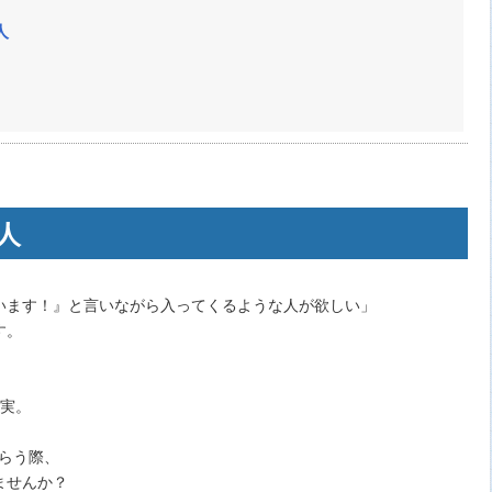
人
人
います！』と言いながら入ってくるような人が欲しい」
す。
事実。
らう際、
ませんか？