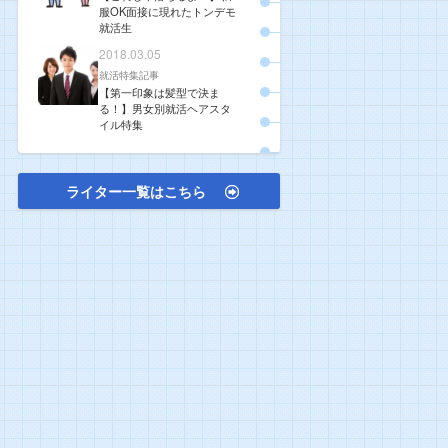
服OK面接に現れたトンデモ
就活生
2018.03.05
就活特集記事
【第一印象は髪型で決ま
る！】男女別就活ヘアスタ
イル特集
ライター一覧はこちら