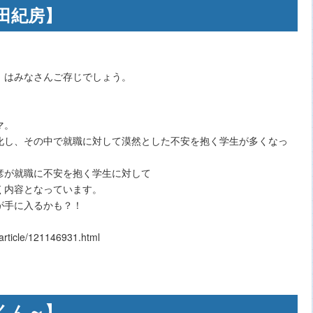
田紀房】
」はみなさんご存じでしょう。
マ。
化し、その中で就職に対して漠然とした不安を抱く学生が多くなっ
。
彦が就職に不安を抱く学生に対して
く内容となっています。
が手に入るかも？！
ticle/121146931.html
くん～】