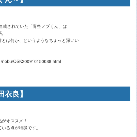
で連載されていた「青空ノブくん」は
語。
情とは何か、というようなちょっと深いい
1/nobu/OSK200910150088.html
田衣良】
品がオススメ！
ている点が特徴です。