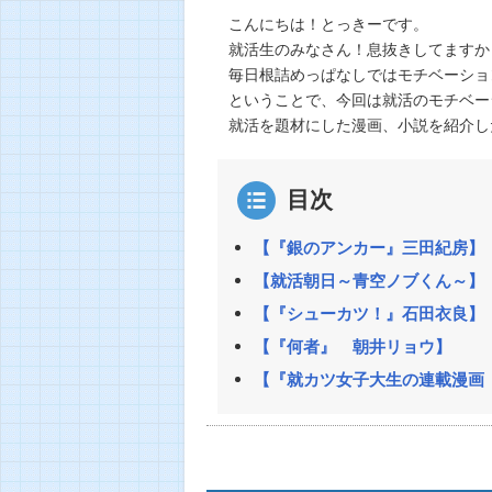
こんにちは！とっきーです。
就活生のみなさん！息抜きしてますか
毎日根詰めっぱなしではモチベーショ
ということで、今回は就活のモチベー
就活を題材にした漫画、小説を紹介し
目次
【『銀のアンカー』三田紀房】
【就活朝日～青空ノブくん～】
【『シューカツ！』石田衣良】
【『何者』 朝井リョウ】
【『就カツ女子大生の連載漫画