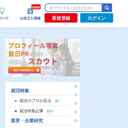
新規登録
ログイン
ウハウ
お役立ち情報
就活特集
就活のプロが語る
40
就活特集記事
633
業界・企業研究