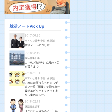
就活ノートPick Up
2017.06.25
リアルな選考情報・体験談
就活ノートの作り方
2018.02.19
就活特集記事
コネ0の僕がテレビ局の内定
を貰うまで
2018.01.31
リアルな選考情報・体験談
これには面接官もたまらず
吹いた!?「面接」で飛び出た
爆笑エピソードをネット上
から集めました。
2018.02.19
就活特集記事
【これじゃ落ちるよ！】私