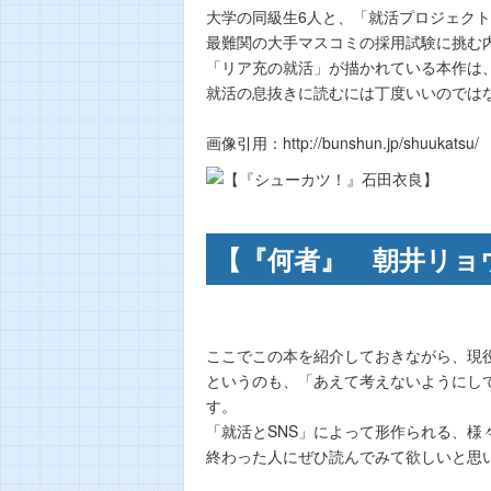
大学の同級生6人と、「就活プロジェク
最難関の大手マスコミの採用試験に挑む
「リア充の就活」が描かれている本作は
就活の息抜きに読むには丁度いいのでは
画像引用：http://bunshun.jp/shuukatsu/
【『何者』 朝井リョ
ここでこの本を紹介しておきながら、現
というのも、「あえて考えないようにし
す。
「就活とSNS」によって形作られる、
終わった人にぜひ読んでみて欲しいと思