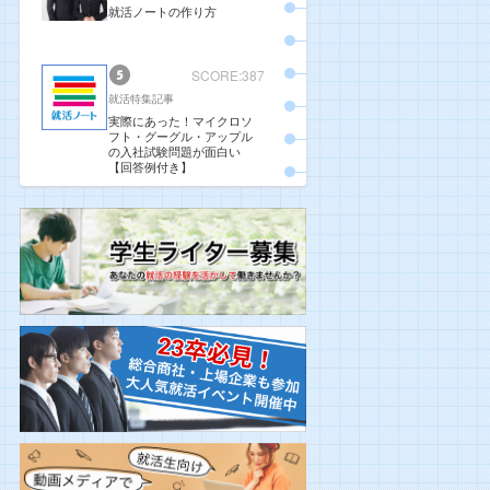
就活ノートの作り方
SCORE:387
就活特集記事
実際にあった！マイクロソ
フト・グーグル・アップル
の入社試験問題が面白い
【回答例付き】