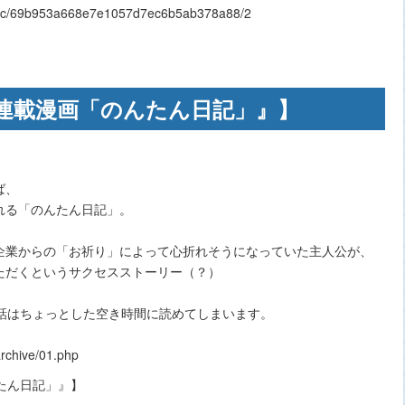
0/c/69b953a668e7e1057d7ec6b5ab378a88/2
連載漫画「のんたん日記」』】
ば、
れる「のんたん日記」。
企業からの「お祈り」によって心折れそうになっていた主人公が、
ただくというサクセスストーリー（？）
8話はちょっとした空き時間に読めてしまいます。
rchive/01.php