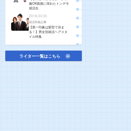
服OK面接に現れたトンデモ
就活生
2018.03.05
就活特集記事
【第一印象は髪型で決ま
る！】男女別就活ヘアスタ
イル特集
ライター一覧はこちら