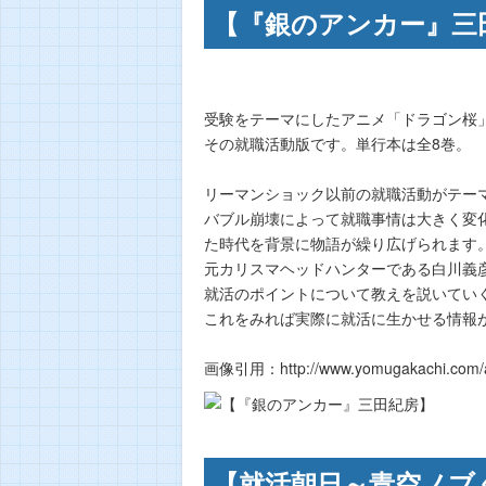
【『銀のアンカー』三
受験をテーマにしたアニメ「ドラゴン桜
その就職活動版です。単行本は全8巻。
リーマンショック以前の就職活動がテー
バブル崩壊によって就職事情は大きく変
た時代を背景に物語が繰り広げられます
元カリスマヘッドハンターである白川義
就活のポイントについて教えを説いてい
これをみれば実際に就活に生かせる情報
画像引用：http://www.yomugakachi.com/ar
【就活朝日～青空ノブ