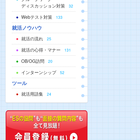
ディスカッション対策
32
Webテスト対策
133
就活ノウハウ
就活の流れ
25
就活の心得・マナー
131
OB/OG訪問
20
インターンシップ
52
ツール
就活用語集
24