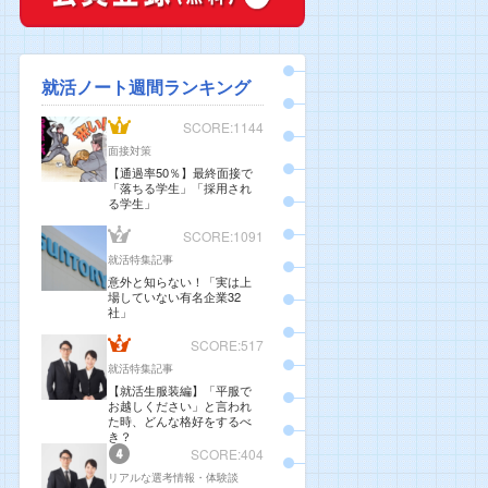
就活ノート週間ランキング
SCORE:1144
面接対策
【通過率50％】最終面接で
「落ちる学生」「採用され
る学生」
SCORE:1091
就活特集記事
意外と知らない！「実は上
場していない有名企業32
社」
SCORE:517
就活特集記事
【就活生服装編】「平服で
お越しください」と言われ
た時、どんな格好をするべ
き？
SCORE:404
リアルな選考情報・体験談