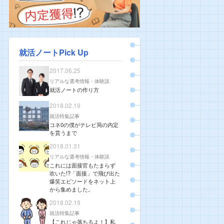
就活ノートPick Up
2017.06.25
リアルな選考情報・体験談
就活ノートの作り方
2018.02.19
就活特集記事
コネ0の僕がテレビ局の内定
を貰うまで
2018.01.31
リアルな選考情報・体験談
これには面接官もたまらず
吹いた!?「面接」で飛び出た
爆笑エピソードをネット上
から集めました。
2018.02.19
就活特集記事
【これじゃ落ちるよ！】私