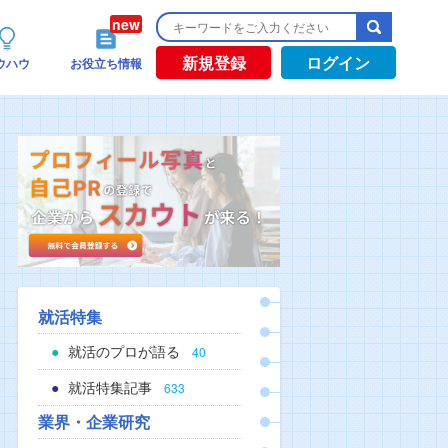
新規登録
ログイン
ウハウ
お役立ち情報
就活特集
就活のプロが語る
40
就活特集記事
633
業界・企業研究