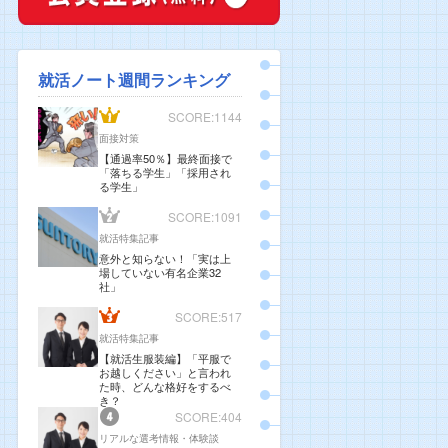
就活ノート週間ランキング
SCORE:1144
面接対策
【通過率50％】最終面接で
「落ちる学生」「採用され
る学生」
SCORE:1091
就活特集記事
意外と知らない！「実は上
場していない有名企業32
社」
SCORE:517
就活特集記事
【就活生服装編】「平服で
お越しください」と言われ
た時、どんな格好をするべ
き？
SCORE:404
リアルな選考情報・体験談