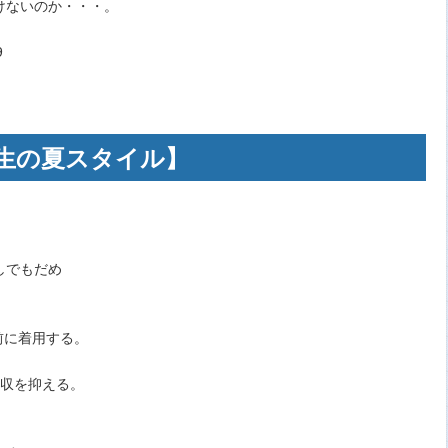
けないのか・・・。
9
生の夏スタイル】
しでもだめ
前に着用する。
吸収を抑える。
。