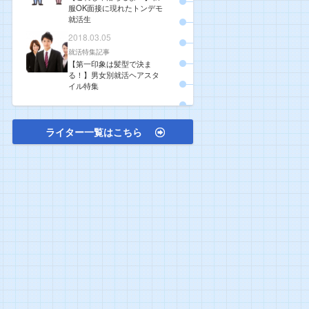
服OK面接に現れたトンデモ
就活生
2018.03.05
就活特集記事
【第一印象は髪型で決ま
る！】男女別就活ヘアスタ
イル特集
ライター一覧はこちら