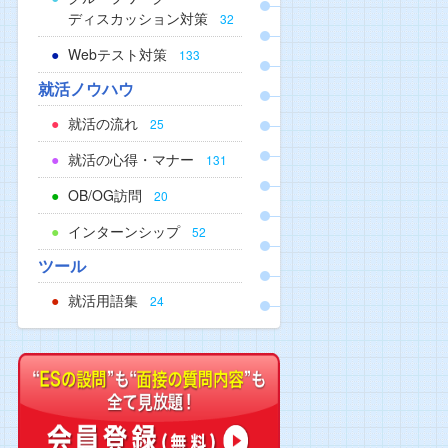
ディスカッション対策
32
Webテスト対策
133
就活ノウハウ
就活の流れ
25
就活の心得・マナー
131
OB/OG訪問
20
インターンシップ
52
ツール
就活用語集
24