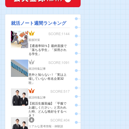
就活ノート週間ランキング
SCORE:1144
面接対策
【通過率50％】最終面接で
「落ちる学生」「採用され
る学生」
SCORE:1091
就活特集記事
意外と知らない！「実は上
場していない有名企業32
社」
SCORE:517
就活特集記事
【就活生服装編】「平服で
お越しください」と言われ
た時、どんな格好をするべ
き？
SCORE:404
リアルな選考情報・体験談