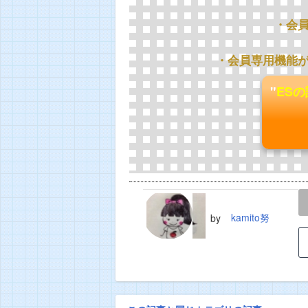
・会
・会員専用機能
"
ES
LINE
TWEET
kamito努
by