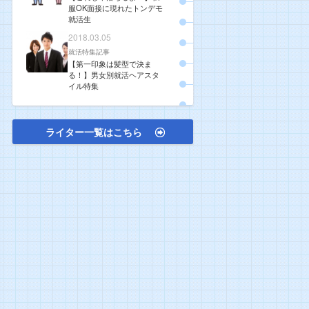
服OK面接に現れたトンデモ
就活生
2018.03.05
就活特集記事
【第一印象は髪型で決ま
る！】男女別就活ヘアスタ
イル特集
ライター一覧はこちら