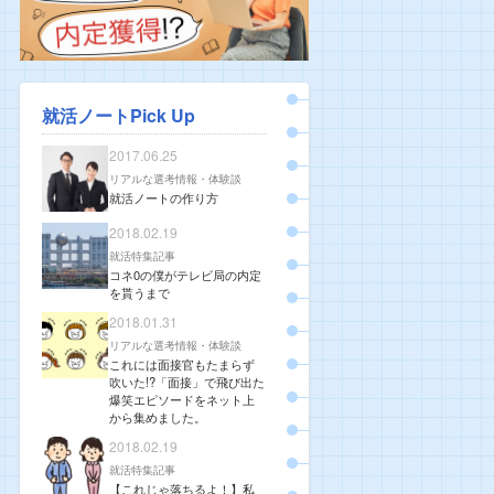
就活ノートPick Up
2017.06.25
リアルな選考情報・体験談
就活ノートの作り方
2018.02.19
就活特集記事
コネ0の僕がテレビ局の内定
を貰うまで
2018.01.31
リアルな選考情報・体験談
これには面接官もたまらず
吹いた!?「面接」で飛び出た
爆笑エピソードをネット上
から集めました。
2018.02.19
就活特集記事
【これじゃ落ちるよ！】私