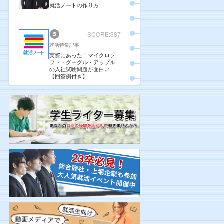
就活ノートの作り方
SCORE:387
就活特集記事
実際にあった！マイクロソ
フト・グーグル・アップル
の入社試験問題が面白い
【回答例付き】