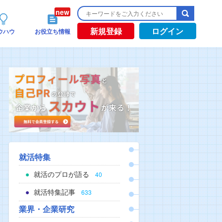
新規登録
ログイン
ウハウ
お役立ち情報
就活特集
就活のプロが語る
40
就活特集記事
633
業界・企業研究