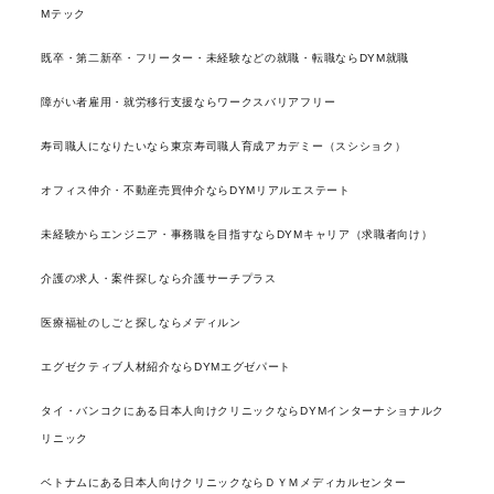
Mテック
既卒・第二新卒・フリーター・未経験などの就職・転職ならDYM就職
障がい者雇用・就労移行支援ならワークスバリアフリー
寿司職人になりたいなら東京寿司職人育成アカデミー（スシショク）
オフィス仲介・不動産売買仲介ならDYMリアルエステート
未経験からエンジニア・事務職を目指すならDYMキャリア（求職者向け）
介護の求人・案件探しなら介護サーチプラス
医療福祉のしごと探しならメディルン
エグゼクティブ人材紹介ならDYMエグゼパート
タイ・バンコクにある日本人向けクリニックならDYMインターナショナルク
リニック
ベトナムにある日本人向けクリニックならＤＹＭメディカルセンター