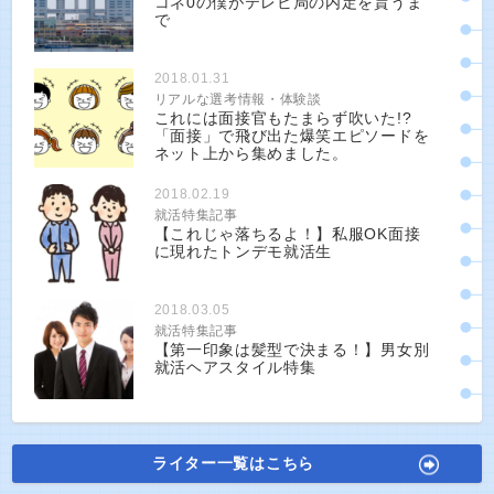
コネ0の僕がテレビ局の内定を貰うま
で
2018.01.31
リアルな選考情報・体験談
これには面接官もたまらず吹いた!?
「面接」で飛び出た爆笑エピソードを
ネット上から集めました。
2018.02.19
就活特集記事
【これじゃ落ちるよ！】私服OK面接
に現れたトンデモ就活生
2018.03.05
就活特集記事
【第一印象は髪型で決まる！】男女別
就活ヘアスタイル特集
ライター一覧はこちら