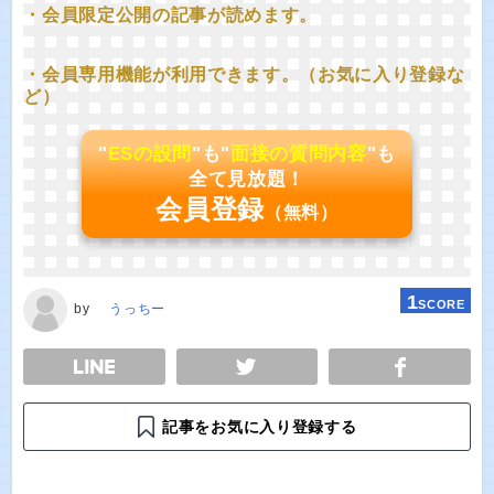
・会員限定公開の記事が読めます。
・会員専用機能が利用できます。（お気に入り登録な
ど）
"
ESの設問
"も"
面接の質問内容
"も
全て見放題！
会員登録
（無料）
1
SCORE
by
うっちー
E
TWEET
SHARE
記事をお気に入り登録する