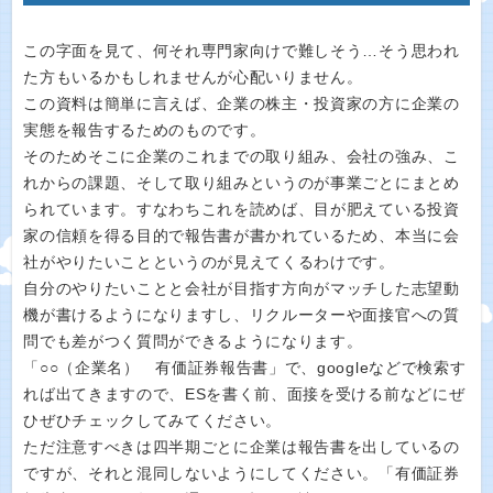
この字面を見て、何それ専門家向けで難しそう…そう思われ
た方もいるかもしれませんが心配いりません。
この資料は簡単に言えば、企業の株主・投資家の方に企業の
実態を報告するためのものです。
そのためそこに企業のこれまでの取り組み、会社の強み、こ
れからの課題、そして取り組みというのが事業ごとにまとめ
られています。すなわちこれを読めば、目が肥えている投資
家の信頼を得る目的で報告書が書かれているため、本当に会
社がやりたいことというのが見えてくるわけです。
自分のやりたいことと会社が目指す方向がマッチした志望動
機が書けるようになりますし、リクルーターや面接官への質
問でも差がつく質問ができるようになります。
「○○（企業名） 有価証券報告書」で、googleなどで検索す
れば出てきますので、ESを書く前、面接を受ける前などにぜ
ひぜひチェックしてみてください。
ただ注意すべきは四半期ごとに企業は報告書を出しているの
ですが、それと混同しないようにしてください。「有価証券