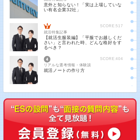
意外と知らない！「実は上場していな
い有名企業32社」
SCORE:517
就活特集記事
【就活生服装編】「平服でお越しくだ
さい」と言われた時、どんな格好をす
るべき？
SCORE:404
リアルな選考情報・体験談
就活ノートの作り方