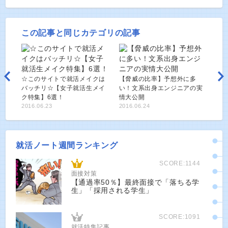
この記事と同じカテゴリの記事
☆このサイトで就活メイクは
【脅威の比率】予想外に多
バッチリ☆【女子就活生メイ
い！文系出身エンジニアの実
ク特集】6選！
情大公開
2016.06.23
2016.06.24
就活ノート週間ランキング
SCORE:1144
面接対策
【通過率50％】最終面接で「落ちる学
生」「採用される学生」
SCORE:1091
就活特集記事