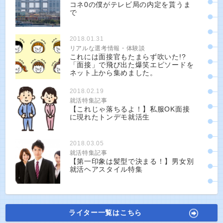
コネ0の僕がテレビ局の内定を貰うま
で
2018.01.31
リアルな選考情報・体験談
これには面接官もたまらず吹いた!?
「面接」で飛び出た爆笑エピソードを
ネット上から集めました。
2018.02.19
就活特集記事
【これじゃ落ちるよ！】私服OK面接
に現れたトンデモ就活生
2018.03.05
就活特集記事
【第一印象は髪型で決まる！】男女別
就活ヘアスタイル特集
ライター一覧はこちら