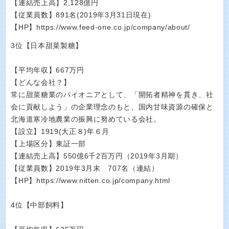
【連結売上高】2,128億円
【従業員数】891名(2019年3月31日現在)
【HP】https://www.feed-one.co.jp/company/about/
3位【日本甜菜製糖】
【平均年収】667万円
【どんな会社？】
常に甜菜糖業のパイオニアとして、「開拓者精神を貫き、社
会に貢献しよう」の企業理念のもと、国内甘味資源の確保と
北海道寒冷地農業の振興に努めている会社。
【設立】1919(大正８)年６月
【上場区分】東証一部
【連結売上高】550億6千2百万円（2019年3月期）
【従業員数】2019年3月末 707名（連結）
【HP】https://www.nitten.co.jp/company.html
4位【中部飼料】