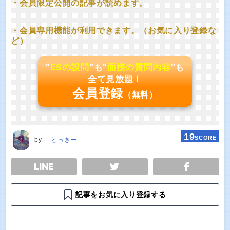
・会員限定公開の記事が読めます。
・会員専用機能が利用できます。（お気に入り登録な
ど）
"
ESの設問
"も"
面接の質問内容
"も
全て見放題！
会員登録
（無料）
19
SCORE
by
とっきー
E
TWEET
SHARE
記事をお気に入り登録する