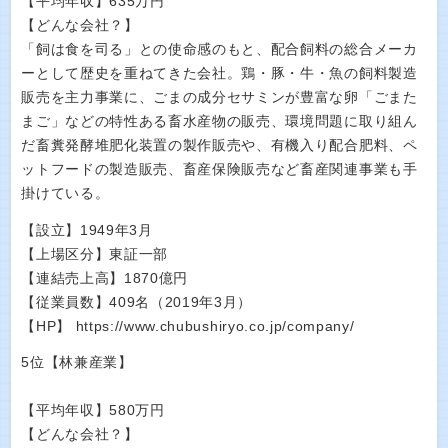
【平均年収】635万円
【どんな会社？】
「飼は食を司る」との使命感のもと、配合飼料の総合メーカ
ーとして歴史を重ねてきた会社。鶏・豚・牛・魚の飼料製造
販売を主力事業に、ごまの成分セサミンが豊富な卵「ごまた
まご」などの特性ある畜水産物の販売、環境問題に取り組ん
だ畜糞発酵堆肥化装置の製作販売や、有機入り配合肥料、ペ
ットフードの製造販売、畜産保険販売など畜産関連事業も手
掛けている。
【設立】1949年3月
【上場区分】東証一部
【連結売上高】1870億円
【従業員数】409名（2019年3月）
【HP】 https://www.chubushiryo.co.jp/company/
5位【林兼産業】
【平均年収】580万円
【どんな会社？】