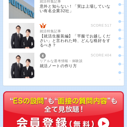
就活特集記事
意外と知らない！「実は上場していな
い有名企業32社」
SCORE:517
就活特集記事
【就活生服装編】「平服でお越しくだ
さい」と言われた時、どんな格好をす
るべき？
SCORE:404
リアルな選考情報・体験談
就活ノートの作り方