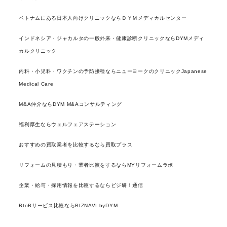
ベトナムにある日本人向けクリニックならＤＹＭメディカルセンター
インドネシア・ジャカルタの一般外来・健康診断クリニックならDYMメディ
カルクリニック
内科・小児科・ワクチンの予防接種ならニューヨークのクリニックJapanese
Medical Care
M&A仲介ならDYM M&Aコンサルティング
福利厚生ならウェルフェアステーション
おすすめの買取業者を比較するなら買取プラス
リフォームの見積もり・業者比較をするならMYリフォームラボ
企業・給与・採用情報を比較するならビジ研！通信
BtoBサービス比較ならBIZNAVI byDYM