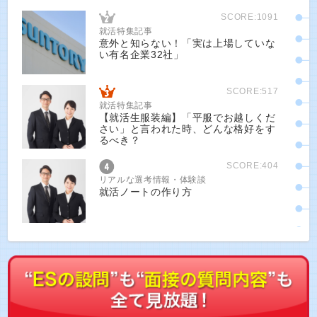
SCORE:1091
就活特集記事
意外と知らない！「実は上場していな
い有名企業32社」
SCORE:517
就活特集記事
【就活生服装編】「平服でお越しくだ
さい」と言われた時、どんな格好をす
るべき？
SCORE:404
リアルな選考情報・体験談
就活ノートの作り方