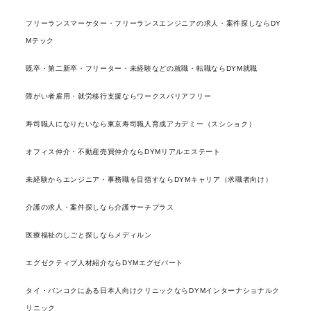
フリーランスマーケター・フリーランスエンジニアの求人・案件探しならDY
Mテック
既卒・第二新卒・フリーター・未経験などの就職・転職ならDYM就職
障がい者雇用・就労移行支援ならワークスバリアフリー
寿司職人になりたいなら東京寿司職人育成アカデミー（スシショク）
オフィス仲介・不動産売買仲介ならDYMリアルエステート
未経験からエンジニア・事務職を目指すならDYMキャリア（求職者向け）
介護の求人・案件探しなら介護サーチプラス
医療福祉のしごと探しならメディルン
エグゼクティブ人材紹介ならDYMエグゼパート
タイ・バンコクにある日本人向けクリニックならDYMインターナショナルク
リニック