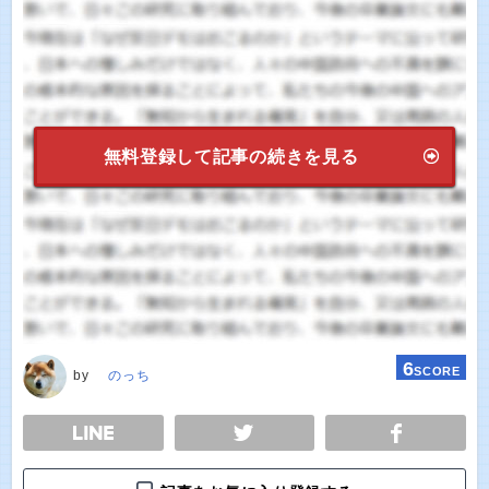
無料登録して記事の続きを見る
6
SCORE
by
のっち
E
TWEET
SHARE