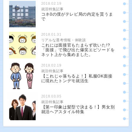
2018.02.19
就活特集記事
コネ0の僕がテレビ局の内定を貰うま
で
2018.01.31
リアルな選考情報・体験談
これには面接官もたまらず吹いた!?
「面接」で飛び出た爆笑エピソードを
ネット上から集めました。
2018.02.19
就活特集記事
【これじゃ落ちるよ！】私服OK面接
に現れたトンデモ就活生
2018.03.05
就活特集記事
【第一印象は髪型で決まる！】男女別
就活ヘアスタイル特集