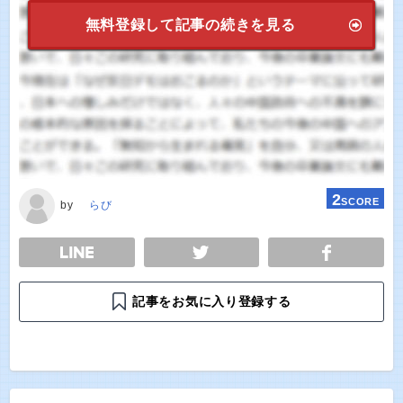
無料登録して記事の続きを見る
2
SCORE
by
らび
E
TWEET
SHARE
記事をお気に入り登録する