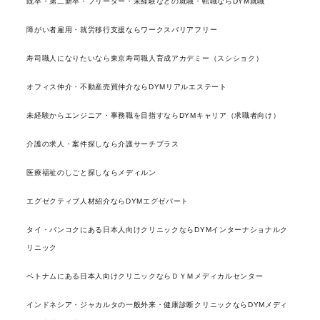
既卒・第二新卒・フリーター・未経験などの就職・転職ならDYM就職
障がい者雇用・就労移行支援ならワークスバリアフリー
寿司職人になりたいなら東京寿司職人育成アカデミー（スシショク）
オフィス仲介・不動産売買仲介ならDYMリアルエステート
未経験からエンジニア・事務職を目指すならDYMキャリア（求職者向け）
介護の求人・案件探しなら介護サーチプラス
医療福祉のしごと探しならメディルン
エグゼクティブ人材紹介ならDYMエグゼパート
タイ・バンコクにある日本人向けクリニックならDYMインターナショナルク
リニック
ベトナムにある日本人向けクリニックならＤＹＭメディカルセンター
インドネシア・ジャカルタの一般外来・健康診断クリニックならDYMメディ