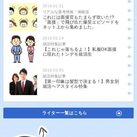
2018.01.31
リアルな選考情報・体験談
これには面接官もたまらず吹いた!?
「面接」で飛び出た爆笑エピソードを
ネット上から集めました。
2018.02.19
就活特集記事
【これじゃ落ちるよ！】私服OK面接
に現れたトンデモ就活生
2018.03.05
就活特集記事
【第一印象は髪型で決まる！】男女別
就活ヘアスタイル特集
ライター一覧はこちら