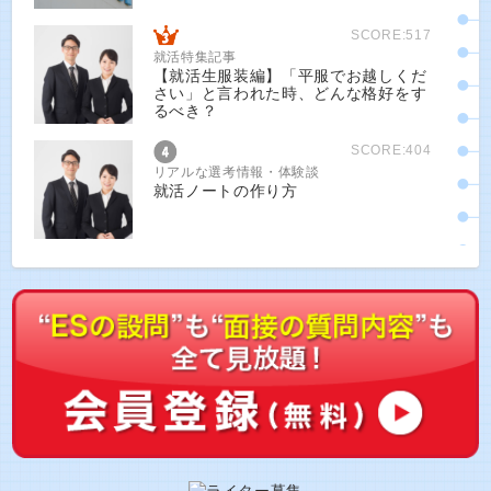
SCORE:517
就活特集記事
【就活生服装編】「平服でお越しくだ
さい」と言われた時、どんな格好をす
るべき？
SCORE:404
リアルな選考情報・体験談
就活ノートの作り方