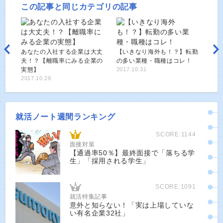
この記事と同じカテゴリの記事
あなたの入社する企業は大丈
【いきなり海外も！？】転勤
夫！？【離職率にみる企業の
の多い業種・職種はコレ！
実態】
2017.10.31
2017.10.29
就活ノート週間ランキング
SCORE:1144
面接対策
【通過率50％】最終面接で「落ちる学
生」「採用される学生」
SCORE:1091
就活特集記事
意外と知らない！「実は上場していな
い有名企業32社」