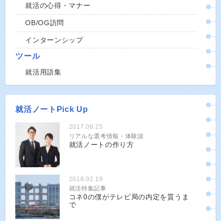
就活の心得・マナー
OB/OG訪問
インターンシップ
ツール
就活用語集
就活ノートPick Up
2017.06.25
リアルな選考情報・体験談
就活ノートの作り方
2018.02.19
就活特集記事
コネ0の僕がテレビ局の内定を貰うま
で