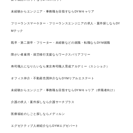
未経験からエンジニア・事務職を目指すならDYMキャリア
フリーランスマーケター・フリーランスエンジニアの求人・案件探しならDY
Mテック
既卒・第二新卒・フリーター・未経験などの就職・転職ならDYM就職
障がい者雇用・就労移行支援ならワークスバリアフリー
寿司職人になりたいなら東京寿司職人育成アカデミー（スシショク）
オフィス仲介・不動産売買仲介ならDYMリアルエステート
未経験からエンジニア・事務職を目指すならDYMキャリア（求職者向け）
介護の求人・案件探しなら介護サーチプラス
医療福祉のしごと探しならメディルン
エグゼクティブ人材紹介ならDYMエグゼパート