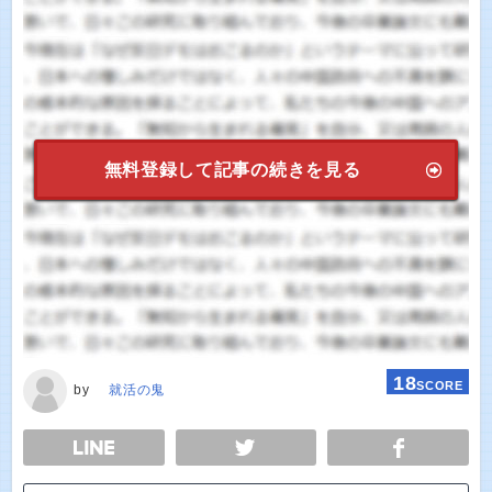
無料登録して記事の続きを見る
18
SCORE
by
就活の鬼
E
TWEET
SHARE