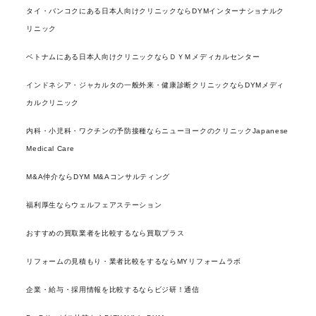
タイ・バンコクにある日本人向けクリニックならDYMインターナショナルク
リニック
ベトナムにある日本人向けクリニックならＤＹＭメディカルセンター
インドネシア・ジャカルタの一般外来・健康診断クリニックならDYMメディ
カルクリニック
内科・小児科・ワクチンの予防接種ならニューヨークのクリニックJapanese
Medical Care
M&A仲介ならDYM M&Aコンサルティング
福利厚生ならウェルフェアステーション
おすすめの買取業者を比較するなら買取プラス
リフォームの見積もり・業者比較をするならMYリフォームラボ
企業・給与・採用情報を比較するならビジ研！通信