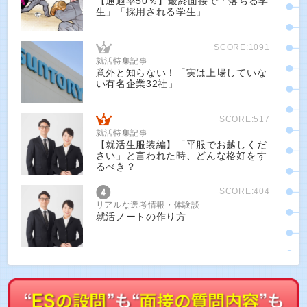
【通過率50％】最終面接で「落ちる学
生」「採用される学生」
SCORE:1091
就活特集記事
意外と知らない！「実は上場していな
い有名企業32社」
SCORE:517
就活特集記事
【就活生服装編】「平服でお越しくだ
さい」と言われた時、どんな格好をす
るべき？
SCORE:404
リアルな選考情報・体験談
就活ノートの作り方