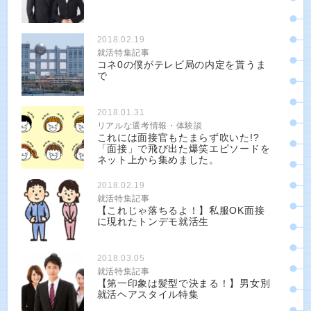
2018.02.19
就活特集記事
コネ0の僕がテレビ局の内定を貰うま
で
2018.01.31
リアルな選考情報・体験談
これには面接官もたまらず吹いた!?
「面接」で飛び出た爆笑エピソードを
ネット上から集めました。
2018.02.19
就活特集記事
【これじゃ落ちるよ！】私服OK面接
に現れたトンデモ就活生
2018.03.05
就活特集記事
【第一印象は髪型で決まる！】男女別
就活ヘアスタイル特集