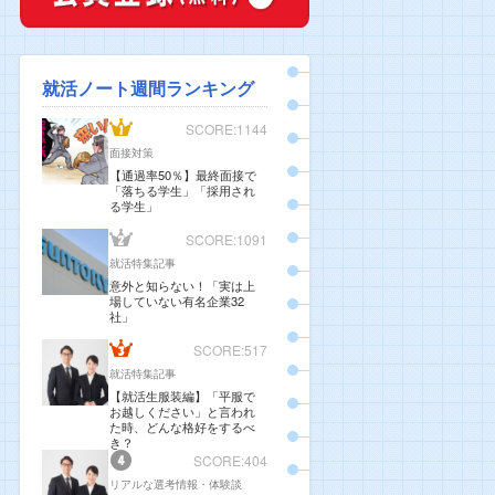
就活ノート週間ランキング
SCORE:1144
面接対策
【通過率50％】最終面接で
「落ちる学生」「採用され
る学生」
SCORE:1091
就活特集記事
意外と知らない！「実は上
場していない有名企業32
社」
SCORE:517
就活特集記事
【就活生服装編】「平服で
お越しください」と言われ
た時、どんな格好をするべ
き？
SCORE:404
リアルな選考情報・体験談