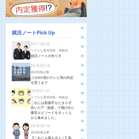
就活ノートPick Up
2017.06.25
リアルな選考情報・体験談
就活ノートの作り方
2018.02.19
就活特集記事
コネ0の僕がテレビ局の内定
を貰うまで
2018.01.31
リアルな選考情報・体験談
これには面接官もたまらず
吹いた!?「面接」で飛び出た
爆笑エピソードをネット上
から集めました。
2018.02.19
就活特集記事
【これじゃ落ちるよ！】私