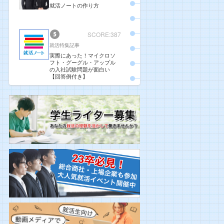
就活ノートの作り方
SCORE:387
就活特集記事
実際にあった！マイクロソ
フト・グーグル・アップル
の入社試験問題が面白い
【回答例付き】