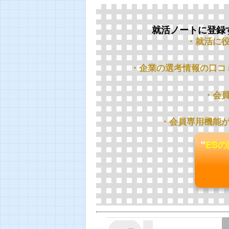
就活ノートに登録
・就活に
・企業の選考情報の口コ
・会
・会員専用機能
"
ES
LINE
TWEET