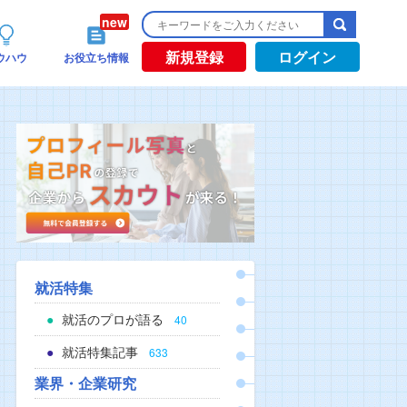
新規登録
ログイン
ウハウ
お役立ち情報
就活特集
就活のプロが語る
40
就活特集記事
633
業界・企業研究