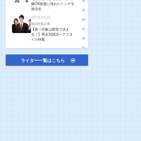
服OK面接に現れたトンデモ
就活生
2018.03.05
就活特集記事
【第一印象は髪型で決ま
る！】男女別就活ヘアスタ
イル特集
ライター一覧はこちら