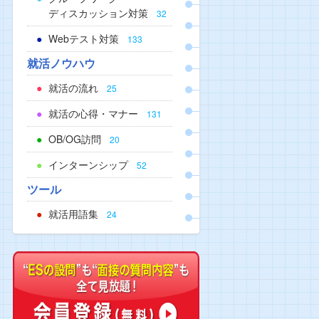
ディスカッション対策
32
Webテスト対策
133
就活ノウハウ
就活の流れ
25
就活の心得・マナー
131
OB/OG訪問
20
インターンシップ
52
ツール
就活用語集
24