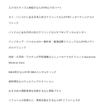
エグゼクティブ人材紹介ならDYMエグゼパート
タイ・バンコクにある日本人向けクリニックならDYMインターナショナルク
リニック
ベトナムにある日本人向けクリニックならＤＹＭメディカルセンター
インドネシア・ジャカルタの一般外来・健康診断クリニックならDYMメディ
カルクリニック
内科・小児科・ワクチンの予防接種ならニューヨークのクリニックJapanese
Medical Care
M&A仲介ならDYM M&Aコンサルティング
福利厚生ならウェルフェアステーション
おすすめの買取業者を比較するなら買取プラス
リフォームの見積もり・業者比較をするならMYリフォームラボ