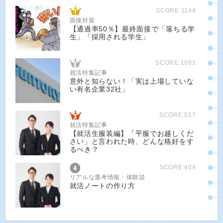
SCORE:1144
面接対策
【通過率50％】最終面接で「落ちる学
生」「採用される学生」
SCORE:1091
就活特集記事
意外と知らない！「実は上場していな
い有名企業32社」
SCORE:517
就活特集記事
【就活生服装編】「平服でお越しくだ
さい」と言われた時、どんな格好をす
るべき？
SCORE:404
リアルな選考情報・体験談
就活ノートの作り方