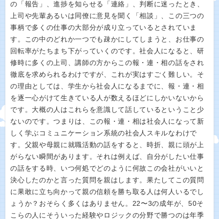
の「報告」、進捗を知らせる「連絡」、判断に迷ったとき、
上司や先輩あるいは同僚に意見を聞く「相談」、この三つの
事柄で多くの仕事の大部分が成り立っているとされていま
す。この中のどれか一つでも疎かにしてしまうと、お仕事の
回転率がたちまち下がっていくのです。社会人になると、研
修時に多くの上司、講師の方からこの報・連・相の話をされ
徹底を求められるわけですが、これが実はすごく難しい。そ
の理由としては、学生から社会人になるまでに、報・連・相
を逐一心がけて生きている人が数えるほどにしかいないから
です。大概の人はこれらを意識して話しているということ少
ないのです。つまりは、この報・連・相は社会人になって新
しく学ぶコミュニケーション系統の社会人スキルなわけで
す。父親や母親に就職活動の話をすると、時折、親に頭が上
がらない瞬間があります。それは例えば、自分がしたい仕事
の話をする時、いつ何処でどのように何故この会社がいいと
決心したのかと言った質問を親はします。果たしてこの質問
に果敢に立ち向かって親の信頼を勝ち取る人は何人いるでし
ょうか？おそらく多くはありません。22〜3の成年が、50そ
こらの人にそういった経験やロジックの分野で勝つのは年季