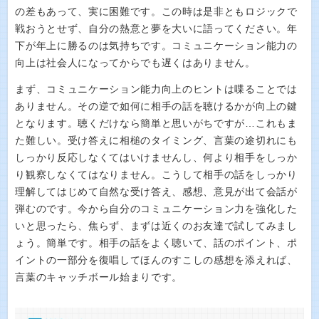
の差もあって、実に困難です。この時は是非ともロジックで
戦おうとせず、自分の熱意と夢を大いに語ってください。年
下が年上に勝るのは気持ちです。コミュニケーション能力の
向上は社会人になってからでも遅くはありません。
まず、コミュニケーション能力向上のヒントは喋ることでは
ありません。その逆で如何に相手の話を聴けるかが向上の鍵
となります。聴くだけなら簡単と思いがちですが…これもま
た難しい。受け答えに相槌のタイミング、言葉の途切れにも
しっかり反応しなくてはいけませんし、何より相手をしっか
り観察しなくてはなりません。こうして相手の話をしっかり
理解してはじめて自然な受け答え、感想、意見が出て会話が
弾むのです。今から自分のコミュニケーション力を強化した
いと思ったら、焦らず、まずは近くのお友達で試してみまし
ょう。簡単です。相手の話をよく聴いて、話のポイント、ポ
イントの一部分を復唱してほんのすこしの感想を添えれば、
言葉のキャッチボール始まりです。