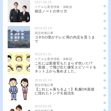
2017.06.25
リアルな選考情報・体験談
就活ノートの作り方
2018.02.19
就活特集記事
コネ0の僕がテレビ局の内定を貰うま
で
2018.01.31
リアルな選考情報・体験談
これには面接官もたまらず吹いた!?
「面接」で飛び出た爆笑エピソードを
ネット上から集めました。
2018.02.19
就活特集記事
【これじゃ落ちるよ！】私服OK面接
に現れたトンデモ就活生
2018.03.05