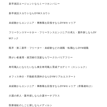
新卒就活エージェントならミーツカンパニー
新卒就活スカウトならDYMスカウト
未経験からエンジニア・事務職を目指すならDYMキャリア
フリーランスマーケター・フリーランスエンジニアの求人・案件探しならDY
Mテック
既卒・第二新卒・フリーター・未経験などの就職・転職ならDYM就職
障がい者雇用・就労移行支援ならワークスバリアフリー
寿司職人になりたいなら東京寿司職人育成アカデミー（スシショク）
オフィス仲介・不動産売買仲介ならDYMリアルエステート
未経験からエンジニア・事務職を目指すならDYMキャリア（求職者向け）
介護の求人・案件探しなら介護サーチプラス
医療福祉のしごと探しならメディルン