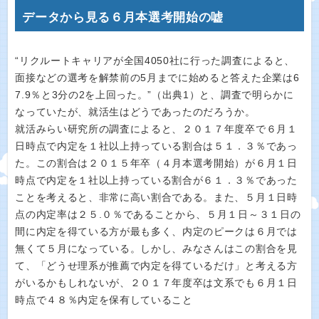
データから見る６月本選考開始の嘘
“リクルートキャリアが全国4050社に行った調査によると、
面接などの選考を解禁前の5月までに始めると答えた企業は6
7.9％と3分の2を上回った。”（出典1）と、調査で明らかに
なっていたが、就活生はどうであったのだろうか。
就活みらい研究所の調査によると、２０１７年度卒で６月１
日時点で内定を１社以上持っている割合は５１．３％であっ
た。この割合は２０１５年卒（４月本選考開始）が６月１日
時点で内定を１社以上持っている割合が６１．３％であった
ことを考えると、非常に高い割合である。また、５月１日時
点の内定率は２５.０％であることから、５月１日～３１日の
間に内定を得ている方が最も多く、内定のピークは６月では
無くて５月になっている。しかし、みなさんはこの割合を見
て、「どうせ理系が推薦で内定を得ているだけ」と考える方
がいるかもしれないが、２０１７年度卒は文系でも６月１日
時点で４８％内定を保有していること