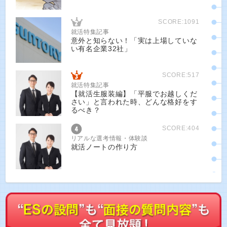
SCORE:1091
就活特集記事
意外と知らない！「実は上場していな
い有名企業32社」
SCORE:517
就活特集記事
【就活生服装編】「平服でお越しくだ
さい」と言われた時、どんな格好をす
るべき？
SCORE:404
リアルな選考情報・体験談
就活ノートの作り方