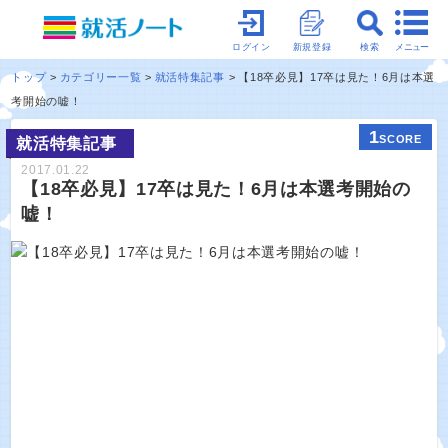
メニュー
ログイン
新規登録
検索
トップ
カテゴリー一覧
就活特集記事
【18卒必見】17卒は見た！6月は本選
考開始の嘘！
1
SCORE
就活特集記事
2017.01.22
【18卒必見】17卒は見た！6月は本選考開始の
嘘！