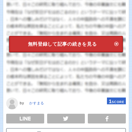
無料登録して記事の続きを見る
1
SCORE
by
かすまる
E
TWEET
SHARE