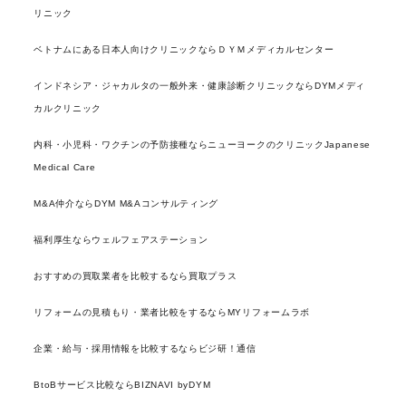
リニック
ベトナムにある日本人向けクリニックならＤＹＭメディカルセンター
インドネシア・ジャカルタの一般外来・健康診断クリニックならDYMメディ
カルクリニック
内科・小児科・ワクチンの予防接種ならニューヨークのクリニックJapanese
Medical Care
M&A仲介ならDYM M&Aコンサルティング
福利厚生ならウェルフェアステーション
おすすめの買取業者を比較するなら買取プラス
リフォームの見積もり・業者比較をするならMYリフォームラボ
企業・給与・採用情報を比較するならビジ研！通信
BtoBサービス比較ならBIZNAVI byDYM