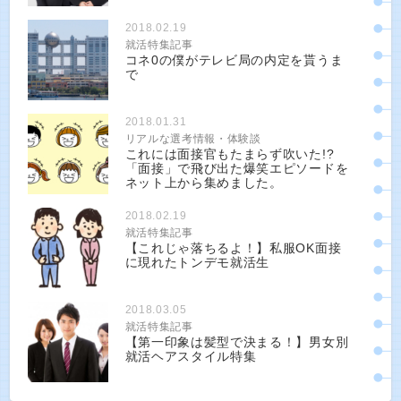
2018.02.19
就活特集記事
コネ0の僕がテレビ局の内定を貰うま
で
2018.01.31
リアルな選考情報・体験談
これには面接官もたまらず吹いた!?
「面接」で飛び出た爆笑エピソードを
ネット上から集めました。
2018.02.19
就活特集記事
【これじゃ落ちるよ！】私服OK面接
に現れたトンデモ就活生
2018.03.05
就活特集記事
【第一印象は髪型で決まる！】男女別
就活ヘアスタイル特集