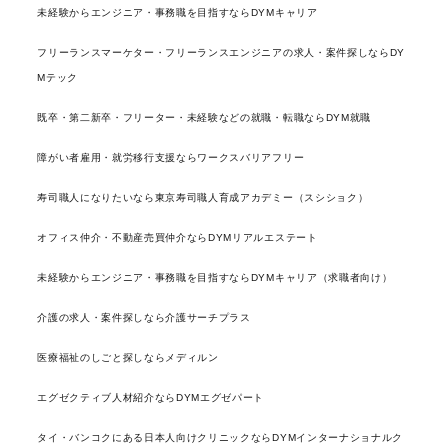
未経験からエンジニア・事務職を目指すならDYMキャリア
フリーランスマーケター・フリーランスエンジニアの求人・案件探しならDY
Mテック
既卒・第二新卒・フリーター・未経験などの就職・転職ならDYM就職
障がい者雇用・就労移行支援ならワークスバリアフリー
寿司職人になりたいなら東京寿司職人育成アカデミー（スシショク）
オフィス仲介・不動産売買仲介ならDYMリアルエステート
未経験からエンジニア・事務職を目指すならDYMキャリア（求職者向け）
介護の求人・案件探しなら介護サーチプラス
医療福祉のしごと探しならメディルン
エグゼクティブ人材紹介ならDYMエグゼパート
タイ・バンコクにある日本人向けクリニックならDYMインターナショナルク