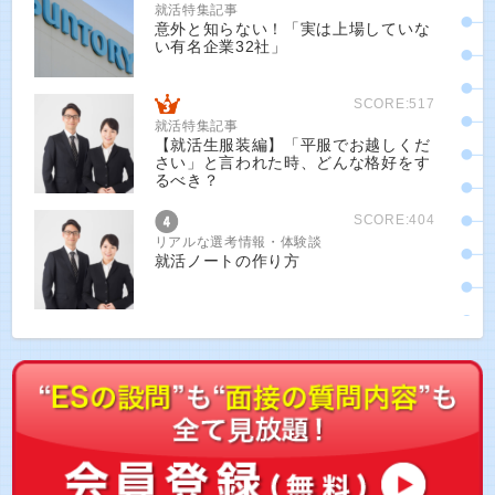
就活特集記事
意外と知らない！「実は上場していな
い有名企業32社」
SCORE:517
就活特集記事
【就活生服装編】「平服でお越しくだ
さい」と言われた時、どんな格好をす
るべき？
SCORE:404
リアルな選考情報・体験談
就活ノートの作り方