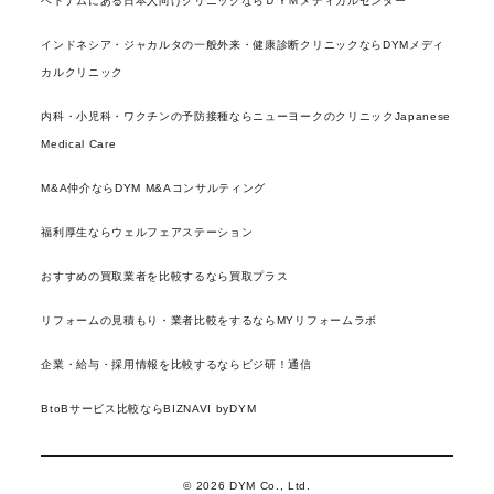
ベトナムにある日本人向けクリニックならＤＹＭメディカルセンター
インドネシア・ジャカルタの一般外来・健康診断クリニックならDYMメディ
カルクリニック
内科・小児科・ワクチンの予防接種ならニューヨークのクリニックJapanese
Medical Care
M&A仲介ならDYM M&Aコンサルティング
福利厚生ならウェルフェアステーション
おすすめの買取業者を比較するなら買取プラス
リフォームの見積もり・業者比較をするならMYリフォームラボ
企業・給与・採用情報を比較するならビジ研！通信
BtoBサービス比較ならBIZNAVI byDYM
© 2026 DYM Co., Ltd.