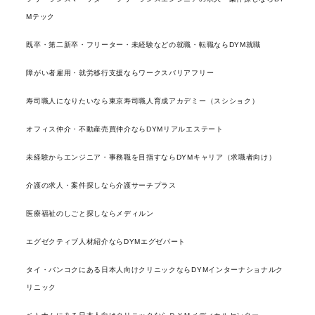
Mテック
既卒・第二新卒・フリーター・未経験などの就職・転職ならDYM就職
障がい者雇用・就労移行支援ならワークスバリアフリー
寿司職人になりたいなら東京寿司職人育成アカデミー（スシショク）
オフィス仲介・不動産売買仲介ならDYMリアルエステート
未経験からエンジニア・事務職を目指すならDYMキャリア（求職者向け）
介護の求人・案件探しなら介護サーチプラス
医療福祉のしごと探しならメディルン
エグゼクティブ人材紹介ならDYMエグゼパート
タイ・バンコクにある日本人向けクリニックならDYMインターナショナルク
リニック