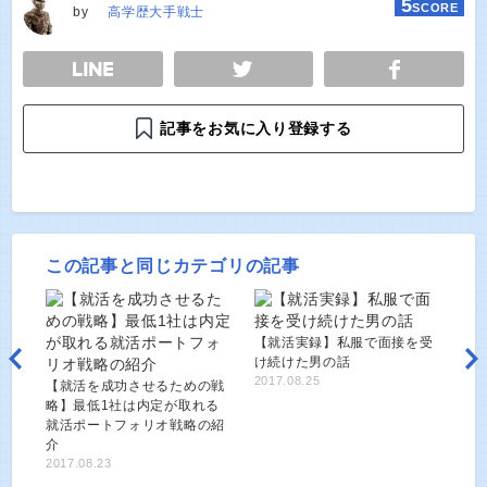
5
SCORE
by
高学歴大手戦士
E
TWEET
SHARE
記事をお気に入り登録する
この記事と同じカテゴリの記事
【就活実録】私服で面接を受
け続けた男の話
2017.08.25
【就活を成功させるための戦
略】最低1社は内定が取れる
就活ポートフォリオ戦略の紹
介
2017.08.23