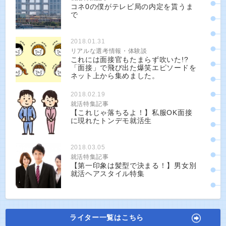
コネ0の僕がテレビ局の内定を貰うま
で
2018.01.31
リアルな選考情報・体験談
これには面接官もたまらず吹いた!?
「面接」で飛び出た爆笑エピソードを
ネット上から集めました。
2018.02.19
就活特集記事
【これじゃ落ちるよ！】私服OK面接
に現れたトンデモ就活生
2018.03.05
就活特集記事
【第一印象は髪型で決まる！】男女別
就活ヘアスタイル特集
ライター一覧はこちら