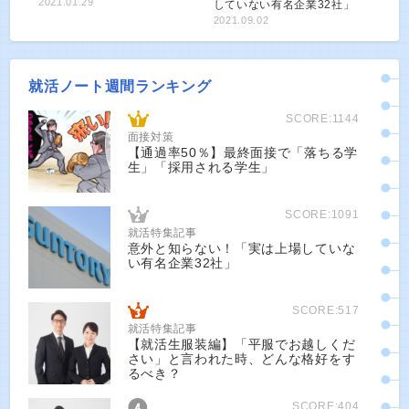
2021.01.29
していない有名企業32社」
2021.09.02
就活ノート週間ランキング
SCORE:1144
面接対策
【通過率50％】最終面接で「落ちる学
生」「採用される学生」
SCORE:1091
就活特集記事
意外と知らない！「実は上場していな
い有名企業32社」
SCORE:517
就活特集記事
【就活生服装編】「平服でお越しくだ
さい」と言われた時、どんな格好をす
るべき？
SCORE:404