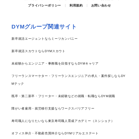
プライバシーポリシー
利用規約
お問い合わせ
DYMグループ関連サイト
新卒就活エージェントならミーツカンパニー
新卒就活スカウトならDYMスカウト
未経験からエンジニア・事務職を目指すならDYMキャリア
フリーランスマーケター・フリーランスエンジニアの求人・案件探しならDY
Mテック
既卒・第二新卒・フリーター・未経験などの就職・転職ならDYM就職
障がい者雇用・就労移行支援ならワークスバリアフリー
寿司職人になりたいなら東京寿司職人育成アカデミー（スシショク）
オフィス仲介・不動産売買仲介ならDYMリアルエステート