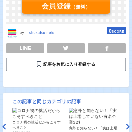
会員登録
（無料）
0
SCORE
by
shukatsu-note
E
TWEET
SHARE
記事をお気に入り登録する
この記事と同じカテゴリの記事
コロナ禍の就活だからこそす
べきこと
意外と知らない！「実は上場