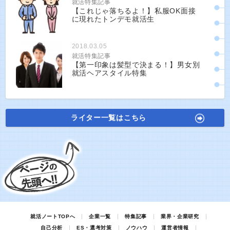
就活特集記事
【これじゃ落ちるよ！】私服OK面接
に現れたトンデモ就活生
2018.03.05
就活特集記事
【第一印象は髪型で決まる！】男女別
就活ヘアスタイル特集
ライター一覧はこちら
就活ノートTOPへ
企業一覧
特集記事
業界・企業研究
自己分析
ES・選考対策
ノウハウ
運営者情報