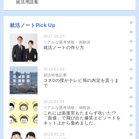
就活用語集
就活ノートPick Up
2017.06.25
リアルな選考情報・体験談
就活ノートの作り方
2018.02.19
就活特集記事
コネ0の僕がテレビ局の内定を貰うま
で
2018.01.31
リアルな選考情報・体験談
これには面接官もたまらず吹いた!?
「面接」で飛び出た爆笑エピソードを
ネット上から集めました。
2018.02.19