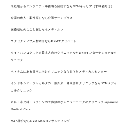
未経験からエンジニア・事務職を目指すならDYMキャリア（求職者向け）
介護の求人・案件探しなら介護サーチプラス
医療福祉のしごと探しならメディルン
エグゼクティブ人材紹介ならDYMエグゼパート
タイ・バンコクにある日本人向けクリニックならDYMインターナショナルク
リニック
ベトナムにある日本人向けクリニックならＤＹＭメディカルセンター
インドネシア・ジャカルタの一般外来・健康診断クリニックならDYMメディ
カルクリニック
内科・小児科・ワクチンの予防接種ならニューヨークのクリニックJapanese
Medical Care
M&A仲介ならDYM M&Aコンサルティング