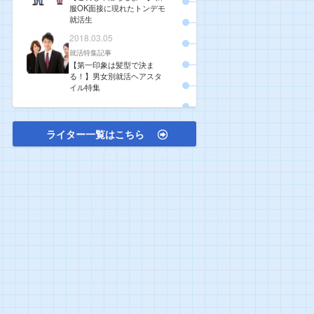
服OK面接に現れたトンデモ
就活生
2018.03.05
就活特集記事
【第一印象は髪型で決ま
る！】男女別就活ヘアスタ
イル特集
ライター一覧はこちら