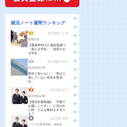
就活ノート週間ランキング
SCORE:1144
面接対策
【通過率50％】最終面接で
「落ちる学生」「採用され
る学生」
SCORE:1091
就活特集記事
意外と知らない！「実は上
場していない有名企業32
社」
SCORE:517
就活特集記事
【就活生服装編】「平服で
お越しください」と言われ
た時、どんな格好をするべ
き？
SCORE:404
リアルな選考情報・体験談