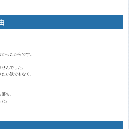
由
なかったからです。
ませんでした。
きたい訳でもなく、
も落ち、
した。