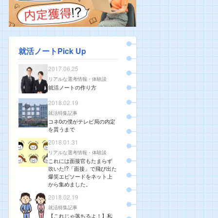
就活ノートPick Up
2017.06.25
リアルな選考情報・体験談
就活ノートの作り方
2018.02.19
就活特集記事
コネ0の僕がテレビ局の内定
を貰うまで
2018.01.31
リアルな選考情報・体験談
これには面接官もたまらず
吹いた!?「面接」で飛び出た
爆笑エピソードをネット上
から集めました。
2018.02.19
就活特集記事
【これじゃ落ちるよ！】私