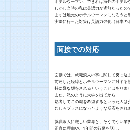
ホテルウーマン、できれば海外のホテル
しかし当時の私は英語力が皆無だったの
まずは地元のホテルウーマンになろうと
実際に行った対策は英語力強化（日本の
面接での対応
面接では、就職浪人の事に関して突っ込
前述した経緯とホテルウーマンに対する
特に嫌な顔をされるということはありま
また、私のように大学を出てから
熟考してこの職を希望するといった人は
むしろプラスになったような反応をされ
就職浪人に厳しい業界と、そうでない業
正直に理由や、1年間の行動を話し、