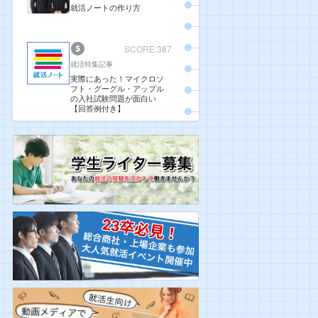
就活ノートの作り方
SCORE:387
就活特集記事
実際にあった！マイクロソ
フト・グーグル・アップル
の入社試験問題が面白い
【回答例付き】