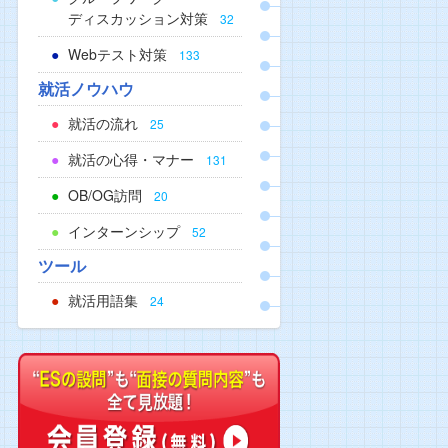
ディスカッション対策
32
Webテスト対策
133
就活ノウハウ
就活の流れ
25
就活の心得・マナー
131
OB/OG訪問
20
インターンシップ
52
ツール
就活用語集
24