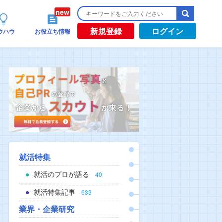
新規登録
ログイン
ウハウ
お役立ち情報
就活特集
就活のプロが語る
40
就活特集記事
633
業界・企業研究