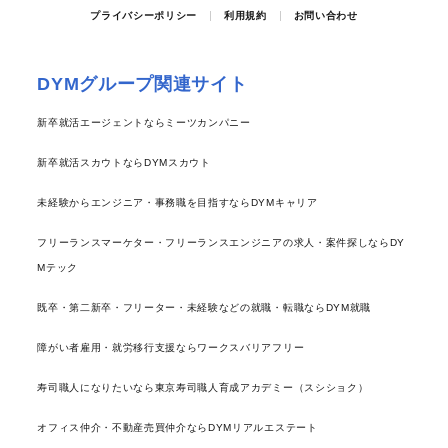
プライバシーポリシー
利用規約
お問い合わせ
DYMグループ関連サイト
新卒就活エージェントならミーツカンパニー
新卒就活スカウトならDYMスカウト
未経験からエンジニア・事務職を目指すならDYMキャリア
フリーランスマーケター・フリーランスエンジニアの求人・案件探しならDY
Mテック
既卒・第二新卒・フリーター・未経験などの就職・転職ならDYM就職
障がい者雇用・就労移行支援ならワークスバリアフリー
寿司職人になりたいなら東京寿司職人育成アカデミー（スシショク）
オフィス仲介・不動産売買仲介ならDYMリアルエステート