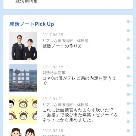
就活用語集
就活ノートPick Up
2017.06.25
リアルな選考情報・体験談
就活ノートの作り方
2018.02.19
就活特集記事
コネ0の僕がテレビ局の内定を貰うま
で
2018.01.31
リアルな選考情報・体験談
これには面接官もたまらず吹いた!?
「面接」で飛び出た爆笑エピソードを
ネット上から集めました。
2018.02.19