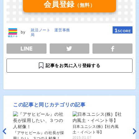
会員登録
（無料）
1
就活ノート 運営事務
SCORE
by
局
E
TWEET
SHARE
記事をお気に入り登録する
この記事と同じカテゴリの記事
日本ユニシス(株)【社内風
土・イベント等】
『アサヒビール』の社長が採
2015.01.07
用したい、３つの人材像！