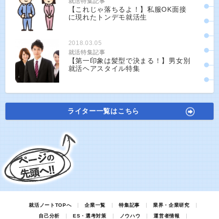
就活特集記事
【これじゃ落ちるよ！】私服OK面接
に現れたトンデモ就活生
2018.03.05
就活特集記事
【第一印象は髪型で決まる！】男女別
就活ヘアスタイル特集
ライター一覧はこちら
就活ノートTOPへ
企業一覧
特集記事
業界・企業研究
自己分析
ES・選考対策
ノウハウ
運営者情報