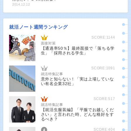
2014.12.12
就活ノート週間ランキング
SCORE:1144
面接対策
【通過率50％】最終面接で「落ちる学
生」「採用される学生」
SCORE:1091
就活特集記事
意外と知らない！「実は上場していな
い有名企業32社」
SCORE:517
就活特集記事
【就活生服装編】「平服でお越しくだ
さい」と言われた時、どんな格好をす
るべき？
SCORE:404