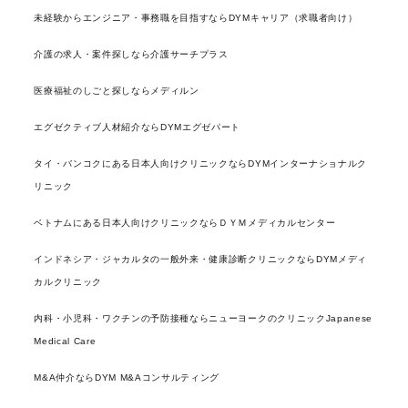
未経験からエンジニア・事務職を目指すならDYMキャリア（求職者向け）
介護の求人・案件探しなら介護サーチプラス
医療福祉のしごと探しならメディルン
エグゼクティブ人材紹介ならDYMエグゼパート
タイ・バンコクにある日本人向けクリニックならDYMインターナショナルク
リニック
ベトナムにある日本人向けクリニックならＤＹＭメディカルセンター
インドネシア・ジャカルタの一般外来・健康診断クリニックならDYMメディ
カルクリニック
内科・小児科・ワクチンの予防接種ならニューヨークのクリニックJapanese
Medical Care
M&A仲介ならDYM M&Aコンサルティング