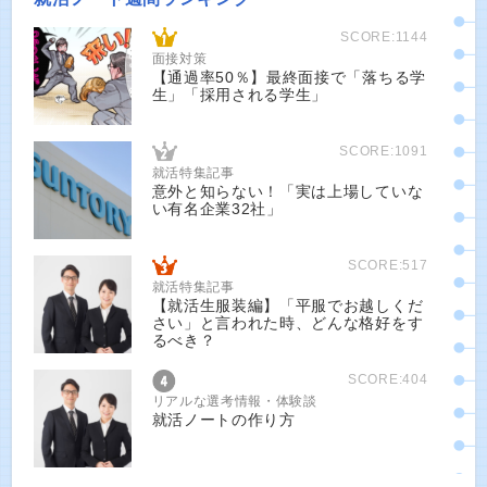
SCORE:1144
面接対策
【通過率50％】最終面接で「落ちる学
生」「採用される学生」
SCORE:1091
就活特集記事
意外と知らない！「実は上場していな
い有名企業32社」
SCORE:517
就活特集記事
【就活生服装編】「平服でお越しくだ
さい」と言われた時、どんな格好をす
るべき？
SCORE:404
リアルな選考情報・体験談
就活ノートの作り方