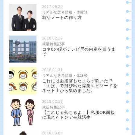
2017.06.25
リアルな選考情報・体験談
就活ノートの作り方
2018.02.19
就活特集記事
コネ0の僕がテレビ局の内定を貰うま
で
2018.01.31
リアルな選考情報・体験談
これには面接官もたまらず吹いた!?
「面接」で飛び出た爆笑エピソードを
ネット上から集めました。
2018.02.19
就活特集記事
【これじゃ落ちるよ！】私服OK面接
に現れたトンデモ就活生
2018.03.05