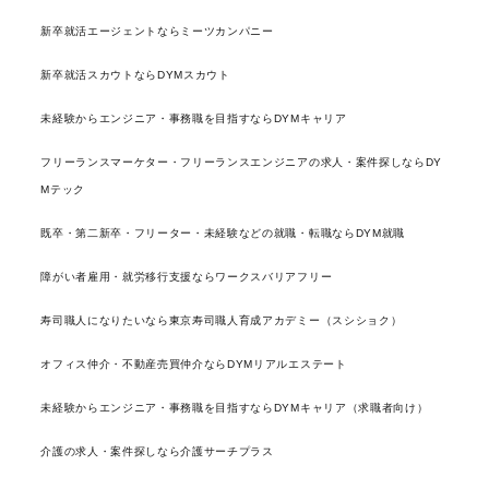
新卒就活エージェントならミーツカンパニー
新卒就活スカウトならDYMスカウト
未経験からエンジニア・事務職を目指すならDYMキャリア
フリーランスマーケター・フリーランスエンジニアの求人・案件探しならDY
Mテック
既卒・第二新卒・フリーター・未経験などの就職・転職ならDYM就職
障がい者雇用・就労移行支援ならワークスバリアフリー
寿司職人になりたいなら東京寿司職人育成アカデミー（スシショク）
オフィス仲介・不動産売買仲介ならDYMリアルエステート
未経験からエンジニア・事務職を目指すならDYMキャリア（求職者向け）
介護の求人・案件探しなら介護サーチプラス