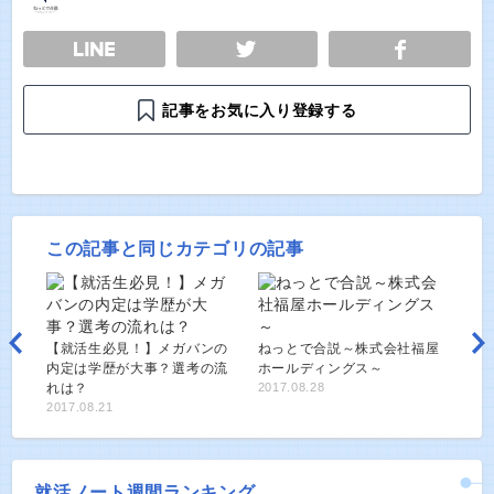
E
TWEET
SHARE
記事をお気に入り登録する
この記事と同じカテゴリの記事
【就活生必見！】メガバンの
ねっとで合説～株式会社福屋
内定は学歴が大事？選考の流
ホールディングス～
れは？
2017.08.28
2017.08.21
就活ノート週間ランキング