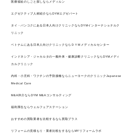
医療福祉のしごと探しならメディルン
エグゼクティブ人材紹介ならDYMエグゼパート
タイ・バンコクにある日本人向けクリニックならDYMインターナショナルク
リニック
ベトナムにある日本人向けクリニックならＤＹＭメディカルセンター
インドネシア・ジャカルタの一般外来・健康診断クリニックならDYMメディ
カルクリニック
内科・小児科・ワクチンの予防接種ならニューヨークのクリニックJapanese
Medical Care
M&A仲介ならDYM M&Aコンサルティング
福利厚生ならウェルフェアステーション
おすすめの買取業者を比較するなら買取プラス
リフォームの見積もり・業者比較をするならMYリフォームラボ