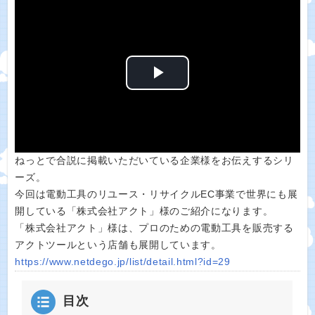
P
l
a
ねっとで合説に掲載いただいている企業様をお伝えするシリ
y
ーズ。
今回は電動工具のリユース・リサイクルEC事業で世界にも展
V
開している「株式会社アクト」様のご紹介になります。
「株式会社アクト」様は、プロのための電動工具を販売する
i
アクトツールという店舗も展開しています。
https://www.netdego.jp/list/detail.html?id=29
d
目次
e