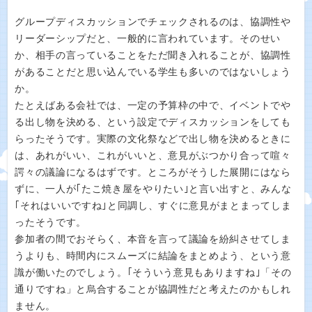
グループディスカッションでチェックされるのは、協調性や
リーダーシップだと、一般的に言われています。そのせい
か、相手の言っていることをただ聞き入れることが、協調性
があることだと思い込んでいる学生も多いのではないしょう
か。
たとえばある会社では、一定の予算枠の中で、イベントでや
る出し物を決める、という設定でディスカッションをしても
らったそうです。実際の文化祭などで出し物を決めるときに
は、あれがいい、これがいいと、意見がぶつかり合って喧々
諤々の議論になるはずです。ところがそうした展開にはなら
ずに、一人が｢たこ焼き屋をやりたい｣と言い出すと、みんな
｢それはいいですね｣と同調し、すぐに意見がまとまってしま
ったそうです。
参加者の間でおそらく、本音を言って議論を紛糾させてしま
うよりも、時間内にスムーズに結論をまとめよう、という意
識が働いたのでしょう。｢そういう意見もありますね｣「その
通りですね」と烏合することが協調性だと考えたのかもしれ
ません。