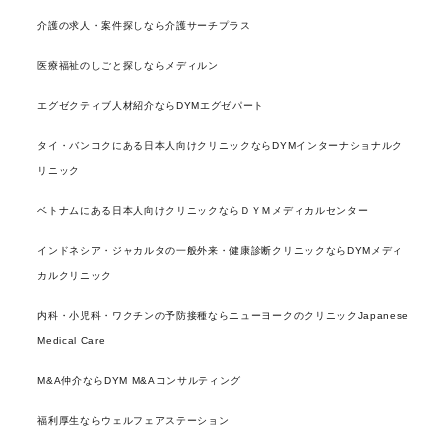
介護の求人・案件探しなら介護サーチプラス
医療福祉のしごと探しならメディルン
エグゼクティブ人材紹介ならDYMエグゼパート
タイ・バンコクにある日本人向けクリニックならDYMインターナショナルク
リニック
ベトナムにある日本人向けクリニックならＤＹＭメディカルセンター
インドネシア・ジャカルタの一般外来・健康診断クリニックならDYMメディ
カルクリニック
内科・小児科・ワクチンの予防接種ならニューヨークのクリニックJapanese
Medical Care
M&A仲介ならDYM M&Aコンサルティング
福利厚生ならウェルフェアステーション