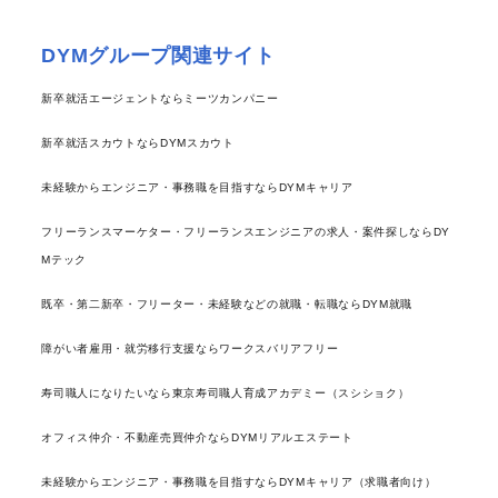
DYMグループ関連サイト
新卒就活エージェントならミーツカンパニー
新卒就活スカウトならDYMスカウト
未経験からエンジニア・事務職を目指すならDYMキャリア
フリーランスマーケター・フリーランスエンジニアの求人・案件探しならDY
Mテック
既卒・第二新卒・フリーター・未経験などの就職・転職ならDYM就職
障がい者雇用・就労移行支援ならワークスバリアフリー
寿司職人になりたいなら東京寿司職人育成アカデミー（スシショク）
オフィス仲介・不動産売買仲介ならDYMリアルエステート
未経験からエンジニア・事務職を目指すならDYMキャリア（求職者向け）