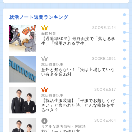
就活ノート週間ランキング
SCORE:1144
面接対策
【通過率50％】最終面接で「落ちる学
生」「採用される学生」
SCORE:1091
就活特集記事
意外と知らない！「実は上場していな
い有名企業32社」
SCORE:517
就活特集記事
【就活生服装編】「平服でお越しくだ
さい」と言われた時、どんな格好をす
るべき？
SCORE:404
リアルな選考情報・体験談
就活ノートの作り方