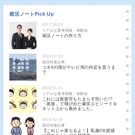
就活ノートPick Up
2017.06.25
リアルな選考情報・体験談
就活ノートの作り方
2018.02.19
就活特集記事
コネ0の僕がテレビ局の内定を貰うま
で
2018.01.31
リアルな選考情報・体験談
これには面接官もたまらず吹いた!?
「面接」で飛び出た爆笑エピソードを
ネット上から集めました。
2018.02.19
就活特集記事
【これじゃ落ちるよ！】私服OK面接