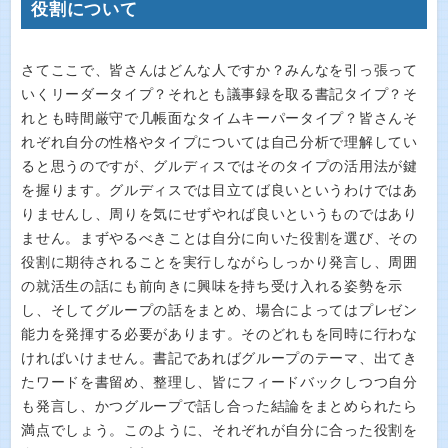
役割について
さてここで、皆さんはどんな人ですか？みんなを引っ張って
いくリーダータイプ？それとも議事録を取る書記タイプ？そ
れとも時間厳守で几帳面なタイムキーパータイプ？皆さんそ
れぞれ自分の性格やタイプについては自己分析で理解してい
ると思うのですが、グルディスではそのタイプの活用法が鍵
を握ります。グルディスでは目立てば良いというわけではあ
りませんし、周りを気にせずやれば良いというものではあり
ません。まずやるべきことは自分に向いた役割を選び、その
役割に期待されることを実行しながらしっかり発言し、周囲
の就活生の話にも前向きに興味を持ち受け入れる姿勢を示
し、そしてグループの話をまとめ、場合によってはプレゼン
能力を発揮する必要があります。そのどれもを同時に行わな
ければいけません。書記であればグループのテーマ、出てき
たワードを書留め、整理し、皆にフィードバックしつつ自分
も発言し、かつグループで話し合った結論をまとめられたら
満点でしょう。このように、それぞれが自分に合った役割を