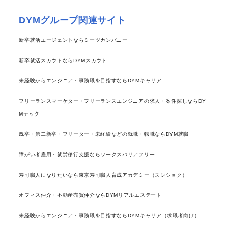
DYMグループ関連サイト
新卒就活エージェントならミーツカンパニー
新卒就活スカウトならDYMスカウト
未経験からエンジニア・事務職を目指すならDYMキャリア
フリーランスマーケター・フリーランスエンジニアの求人・案件探しならDY
Mテック
既卒・第二新卒・フリーター・未経験などの就職・転職ならDYM就職
障がい者雇用・就労移行支援ならワークスバリアフリー
寿司職人になりたいなら東京寿司職人育成アカデミー（スシショク）
オフィス仲介・不動産売買仲介ならDYMリアルエステート
未経験からエンジニア・事務職を目指すならDYMキャリア（求職者向け）