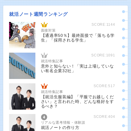
就活ノート週間ランキング
SCORE:1144
面接対策
【通過率50％】最終面接で「落ちる学
生」「採用される学生」
SCORE:1091
就活特集記事
意外と知らない！「実は上場していな
い有名企業32社」
SCORE:517
就活特集記事
【就活生服装編】「平服でお越しくだ
さい」と言われた時、どんな格好をす
るべき？
SCORE:404
リアルな選考情報・体験談
就活ノートの作り方