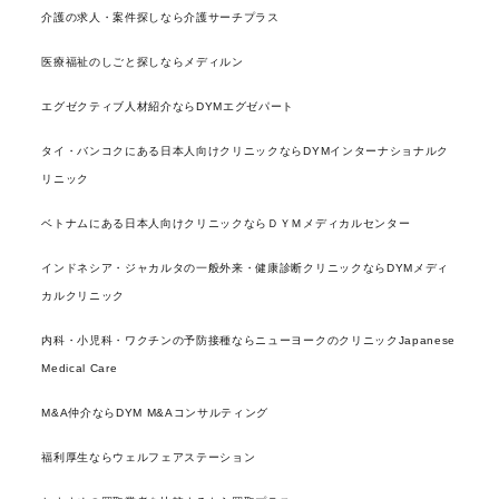
介護の求人・案件探しなら介護サーチプラス
医療福祉のしごと探しならメディルン
エグゼクティブ人材紹介ならDYMエグゼパート
タイ・バンコクにある日本人向けクリニックならDYMインターナショナルク
リニック
ベトナムにある日本人向けクリニックならＤＹＭメディカルセンター
インドネシア・ジャカルタの一般外来・健康診断クリニックならDYMメディ
カルクリニック
内科・小児科・ワクチンの予防接種ならニューヨークのクリニックJapanese
Medical Care
M&A仲介ならDYM M&Aコンサルティング
福利厚生ならウェルフェアステーション