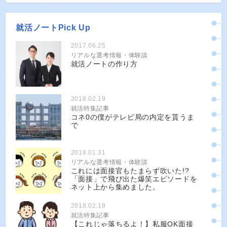
就活ノートPick Up
2017.06.25
リアルな選考情報・体験談
就活ノートの作り方
2018.02.19
就活特集記事
コネ0の僕がテレビ局の内定を貰うま
で
2018.01.31
リアルな選考情報・体験談
これには面接官もたまらず吹いた!?
「面接」で飛び出た爆笑エピソードを
ネット上から集めました。
2018.02.19
就活特集記事
【これじゃ落ちるよ！】私服OK面接