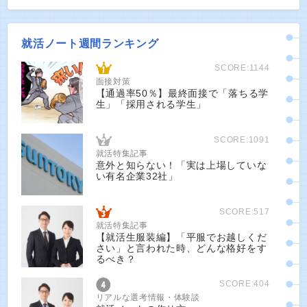
就活ノート週間ランキング
SCORE:1144
面接対策
【通過率50％】最終面接で「落ちる学
生」「採用される学生」
SCORE:1091
就活特集記事
意外と知らない！「実は上場していな
い有名企業32社」
SCORE:517
就活特集記事
【就活生服装編】「平服でお越しくだ
さい」と言われた時、どんな格好をす
るべき？
SCORE:404
リアルな選考情報・体験談