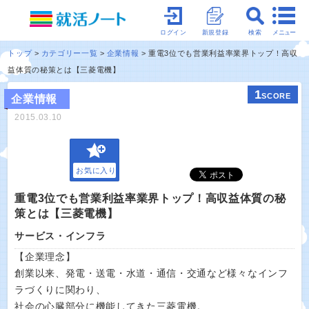
メニュー
ログイン
新規登録
検索
トップ
カテゴリー一覧
企業情報
重電3位でも営業利益率業界トップ！高収
益体質の秘策とは【三菱電機】
1
SCORE
企業情報
2015.03.10
お気に入り
重電3位でも営業利益率業界トップ！高収益体質の秘
策とは【三菱電機】
サービス・インフラ
【企業理念】
創業以来、発電・送電・水道・通信・交通など様々なインフ
ラづくりに関わり、
社会の心臓部分に機能してきた三菱電機。