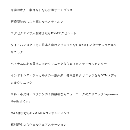
介護の求人・案件探しなら介護サーチプラス
医療福祉のしごと探しならメディルン
エグゼクティブ人材紹介ならDYMエグゼパート
タイ・バンコクにある日本人向けクリニックならDYMインターナショナルク
リニック
ベトナムにある日本人向けクリニックならＤＹＭメディカルセンター
インドネシア・ジャカルタの一般外来・健康診断クリニックならDYMメディ
カルクリニック
内科・小児科・ワクチンの予防接種ならニューヨークのクリニックJapanese
Medical Care
M&A仲介ならDYM M&Aコンサルティング
福利厚生ならウェルフェアステーション