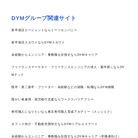
DYMグループ関連サイト
新卒就活エージェントならミーツカンパニー
新卒就活スカウトならDYMスカウト
未経験からエンジニア・事務職を目指すならDYMキャリア
フリーランスマーケター・フリーランスエンジニアの求人・案件探しならDY
Mテック
既卒・第二新卒・フリーター・未経験などの就職・転職ならDYM就職
障がい者雇用・就労移行支援ならワークスバリアフリー
寿司職人になりたいなら東京寿司職人育成アカデミー（スシショク）
オフィス仲介・不動産売買仲介ならDYMリアルエステート
未経験からエンジニア・事務職を目指すならDYMキャリア（求職者向け）