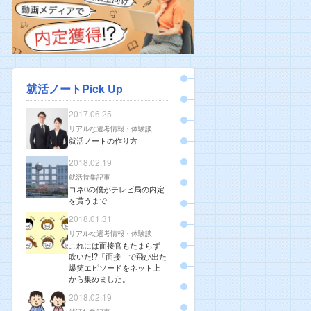
就活ノートPick Up
2017.06.25
リアルな選考情報・体験談
就活ノートの作り方
2018.02.19
就活特集記事
コネ0の僕がテレビ局の内定
を貰うまで
2018.01.31
リアルな選考情報・体験談
これには面接官もたまらず
吹いた!?「面接」で飛び出た
爆笑エピソードをネット上
から集めました。
2018.02.19