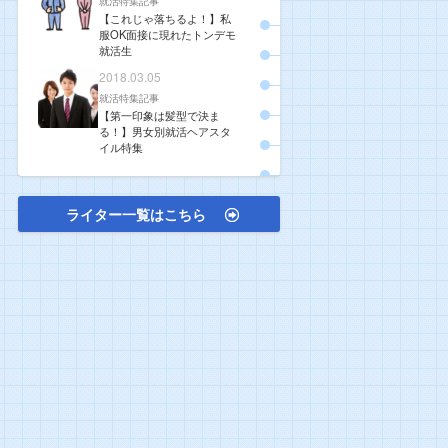
就活特集記事
【これじゃ落ちるよ！】私
服OK面接に現れたトンデモ
就活生
2018.03.05
就活特集記事
【第一印象は髪型で決ま
る！】男女別就活ヘアスタ
イル特集
ライター一覧はこちら