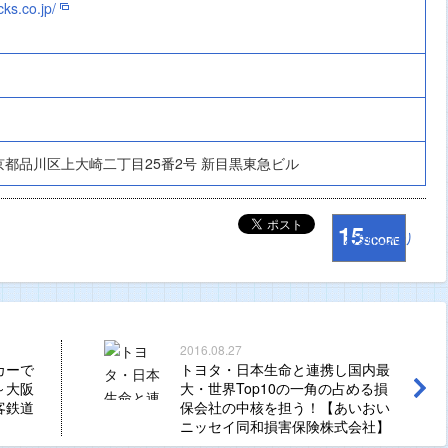
ks.co.jp/
 東京都品川区上大崎二丁目25番2号 新目黒東急ビル
15
お気に入り
SCORE
2016.08.27
カーで
トヨタ・日本生命と連携し国内最
～大阪
大・世界Top10の一角の占める損
客鉄道
保会社の中核を担う！【あいおい
ニッセイ同和損害保険株式会社】