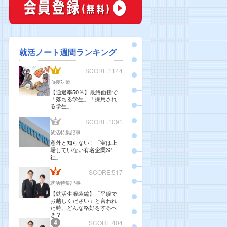
就活ノート週間ランキング
SCORE:1144
面接対策
【通過率50％】最終面接で
「落ちる学生」「採用され
る学生」
SCORE:1091
就活特集記事
意外と知らない！「実は上
場していない有名企業32
社」
SCORE:517
就活特集記事
【就活生服装編】「平服で
お越しください」と言われ
た時、どんな格好をするべ
き？
SCORE:404