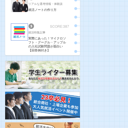
リアルな選考情報・体験談
就活ノートの作り方
SCORE:387
就活特集記事
実際にあった！マイクロソ
フト・グーグル・アップル
の入社試験問題が面白い
【回答例付き】