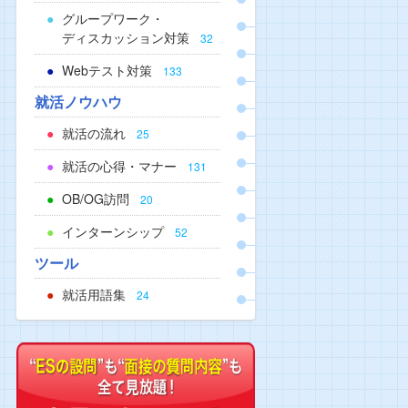
グループワーク・
ディスカッション対策
32
Webテスト対策
133
就活ノウハウ
就活の流れ
25
就活の心得・マナー
131
OB/OG訪問
20
インターンシップ
52
ツール
就活用語集
24