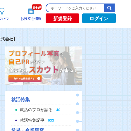
新規登録
ログイン
ウハウ
お役立ち情報
株式会社】
就活特集
就活のプロが語る
40
就活特集記事
633
業界・企業研究