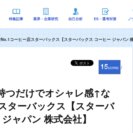
特集記事
業界・企業研究
自己分析
ES・選考対策
ノ
o.1コーヒー店スターバックス【スターバックス コーヒー ジャパン 
15
お気に入り
SCORE
持つだけでオシャレ感↑な
店スターバックス【スターバ
 ジャパン 株式会社】