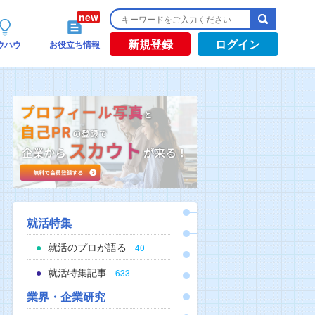
新規登録
ログイン
ウハウ
お役立ち情報
就活特集
就活のプロが語る
40
就活特集記事
633
業界・企業研究