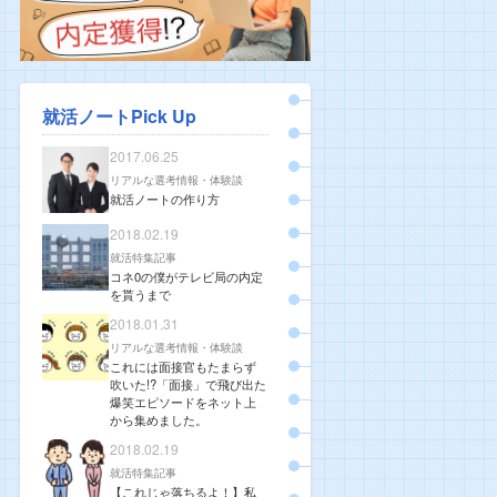
就活ノートPick Up
2017.06.25
リアルな選考情報・体験談
就活ノートの作り方
2018.02.19
就活特集記事
コネ0の僕がテレビ局の内定
を貰うまで
2018.01.31
リアルな選考情報・体験談
これには面接官もたまらず
吹いた!?「面接」で飛び出た
爆笑エピソードをネット上
から集めました。
2018.02.19
就活特集記事
【これじゃ落ちるよ！】私