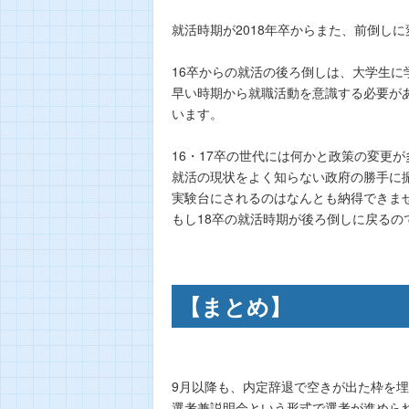
就活時期が2018年卒からまた、前倒し
16卒からの就活の後ろ倒しは、大学生に
早い時期から就職活動を意識する必要が
います。
16・17卒の世代には何かと政策の変更
就活の現状をよく知らない政府の勝手に
実験台にされるのはなんとも納得できま
もし18卒の就活時期が後ろ倒しに戻るの
【まとめ】
9月以降も、内定辞退で空きが出た枠を
選考兼説明会という形式で選考が進めら