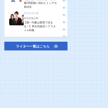
服OK面接に現れたトンデモ
就活生
2018.03.05
就活特集記事
【第一印象は髪型で決ま
る！】男女別就活ヘアスタ
イル特集
ライター一覧はこちら