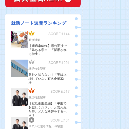
就活ノート週間ランキング
SCORE:1144
面接対策
【通過率50％】最終面接で
「落ちる学生」「採用され
る学生」
SCORE:1091
就活特集記事
意外と知らない！「実は上
場していない有名企業32
社」
SCORE:517
就活特集記事
【就活生服装編】「平服で
お越しください」と言われ
た時、どんな格好をするべ
き？
SCORE:404
リアルな選考情報・体験談