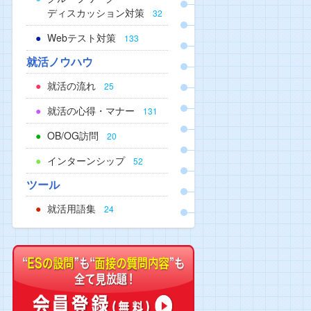
ディスカッション対策
32
Webテスト対策
133
就活ノウハウ
就活の流れ
25
就活の心得・マナー
131
OB/OG訪問
20
インターンシップ
52
ツール
就活用語集
24