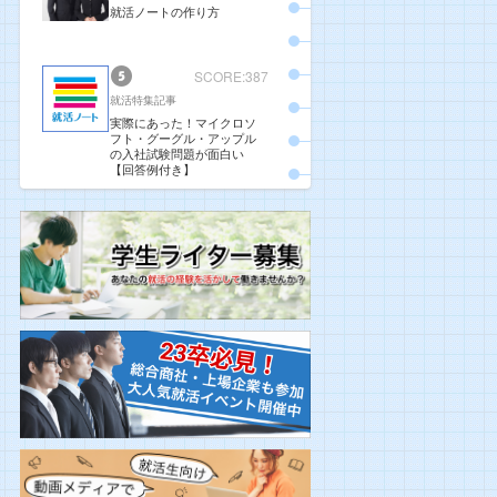
就活ノートの作り方
SCORE:387
就活特集記事
実際にあった！マイクロソ
フト・グーグル・アップル
の入社試験問題が面白い
【回答例付き】