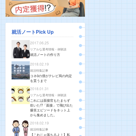
就活ノートPick Up
2017.06.25
リアルな選考情報・体験談
就活ノートの作り方
2018.02.19
就活特集記事
コネ0の僕がテレビ局の内定
を貰うまで
2018.01.31
リアルな選考情報・体験談
これには面接官もたまらず
吹いた!?「面接」で飛び出た
爆笑エピソードをネット上
から集めました。
2018.02.19
就活特集記事
【これじゃ落ちるよ！】私