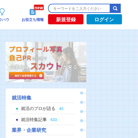
新規登録
ログイン
ウハウ
お役立ち情報
就活特集
就活のプロが語る
40
就活特集記事
633
業界・企業研究