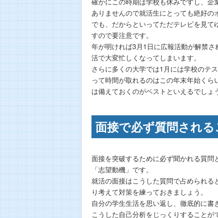
確かにこの時期は学校も休みですし、企
ありませんので就活生にとっても絶好の
でも、だからといってただテレビを見て
すので要注意です。
年が明ければ3月1日に広報活動が解禁さ
活で大変忙しくなってしまいます。
さらに多くの大学では1月には学校のテ
って時間が取れるのはこの年末年始くら
は備えておくのがベストといえるでしょ
面接で必ず質問される
面接を突破するために必ず聞かれる質問
「志望動機」です。
就活の面接はこうした質問で占められる
り考えて対策を練っておきましょう。
自分の学生生活を思い返し、徹底的に書
こうした自己分析をじっくりすることが