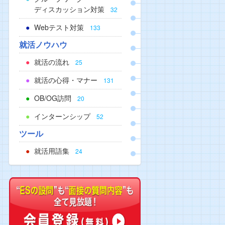
ディスカッション対策
32
Webテスト対策
133
就活ノウハウ
就活の流れ
25
就活の心得・マナー
131
OB/OG訪問
20
インターンシップ
52
ツール
就活用語集
24