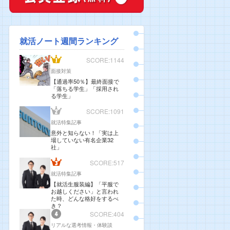
就活ノート週間ランキング
SCORE:1144
面接対策
【通過率50％】最終面接で
「落ちる学生」「採用され
る学生」
SCORE:1091
就活特集記事
意外と知らない！「実は上
場していない有名企業32
社」
SCORE:517
就活特集記事
【就活生服装編】「平服で
お越しください」と言われ
た時、どんな格好をするべ
き？
SCORE:404
リアルな選考情報・体験談