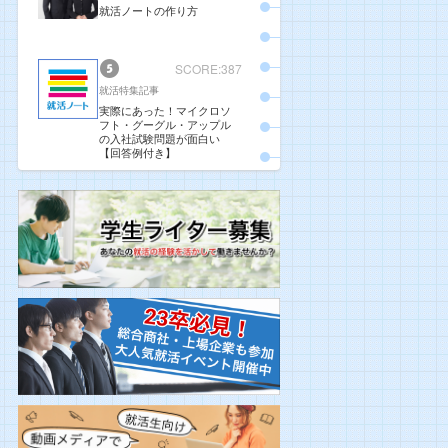
就活ノートの作り方
SCORE:387
就活特集記事
実際にあった！マイクロソ
フト・グーグル・アップル
の入社試験問題が面白い
【回答例付き】