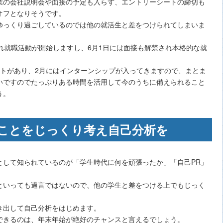
業の会社説明会や面接の予定も入らず、エントリーシートの締切も
オフとなりそうです。
ゆっくり過ごしているのでは他の就活生と差をつけられてしまいま
れ就職活動が開始しますし、6月1日には面接も解禁され本格的な就
ストがあり、2月にはインターンシップが入ってきますので、まとま
いですのでたっぷりある時間を活用して今のうちに備えられること
う。
ことをじっくり考え自己分析を
として知られているのが「学生時代に何を頑張ったか」「自己PR」
といっても過言ではないので、他の学生と差をつける上でもじっく
き出して自己分析をはじめます。
できるのは、年末年始が絶好のチャンスと言えるでしょう。