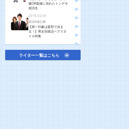
服OK面接に現れたトンデモ
就活生
2018.03.05
就活特集記事
【第一印象は髪型で決ま
る！】男女別就活ヘアスタ
イル特集
ライター一覧はこちら