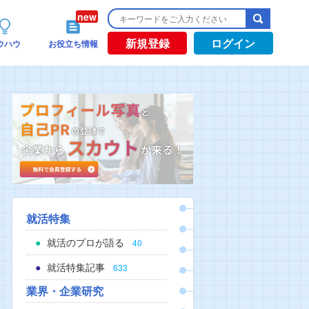
新規登録
ログイン
ウハウ
お役立ち情報
就活特集
就活のプロが語る
40
就活特集記事
633
業界・企業研究