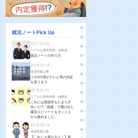
就活ノートPick Up
2017.06.25
リアルな選考情報・体験談
就活ノートの作り方
2018.02.19
就活特集記事
コネ0の僕がテレビ局の内定
を貰うまで
2018.01.31
リアルな選考情報・体験談
これには面接官もたまらず
吹いた!?「面接」で飛び出た
爆笑エピソードをネット上
から集めました。
2018.02.19
就活特集記事
【これじゃ落ちるよ！】私