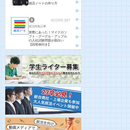
就活ノートの作り方
SCORE:387
就活特集記事
実際にあった！マイクロソ
フト・グーグル・アップル
の入社試験問題が面白い
【回答例付き】