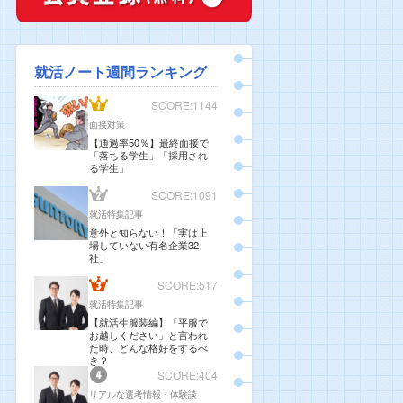
就活ノート週間ランキング
SCORE:1144
面接対策
【通過率50％】最終面接で
「落ちる学生」「採用され
る学生」
SCORE:1091
就活特集記事
意外と知らない！「実は上
場していない有名企業32
社」
SCORE:517
就活特集記事
【就活生服装編】「平服で
お越しください」と言われ
た時、どんな格好をするべ
き？
SCORE:404
リアルな選考情報・体験談