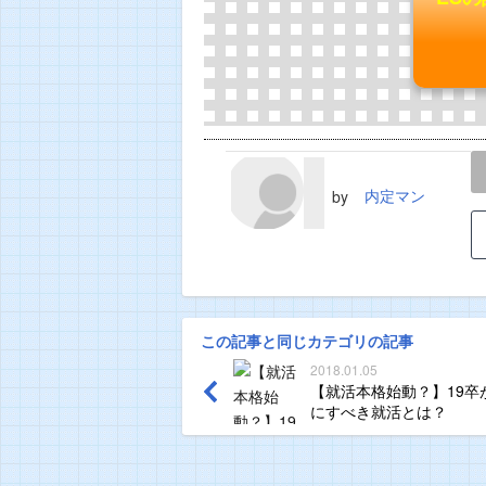
LINE
TWEET
内定マン
by
この記事と同じカテゴリの記事
2018.01.05
【就活本格始動？】19卒
にすべき就活とは？