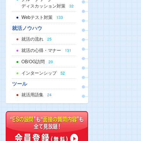
ディスカッション対策
32
Webテスト対策
133
就活ノウハウ
就活の流れ
25
就活の心得・マナー
131
OB/OG訪問
20
インターンシップ
52
ツール
就活用語集
24