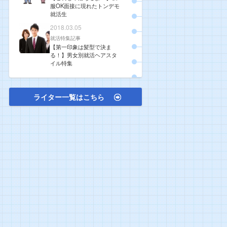
服OK面接に現れたトンデモ
就活生
2018.03.05
就活特集記事
【第一印象は髪型で決ま
る！】男女別就活ヘアスタ
イル特集
ライター一覧はこちら