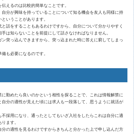
を伝えるのは比較的簡単なことです。
、自分が興味を持っていることについて知る機会を友人も同様に持
いということがあります。
代と話をすることもあるわけですから、自分について分かりやすく
相手は知らないことを前提にして話さなければなりません。
ガン突っ込んできますから、突っ込まれた時に答えに窮してしまっ
準備も必要になるのです。
業に勤めたら良いのかという相性を探ることで、これは情報解禁に
と自分の適性が見えた頃には求人も一段落して、思うように就活が
も不採用になり、通ったとしてもいざ入社をしたらこれは自分に適
あります。
自分の適性を見るわけですからきちんと分かった上で申し込んだ方