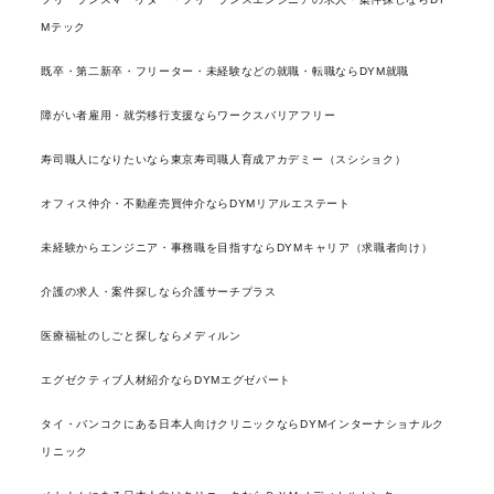
Mテック
既卒・第二新卒・フリーター・未経験などの就職・転職ならDYM就職
障がい者雇用・就労移行支援ならワークスバリアフリー
寿司職人になりたいなら東京寿司職人育成アカデミー（スシショク）
オフィス仲介・不動産売買仲介ならDYMリアルエステート
未経験からエンジニア・事務職を目指すならDYMキャリア（求職者向け）
介護の求人・案件探しなら介護サーチプラス
医療福祉のしごと探しならメディルン
エグゼクティブ人材紹介ならDYMエグゼパート
タイ・バンコクにある日本人向けクリニックならDYMインターナショナルク
リニック