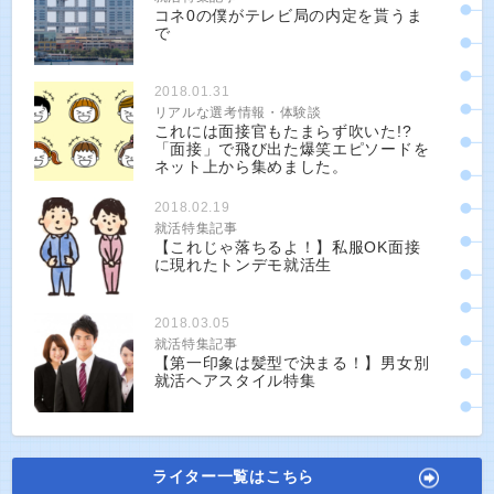
コネ0の僕がテレビ局の内定を貰うま
で
2018.01.31
リアルな選考情報・体験談
これには面接官もたまらず吹いた!?
「面接」で飛び出た爆笑エピソードを
ネット上から集めました。
2018.02.19
就活特集記事
【これじゃ落ちるよ！】私服OK面接
に現れたトンデモ就活生
2018.03.05
就活特集記事
【第一印象は髪型で決まる！】男女別
就活ヘアスタイル特集
ライター一覧はこちら