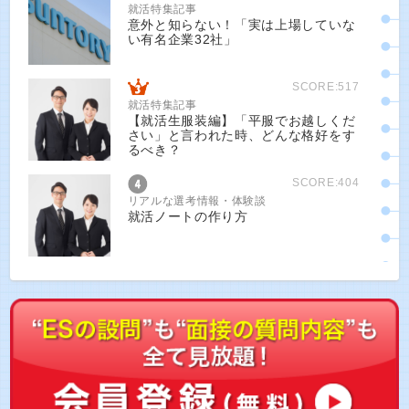
就活特集記事
意外と知らない！「実は上場していな
い有名企業32社」
SCORE:517
就活特集記事
【就活生服装編】「平服でお越しくだ
さい」と言われた時、どんな格好をす
るべき？
SCORE:404
リアルな選考情報・体験談
就活ノートの作り方