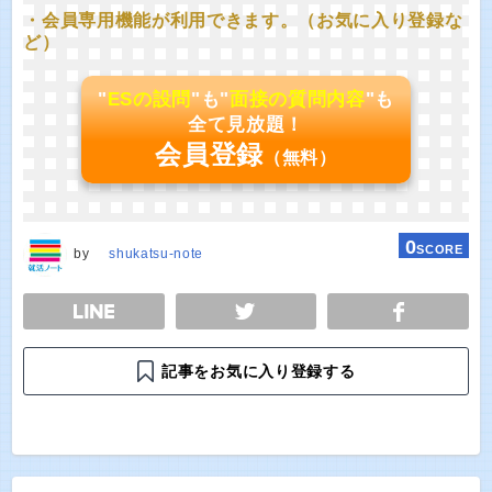
・会員専用機能が利用できます。（お気に入り登録な
ど）
"
ESの設問
"も"
面接の質問内容
"も
全て見放題！
会員登録
（無料）
0
SCORE
by
shukatsu-note
E
TWEET
SHARE
記事をお気に入り登録する