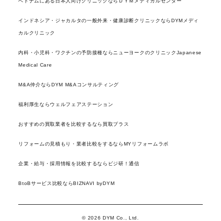
ベトナムにある日本人向けクリニックならＤＹＭメディカルセンター
インドネシア・ジャカルタの一般外来・健康診断クリニックならDYMメディ
カルクリニック
内科・小児科・ワクチンの予防接種ならニューヨークのクリニックJapanese
Medical Care
M&A仲介ならDYM M&Aコンサルティング
福利厚生ならウェルフェアステーション
おすすめの買取業者を比較するなら買取プラス
リフォームの見積もり・業者比較をするならMYリフォームラボ
企業・給与・採用情報を比較するならビジ研！通信
BtoBサービス比較ならBIZNAVI byDYM
© 2026 DYM Co., Ltd.