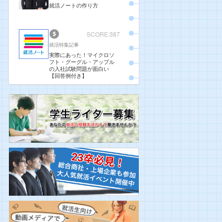
就活ノートの作り方
SCORE:387
就活特集記事
実際にあった！マイクロソ
フト・グーグル・アップル
の入社試験問題が面白い
【回答例付き】