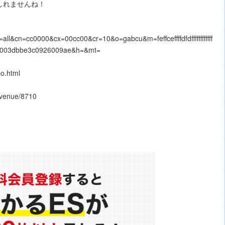
しれませんね！
v=all&cn=cc0000&cx=00cc00&cr=10&o=gabcu&m=feffceffffdfdffffffffffff
0f600003dbbe3c0926009ae&h=&mt=
o.html
/venue/8710