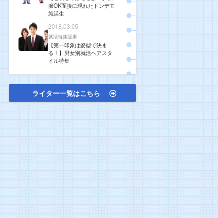
服OK面接に現れたトンデモ
就活生
2018.03.05
就活特集記事
【第一印象は髪型で決ま
る！】男女別就活ヘアスタ
イル特集
ライター一覧はこちら