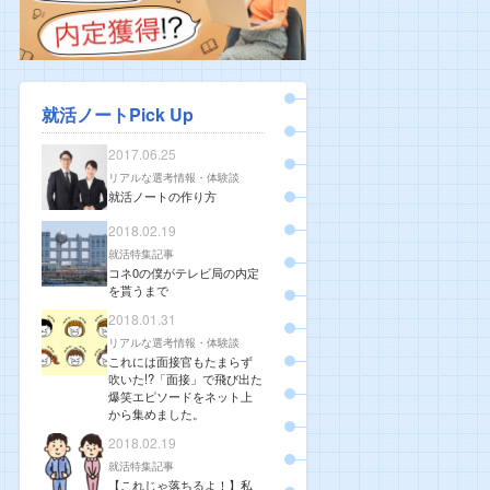
就活ノートPick Up
2017.06.25
リアルな選考情報・体験談
就活ノートの作り方
2018.02.19
就活特集記事
コネ0の僕がテレビ局の内定
を貰うまで
2018.01.31
リアルな選考情報・体験談
これには面接官もたまらず
吹いた!?「面接」で飛び出た
爆笑エピソードをネット上
から集めました。
2018.02.19
就活特集記事
【これじゃ落ちるよ！】私