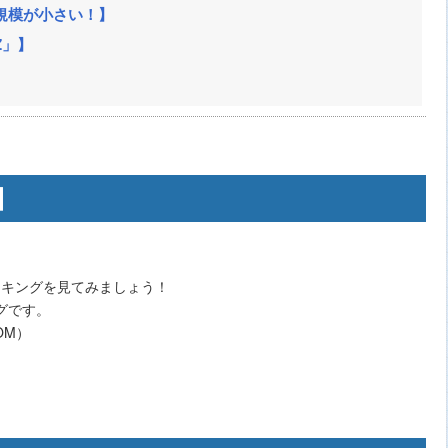
規模が小さい！】
Z」】
】
ンキングを見てみましょう！
グです。
OM）