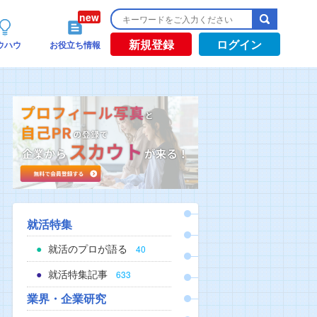
新規登録
ログイン
ウハウ
お役立ち情報
就活特集
就活のプロが語る
40
就活特集記事
633
業界・企業研究