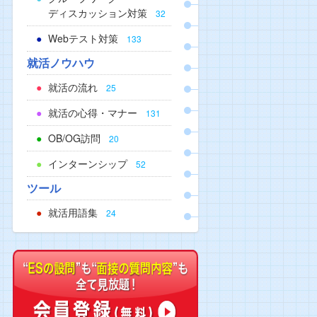
ディスカッション対策
32
Webテスト対策
133
就活ノウハウ
就活の流れ
25
就活の心得・マナー
131
OB/OG訪問
20
インターンシップ
52
ツール
就活用語集
24