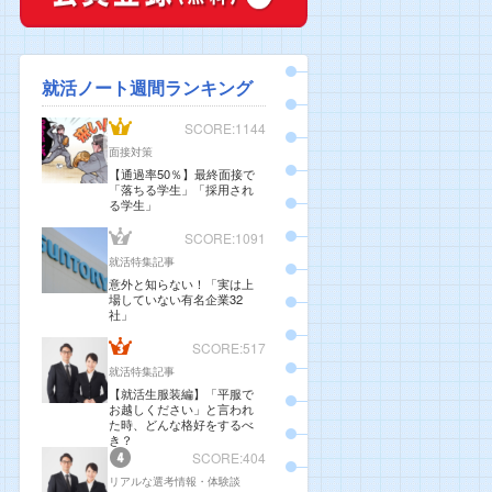
就活ノート週間ランキング
SCORE:1144
面接対策
【通過率50％】最終面接で
「落ちる学生」「採用され
る学生」
SCORE:1091
就活特集記事
意外と知らない！「実は上
場していない有名企業32
社」
SCORE:517
就活特集記事
【就活生服装編】「平服で
お越しください」と言われ
た時、どんな格好をするべ
き？
SCORE:404
リアルな選考情報・体験談