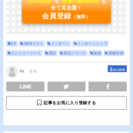
"
ESの設問
"も"
面接の質問内容
"も
全て見放題！
会員登録
（無料）
ES
WEBテスト
インターン
インターンシップ
エントリーシート
就活
就活ノウハウ
面接
面接対策
1
SCORE
by
もも
E
TWEET
SHARE
記事をお気に入り登録する