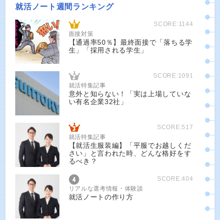
就活ノート週間ランキング
SCORE:1144
面接対策
【通過率50％】最終面接で「落ちる学
生」「採用される学生」
SCORE:1091
就活特集記事
意外と知らない！「実は上場していな
い有名企業32社」
SCORE:517
就活特集記事
【就活生服装編】「平服でお越しくだ
さい」と言われた時、どんな格好をす
るべき？
SCORE:404
リアルな選考情報・体験談
就活ノートの作り方