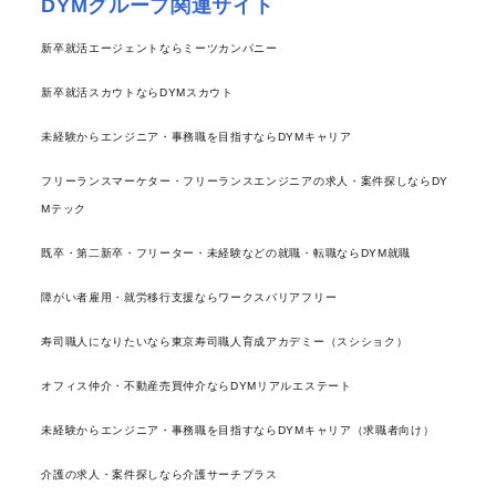
DYMグループ関連サイト
新卒就活エージェントならミーツカンパニー
新卒就活スカウトならDYMスカウト
未経験からエンジニア・事務職を目指すならDYMキャリア
フリーランスマーケター・フリーランスエンジニアの求人・案件探しならDY
Mテック
既卒・第二新卒・フリーター・未経験などの就職・転職ならDYM就職
障がい者雇用・就労移行支援ならワークスバリアフリー
寿司職人になりたいなら東京寿司職人育成アカデミー（スシショク）
オフィス仲介・不動産売買仲介ならDYMリアルエステート
未経験からエンジニア・事務職を目指すならDYMキャリア（求職者向け）
介護の求人・案件探しなら介護サーチプラス