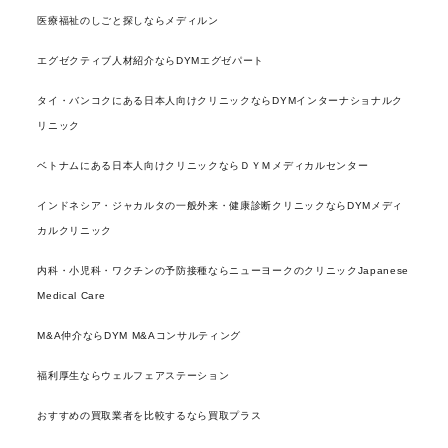
医療福祉のしごと探しならメディルン
エグゼクティブ人材紹介ならDYMエグゼパート
タイ・バンコクにある日本人向けクリニックならDYMインターナショナルク
リニック
ベトナムにある日本人向けクリニックならＤＹＭメディカルセンター
インドネシア・ジャカルタの一般外来・健康診断クリニックならDYMメディ
カルクリニック
内科・小児科・ワクチンの予防接種ならニューヨークのクリニックJapanese
Medical Care
M&A仲介ならDYM M&Aコンサルティング
福利厚生ならウェルフェアステーション
おすすめの買取業者を比較するなら買取プラス