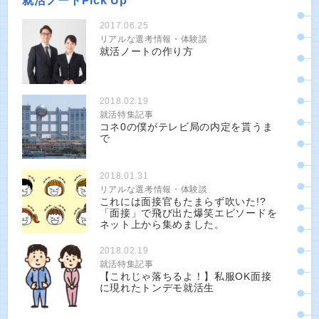
就活ノートPick Up
2017.06.25
リアルな選考情報・体験談
就活ノートの作り方
2018.02.19
就活特集記事
コネ0の僕がテレビ局の内定を貰うま
で
2018.01.31
リアルな選考情報・体験談
これには面接官もたまらず吹いた!?
「面接」で飛び出た爆笑エピソードを
ネット上から集めました。
2018.02.19
就活特集記事
【これじゃ落ちるよ！】私服OK面接
に現れたトンデモ就活生