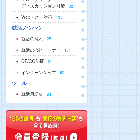
ディスカッション対策
32
Webテスト対策
133
就活ノウハウ
就活の流れ
25
就活の心得・マナー
131
OB/OG訪問
20
インターンシップ
52
ツール
就活用語集
24