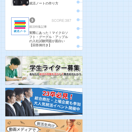
就活ノートの作り方
SCORE:387
就活特集記事
実際にあった！マイクロソ
フト・グーグル・アップル
の入社試験問題が面白い
【回答例付き】