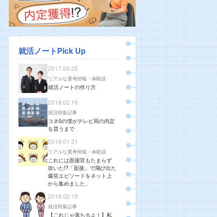
就活ノートPick Up
2017.06.25
リアルな選考情報・体験談
就活ノートの作り方
2018.02.19
就活特集記事
コネ0の僕がテレビ局の内定
を貰うまで
2018.01.31
リアルな選考情報・体験談
これには面接官もたまらず
吹いた!?「面接」で飛び出た
爆笑エピソードをネット上
から集めました。
2018.02.19
就活特集記事
【これじゃ落ちるよ！】私