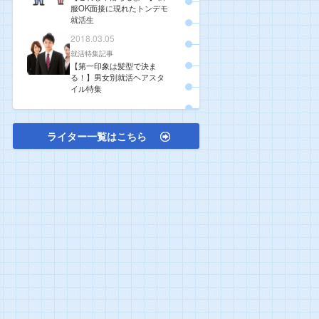
服OK面接に現れたトンデモ
就活生
2018.03.05
就活特集記事
【第一印象は髪型で決ま
る！】男女別就活ヘアスタ
イル特集
ライター一覧はこちら