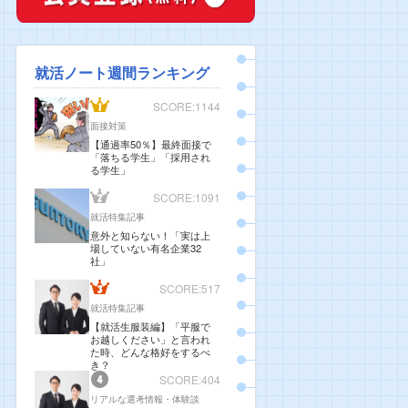
就活ノート週間ランキング
SCORE:1144
面接対策
【通過率50％】最終面接で
「落ちる学生」「採用され
る学生」
SCORE:1091
就活特集記事
意外と知らない！「実は上
場していない有名企業32
社」
SCORE:517
就活特集記事
【就活生服装編】「平服で
お越しください」と言われ
た時、どんな格好をするべ
き？
SCORE:404
リアルな選考情報・体験談