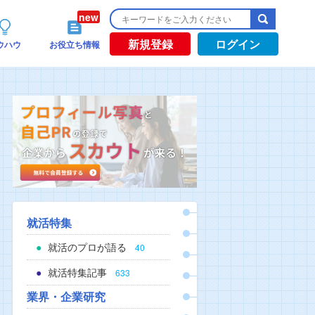
新規登録
ログイン
ウハウ
お役立ち情報
就活特集
就活のプロが語る
40
就活特集記事
633
業界・企業研究