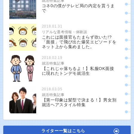
就活特集記事
コネ0の僕がテレビ局の内定を貰うま
で
2018.01.31
リアルな選考情報・体験談
これには面接官もたまらず吹いた!?
「面接」で飛び出た爆笑エピソードを
ネット上から集めました。
2018.02.19
就活特集記事
【これじゃ落ちるよ！】私服OK面接
に現れたトンデモ就活生
2018.03.05
就活特集記事
【第一印象は髪型で決まる！】男女別
就活ヘアスタイル特集
ライター一覧はこちら