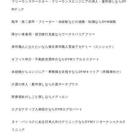
フリーランスマーケター・フリーランスエンジニアの求人・案件探しならDY
Mテック
既卒・第二新卒・フリーター・未経験などの就職・転職ならDYM就職
障がい者雇用・就労移行支援ならワークスバリアフリー
寿司職人になりたいなら東京寿司職人育成アカデミー（スシショク）
オフィス仲介・不動産売買仲介ならDYMリアルエステート
未経験からエンジニア・事務職を目指すならDYMキャリア（求職者向け）
介護の求人・案件探しなら介護サーチプラス
医療福祉のしごと探しならメディルン
エグゼクティブ人材紹介ならDYMエグゼパート
タイ・バンコクにある日本人向けクリニックならDYMインターナショナルク
リニック