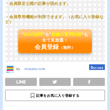
・会員限定公開の記事が読めます。
・会員専用機能が利用できます。（お気に入り登録な
ど）
"
ESの設問
"も"
面接の質問内容
"も
全て見放題！
会員登録
（無料）
0
SCORE
by
shukatsu-note
E
TWEET
SHARE
記事をお気に入り登録する