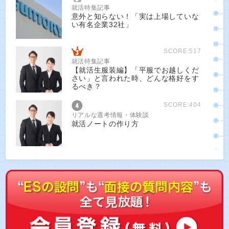
就活特集記事
意外と知らない！「実は上場していな
い有名企業32社」
SCORE:517
就活特集記事
【就活生服装編】「平服でお越しくだ
さい」と言われた時、どんな格好をす
るべき？
SCORE:404
リアルな選考情報・体験談
就活ノートの作り方