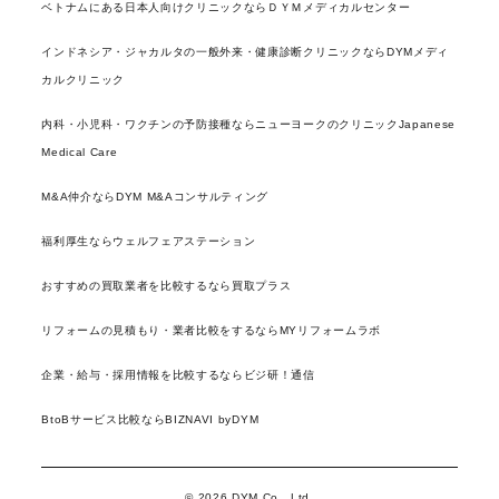
ベトナムにある日本人向けクリニックならＤＹＭメディカルセンター
インドネシア・ジャカルタの一般外来・健康診断クリニックならDYMメディ
カルクリニック
内科・小児科・ワクチンの予防接種ならニューヨークのクリニックJapanese
Medical Care
M&A仲介ならDYM M&Aコンサルティング
福利厚生ならウェルフェアステーション
おすすめの買取業者を比較するなら買取プラス
リフォームの見積もり・業者比較をするならMYリフォームラボ
企業・給与・採用情報を比較するならビジ研！通信
BtoBサービス比較ならBIZNAVI byDYM
© 2026 DYM Co., Ltd.