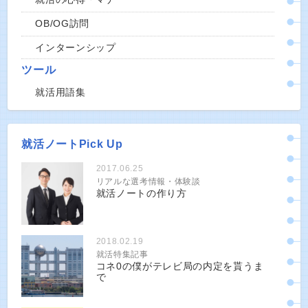
OB/OG訪問
インターンシップ
ツール
就活用語集
就活ノートPick Up
2017.06.25
リアルな選考情報・体験談
就活ノートの作り方
2018.02.19
就活特集記事
コネ0の僕がテレビ局の内定を貰うま
で