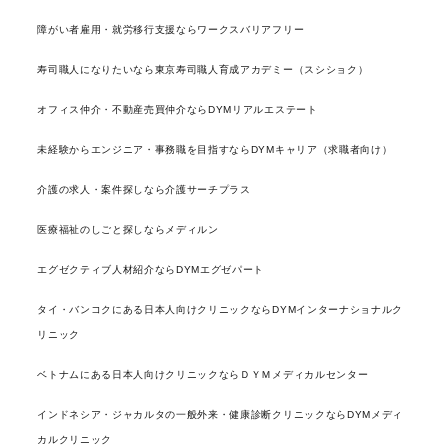
障がい者雇用・就労移行支援ならワークスバリアフリー
寿司職人になりたいなら東京寿司職人育成アカデミー（スシショク）
オフィス仲介・不動産売買仲介ならDYMリアルエステート
未経験からエンジニア・事務職を目指すならDYMキャリア（求職者向け）
介護の求人・案件探しなら介護サーチプラス
医療福祉のしごと探しならメディルン
エグゼクティブ人材紹介ならDYMエグゼパート
タイ・バンコクにある日本人向けクリニックならDYMインターナショナルク
リニック
ベトナムにある日本人向けクリニックならＤＹＭメディカルセンター
インドネシア・ジャカルタの一般外来・健康診断クリニックならDYMメディ
カルクリニック