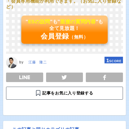
・会員専用機能が利用できます。（お気に入り登録な
ど）
"
ESの設問
"も"
面接の質問内容
"も
全て見放題！
会員登録
（無料）
1
SCORE
by
江藤 隆二
E
TWEET
SHARE
記事をお気に入り登録する