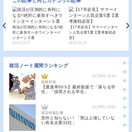
この記事と同じカテゴリの記事
就活が圧倒的に有利になる!!絶
【17卒必見】サマーインター
対に参加すべきウインターイ
ン人気企業5選【選考激戦必
ンターン５選
至】
2014.12.27
2015.06.10
就活ノート週間ランキング
SCORE:1144
面接対策
【通過率50％】最終面接で「落ちる学
生」「採用される学生」
SCORE:1091
就活特集記事
意外と知らない！「実は上場していな
い有名企業32社」