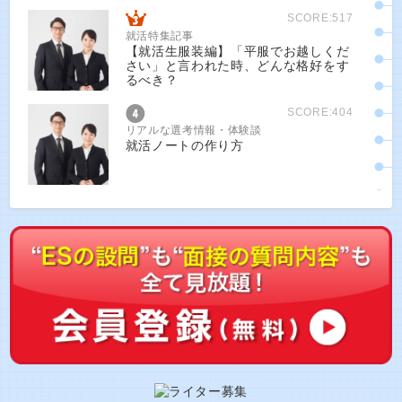
SCORE:517
就活特集記事
【就活生服装編】「平服でお越しくだ
さい」と言われた時、どんな格好をす
るべき？
SCORE:404
リアルな選考情報・体験談
就活ノートの作り方