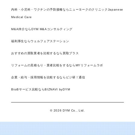
内科・小児科・ワクチンの予防接種ならニューヨークのクリニックJapanese
Medical Care
M&A仲介ならDYM M&Aコンサルティング
福利厚生ならウェルフェアステーション
おすすめの買取業者を比較するなら買取プラス
リフォームの見積もり・業者比較をするならMYリフォームラボ
企業・給与・採用情報を比較するならビジ研！通信
BtoBサービス比較ならBIZNAVI byDYM
© 2026 DYM Co., Ltd.