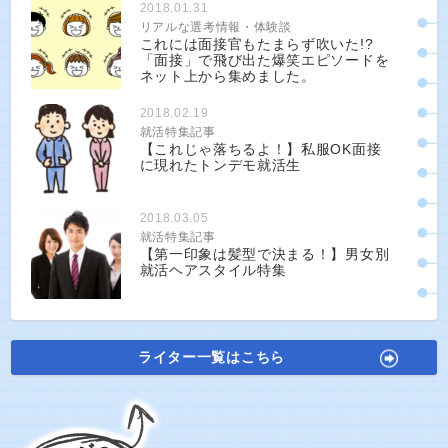
2018.01.31
リアルな選考情報・体験談
これには面接官もたまらず吹いた!?
「面接」で飛び出た爆笑エピソードを
ネット上から集めました。
2018.02.19
就活特集記事
【これじゃ落ちるよ！】私服OK面接
に現れたトンデモ就活生
2018.03.05
就活特集記事
【第一印象は髪型で決まる！】男女別
就活ヘアスタイル特集
ライター一覧はこちら