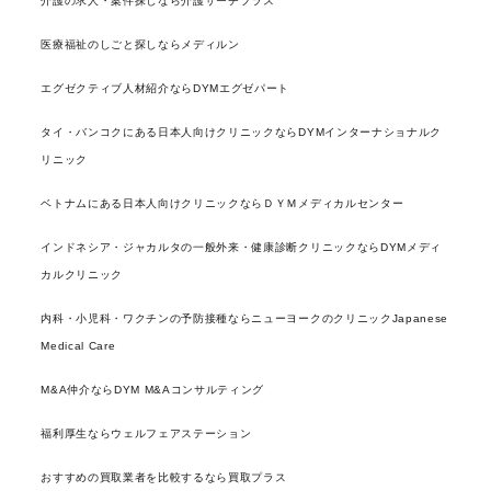
介護の求人・案件探しなら介護サーチプラス
医療福祉のしごと探しならメディルン
エグゼクティブ人材紹介ならDYMエグゼパート
タイ・バンコクにある日本人向けクリニックならDYMインターナショナルク
リニック
ベトナムにある日本人向けクリニックならＤＹＭメディカルセンター
インドネシア・ジャカルタの一般外来・健康診断クリニックならDYMメディ
カルクリニック
内科・小児科・ワクチンの予防接種ならニューヨークのクリニックJapanese
Medical Care
M&A仲介ならDYM M&Aコンサルティング
福利厚生ならウェルフェアステーション
おすすめの買取業者を比較するなら買取プラス