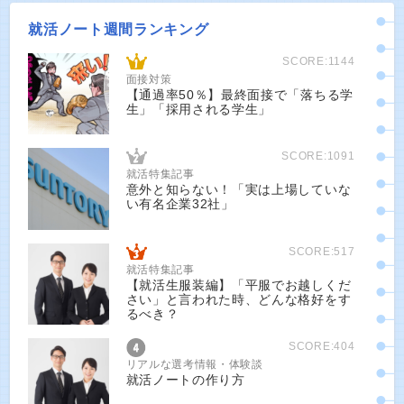
就活ノート週間ランキング
SCORE:1144
面接対策
【通過率50％】最終面接で「落ちる学
生」「採用される学生」
SCORE:1091
就活特集記事
意外と知らない！「実は上場していな
い有名企業32社」
SCORE:517
就活特集記事
【就活生服装編】「平服でお越しくだ
さい」と言われた時、どんな格好をす
るべき？
SCORE:404
リアルな選考情報・体験談
就活ノートの作り方