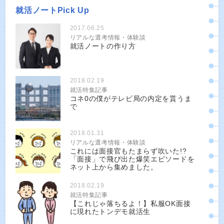
就活ノートPick Up
2017.06.25
リアルな選考情報・体験談
就活ノートの作り方
2018.02.19
就活特集記事
コネ0の僕がテレビ局の内定を貰うま
で
2018.01.31
リアルな選考情報・体験談
これには面接官もたまらず吹いた!?
「面接」で飛び出た爆笑エピソードを
ネット上から集めました。
2018.02.19
就活特集記事
【これじゃ落ちるよ！】私服OK面接
に現れたトンデモ就活生