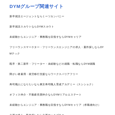
DYMグループ関連サイト
新卒就活エージェントならミーツカンパニー
新卒就活スカウトならDYMスカウト
未経験からエンジニア・事務職を目指すならDYMキャリア
フリーランスマーケター・フリーランスエンジニアの求人・案件探しならDY
Mテック
既卒・第二新卒・フリーター・未経験などの就職・転職ならDYM就職
障がい者雇用・就労移行支援ならワークスバリアフリー
寿司職人になりたいなら東京寿司職人育成アカデミー（スシショク）
オフィス仲介・不動産売買仲介ならDYMリアルエステート
未経験からエンジニア・事務職を目指すならDYMキャリア（求職者向け）