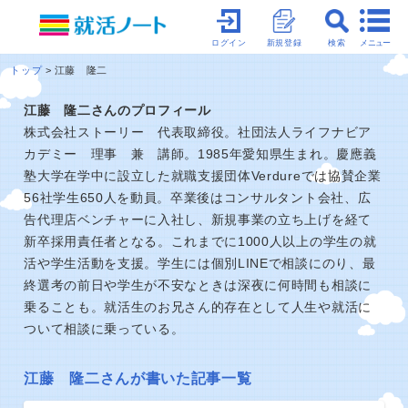
メニュー
ログイン
新規登録
検索
トップ
江藤 隆二
江藤 隆二さんのプロフィール
株式会社ストーリー 代表取締役。社団法人ライフナビア
カデミー 理事 兼 講師。1985年愛知県生まれ。慶應義
塾大学在学中に設立した就職支援団体Verdureでは協賛企業
56社学生650人を動員。卒業後はコンサルタント会社、広
告代理店ベンチャーに入社し、新規事業の立ち上げを経て
新卒採用責任者となる。これまでに1000人以上の学生の就
活や学生活動を支援。学生には個別LINEで相談にのり、最
終選考の前日や学生が不安なときは深夜に何時間も相談に
乗ることも。就活生のお兄さん的存在として人生や就活に
ついて相談に乗っている。
江藤 隆二さんが書いた記事一覧