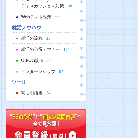
ディスカッション対策
32
Webテスト対策
133
就活ノウハウ
就活の流れ
25
就活の心得・マナー
131
OB/OG訪問
20
インターンシップ
52
ツール
就活用語集
24