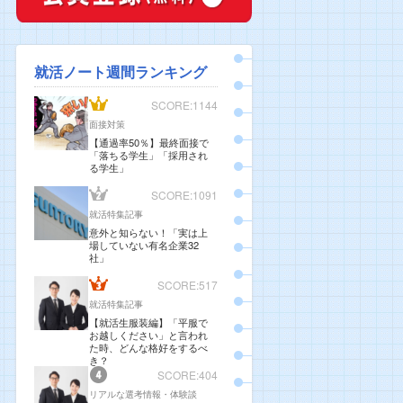
就活ノート週間ランキング
SCORE:1144
面接対策
【通過率50％】最終面接で
「落ちる学生」「採用され
る学生」
SCORE:1091
就活特集記事
意外と知らない！「実は上
場していない有名企業32
社」
SCORE:517
就活特集記事
【就活生服装編】「平服で
お越しください」と言われ
た時、どんな格好をするべ
き？
SCORE:404
リアルな選考情報・体験談