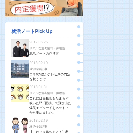
就活ノートPick Up
2017.06.25
リアルな選考情報・体験談
就活ノートの作り方
2018.02.19
就活特集記事
コネ0の僕がテレビ局の内定
を貰うまで
2018.01.31
リアルな選考情報・体験談
これには面接官もたまらず
吹いた!?「面接」で飛び出た
爆笑エピソードをネット上
から集めました。
2018.02.19
就活特集記事
【これじゃ落ちるよ！】私