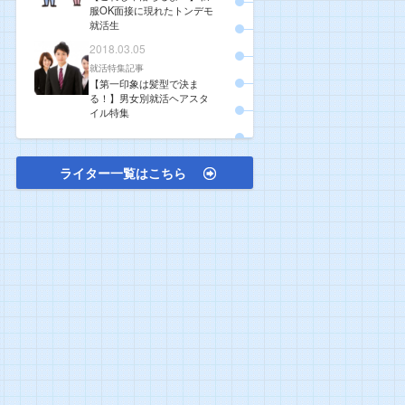
服OK面接に現れたトンデモ
就活生
2018.03.05
就活特集記事
【第一印象は髪型で決ま
る！】男女別就活ヘアスタ
イル特集
ライター一覧はこちら