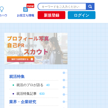
新規登録
ログイン
ウハウ
お役立ち情報
就活特集
就活のプロが語る
40
就活特集記事
633
業界・企業研究