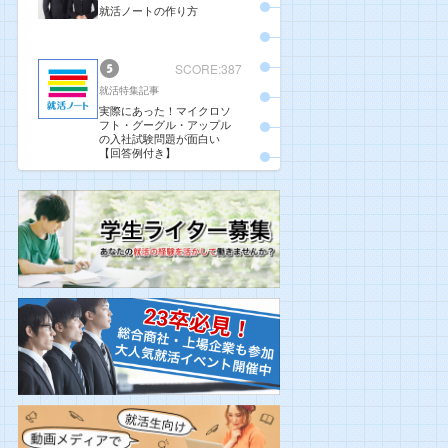
就活ノートの作り方
SCORE:387
就活特集記事
実際にあった！マイクロソ
フト・グーグル・アップル
の入社試験問題が面白い
【回答例付き】