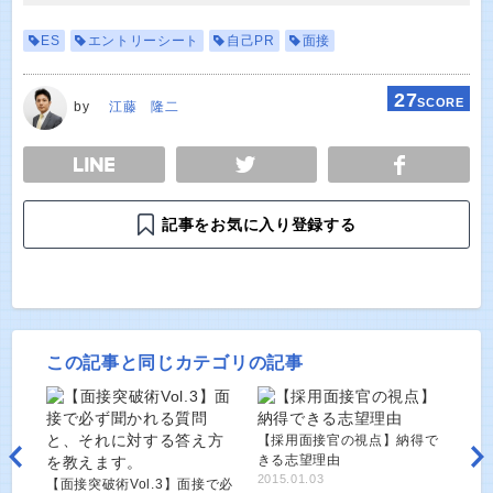
ES
エントリーシート
自己PR
面接
27
SCORE
by
江藤 隆二
E
TWEET
SHARE
記事をお気に入り登録する
この記事と同じカテゴリの記事
【採用面接官の視点】納得で
きる志望理由
2015.01.03
【面接突破術Vol.3】面接で必