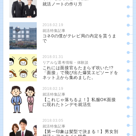
就活ノートの作り方
2018.02.19
就活特集記事
コネ0の僕がテレビ局の内定を貰うま
で
2018.01.31
リアルな選考情報・体験談
これには面接官もたまらず吹いた!?
「面接」で飛び出た爆笑エピソードを
ネット上から集めました。
2018.02.19
就活特集記事
【これじゃ落ちるよ！】私服OK面接
に現れたトンデモ就活生
2018.03.05
就活特集記事
【第一印象は髪型で決まる！】男女別