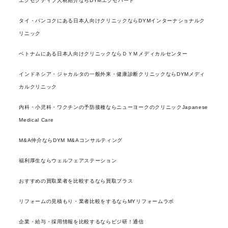
エグゼクティブ人材紹介ならDYMエグゼパート
タイ・バンコクにある日本人向けクリニックならDYMインターナショナルク
リニック
ベトナムにある日本人向けクリニックならＤＹＭメディカルセンター
インドネシア・ジャカルタの一般外来・健康診断クリニックならDYMメディ
カルクリニック
内科・小児科・ワクチンの予防接種ならニューヨークのクリニックJapanese
Medical Care
M&A仲介ならDYM M&Aコンサルティング
福利厚生ならウェルフェアステーション
おすすめの買取業者を比較するなら買取プラス
リフォームの見積もり・業者比較をするならMYリフォームラボ
企業・給与・採用情報を比較するならビジ研！通信