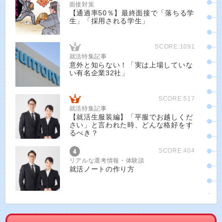
面接対策
【通過率50％】最終面接で「落ちる学
生」「採用される学生」
SCORE:1091
就活特集記事
意外と知らない！「実は上場していな
い有名企業32社」
SCORE:517
就活特集記事
【就活生服装編】「平服でお越しくだ
さい」と言われた時、どんな格好をす
るべき？
SCORE:404
リアルな選考情報・体験談
就活ノートの作り方