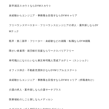
新卒就活スカウトならDYMスカウト
未経験からエンジニア・事務職を目指すならDYMキャリア
フリーランスマーケター・フリーランスエンジニアの求人・案件探しならDY
Mテック
既卒・第二新卒・フリーター・未経験などの就職・転職ならDYM就職
障がい者雇用・就労移行支援ならワークスバリアフリー
寿司職人になりたいなら東京寿司職人育成アカデミー（スシショク）
オフィス仲介・不動産売買仲介ならDYMリアルエステート
未経験からエンジニア・事務職を目指すならDYMキャリア（求職者向け）
介護の求人・案件探しなら介護サーチプラス
医療福祉のしごと探しならメディルン