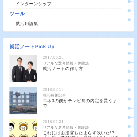
インターンシップ
ツール
就活用語集
就活ノートPick Up
2017.06.25
リアルな選考情報・体験談
就活ノートの作り方
2018.02.19
就活特集記事
コネ0の僕がテレビ局の内定を貰うま
で
2018.01.31
リアルな選考情報・体験談
これには面接官もたまらず吹いた!?