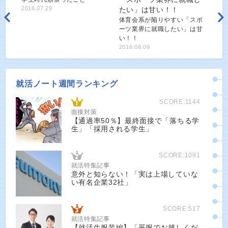
2016.07.29
体育会系が陥りやすい「スポ
ーツ業界に就職したい」は甘
い！！
2016.08.09
就活ノート週間ランキング
SCORE:1144
面接対策
【通過率50％】最終面接で「落ちる学
生」「採用される学生」
SCORE:1091
就活特集記事
意外と知らない！「実は上場していな
い有名企業32社」
SCORE:517
就活特集記事
【就活生服装編】「平服でお越しくだ