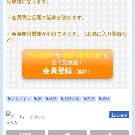
見放題になります。
・会員限定公開の記事が読めます。
・会員専用機能が利用できます。（お気に入り登録な
ど）
"
ESの設問
"も"
面接の質問内容
"も
全て見放題！
会員登録
（無料）
アドバイス
夢
就活
就活失敗
目標
経験
1
SCORE
by
まみりん
E
TWEET
SHARE