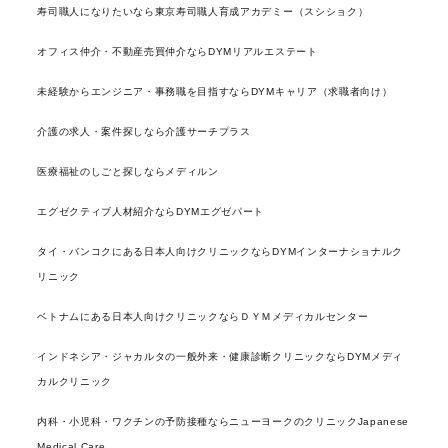
寿司職人になりたいなら東京寿司職人育成アカデミー（スシショク）
オフィス仲介・不動産売買仲介ならDYMリアルエステート
未経験からエンジニア・事務職を目指すならDYMキャリア（求職者向け）
介護の求人・案件探しなら介護サーチプラス
医療福祉のしごと探しならメディルン
エグゼクティブ人材紹介ならDYMエグゼパート
タイ・バンコクにある日本人向けクリニックならDYMインターナショナルク
リニック
ベトナムにある日本人向けクリニックならＤＹＭメディカルセンター
インドネシア・ジャカルタの一般外来・健康診断クリニックならDYMメディ
カルクリニック
内科・小児科・ワクチンの予防接種ならニューヨークのクリニックJapanese
Medical Care