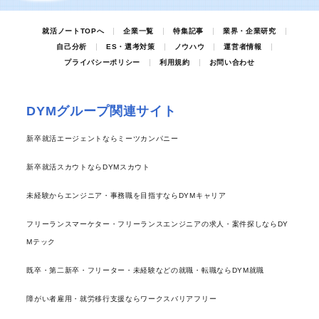
就活ノートTOPへ
企業一覧
特集記事
業界・企業研究
自己分析
ES・選考対策
ノウハウ
運営者情報
プライバシーポリシー
利用規約
お問い合わせ
DYMグループ関連サイト
新卒就活エージェントならミーツカンパニー
新卒就活スカウトならDYMスカウト
未経験からエンジニア・事務職を目指すならDYMキャリア
フリーランスマーケター・フリーランスエンジニアの求人・案件探しならDY
Mテック
既卒・第二新卒・フリーター・未経験などの就職・転職ならDYM就職
障がい者雇用・就労移行支援ならワークスバリアフリー