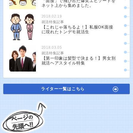
「面接」で飛び出た爆笑エピソードを
ネット上から集めました。
2018.02.19
就活特集記事
【これじゃ落ちるよ！】私服OK面接
に現れたトンデモ就活生
2018.03.05
就活特集記事
【第一印象は髪型で決まる！】男女別
就活ヘアスタイル特集
ライター一覧はこちら