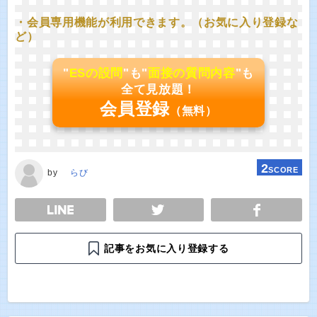
・会員専用機能が利用できます。（お気に入り登録な
ど）
"
ESの設問
"も"
面接の質問内容
"も
全て見放題！
会員登録
（無料）
2
SCORE
by
らび
E
TWEET
SHARE
記事をお気に入り登録する