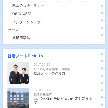
就活の心得・マナー
OB/OG訪問
インターンシップ
ツール
就活用語集
就活ノートPick Up
2017.06.25
リアルな選考情報・体験談
就活ノートの作り方
2018.02.19
就活特集記事
コネ0の僕がテレビ局の内定を貰うま
で