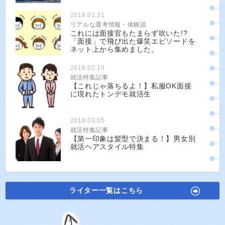
2018.01.31
リアルな選考情報・体験談
これには面接官もたまらず吹いた!?
「面接」で飛び出た爆笑エピソードを
ネット上から集めました。
2018.02.19
就活特集記事
【これじゃ落ちるよ！】私服OK面接
に現れたトンデモ就活生
2018.03.05
就活特集記事
【第一印象は髪型で決まる！】男女別
就活ヘアスタイル特集
ライター一覧はこちら