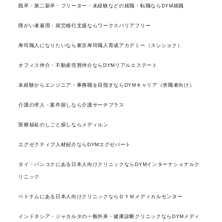
既卒・第二新卒・フリーター・未経験などの就職・転職ならDYM就職
障がい者雇用・就労移行支援ならワークスバリアフリー
寿司職人になりたいなら東京寿司職人育成アカデミー（スシショク）
オフィス仲介・不動産売買仲介ならDYMリアルエステート
未経験からエンジニア・事務職を目指すならDYMキャリア（求職者向け）
介護の求人・案件探しなら介護サーチプラス
医療福祉のしごと探しならメディルン
エグゼクティブ人材紹介ならDYMエグゼパート
タイ・バンコクにある日本人向けクリニックならDYMインターナショナルク
リニック
ベトナムにある日本人向けクリニックならＤＹＭメディカルセンター
インドネシア・ジャカルタの一般外来・健康診断クリニックならDYMメディ