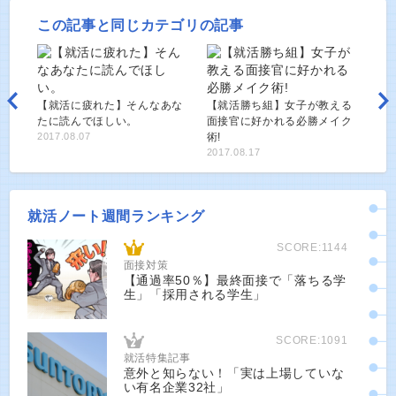
この記事と同じカテゴリの記事
【就活に疲れた】そんなあな
【就活勝ち組】女子が教える
たに読んでほしい。
面接官に好かれる必勝メイク
2017.08.07
術!
2017.08.17
就活ノート週間ランキング
SCORE:1144
面接対策
【通過率50％】最終面接で「落ちる学
生」「採用される学生」
SCORE:1091
就活特集記事
意外と知らない！「実は上場していな
い有名企業32社」