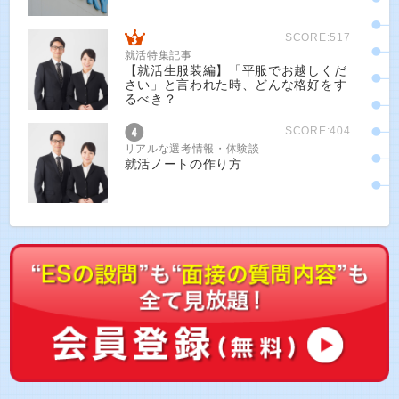
SCORE:517
就活特集記事
【就活生服装編】「平服でお越しくだ
さい」と言われた時、どんな格好をす
るべき？
SCORE:404
リアルな選考情報・体験談
就活ノートの作り方