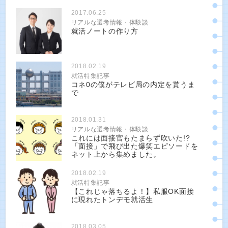
2017.06.25
リアルな選考情報・体験談
就活ノートの作り方
2018.02.19
就活特集記事
コネ0の僕がテレビ局の内定を貰うま
で
2018.01.31
リアルな選考情報・体験談
これには面接官もたまらず吹いた!?
「面接」で飛び出た爆笑エピソードを
ネット上から集めました。
2018.02.19
就活特集記事
【これじゃ落ちるよ！】私服OK面接
に現れたトンデモ就活生
2018.03.05