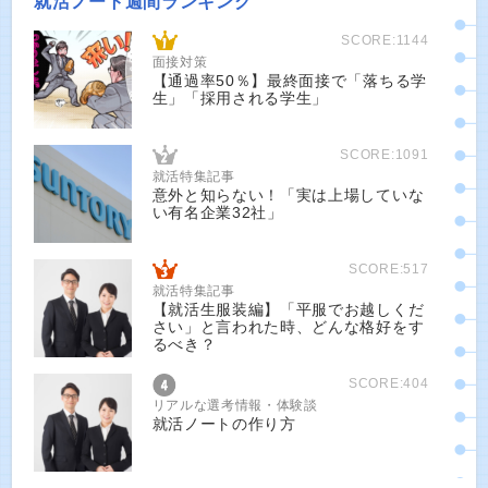
就活ノート週間ランキング
SCORE:1144
面接対策
【通過率50％】最終面接で「落ちる学
生」「採用される学生」
SCORE:1091
就活特集記事
意外と知らない！「実は上場していな
い有名企業32社」
SCORE:517
就活特集記事
【就活生服装編】「平服でお越しくだ
さい」と言われた時、どんな格好をす
るべき？
SCORE:404
リアルな選考情報・体験談
就活ノートの作り方