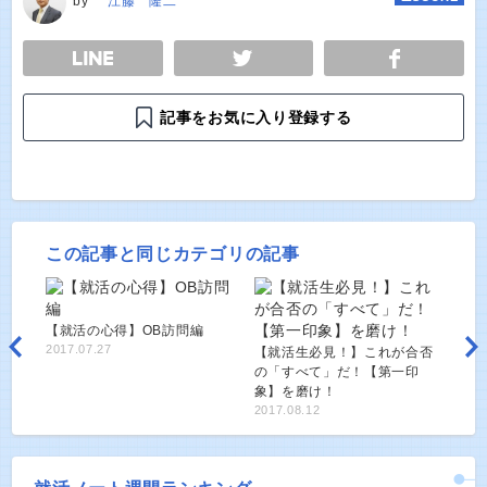
by
江藤 隆二
E
TWEET
SHARE
記事をお気に入り登録する
この記事と同じカテゴリの記事
【就活の心得】OB訪問編
2017.07.27
【就活生必見！】これが合否
の「すべて」だ！【第一印
象】を磨け！
2017.08.12