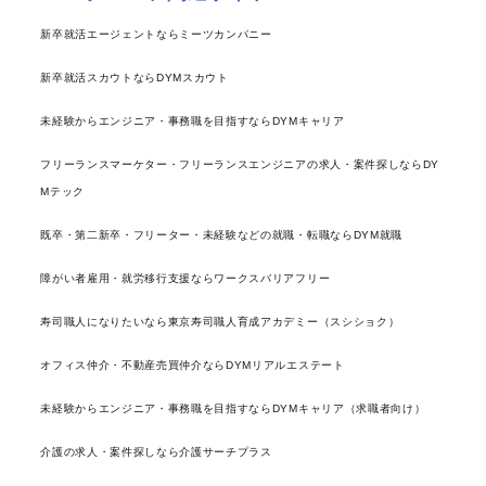
新卒就活エージェントならミーツカンパニー
新卒就活スカウトならDYMスカウト
未経験からエンジニア・事務職を目指すならDYMキャリア
フリーランスマーケター・フリーランスエンジニアの求人・案件探しならDY
Mテック
既卒・第二新卒・フリーター・未経験などの就職・転職ならDYM就職
障がい者雇用・就労移行支援ならワークスバリアフリー
寿司職人になりたいなら東京寿司職人育成アカデミー（スシショク）
オフィス仲介・不動産売買仲介ならDYMリアルエステート
未経験からエンジニア・事務職を目指すならDYMキャリア（求職者向け）
介護の求人・案件探しなら介護サーチプラス