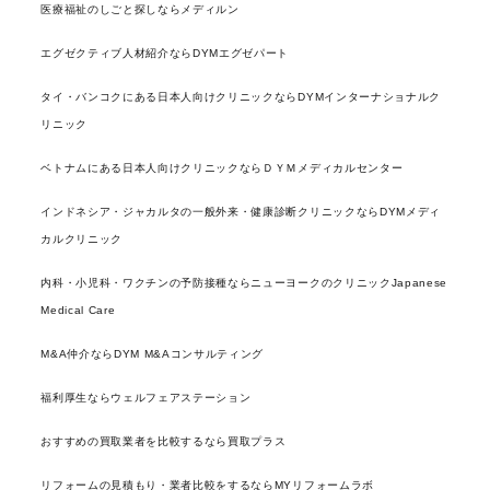
医療福祉のしごと探しならメディルン
エグゼクティブ人材紹介ならDYMエグゼパート
タイ・バンコクにある日本人向けクリニックならDYMインターナショナルク
リニック
ベトナムにある日本人向けクリニックならＤＹＭメディカルセンター
インドネシア・ジャカルタの一般外来・健康診断クリニックならDYMメディ
カルクリニック
内科・小児科・ワクチンの予防接種ならニューヨークのクリニックJapanese
Medical Care
M&A仲介ならDYM M&Aコンサルティング
福利厚生ならウェルフェアステーション
おすすめの買取業者を比較するなら買取プラス
リフォームの見積もり・業者比較をするならMYリフォームラボ