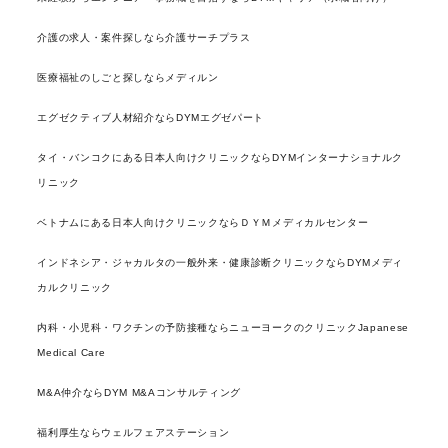
介護の求人・案件探しなら介護サーチプラス
医療福祉のしごと探しならメディルン
エグゼクティブ人材紹介ならDYMエグゼパート
タイ・バンコクにある日本人向けクリニックならDYMインターナショナルク
リニック
ベトナムにある日本人向けクリニックならＤＹＭメディカルセンター
インドネシア・ジャカルタの一般外来・健康診断クリニックならDYMメディ
カルクリニック
内科・小児科・ワクチンの予防接種ならニューヨークのクリニックJapanese
Medical Care
M&A仲介ならDYM M&Aコンサルティング
福利厚生ならウェルフェアステーション