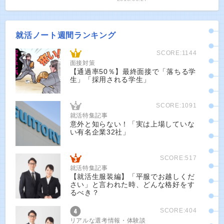
就活ノート週間ランキング
SCORE:1144
面接対策
【通過率50％】最終面接で「落ちる学
生」「採用される学生」
SCORE:1091
就活特集記事
意外と知らない！「実は上場していな
い有名企業32社」
SCORE:517
就活特集記事
【就活生服装編】「平服でお越しくだ
さい」と言われた時、どんな格好をす
るべき？
SCORE:404
リアルな選考情報・体験談