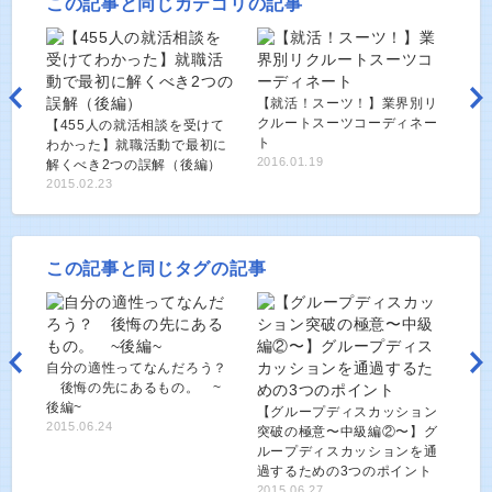
この記事と同じカテゴリの記事
【就活！スーツ！】業界別リ
クルートスーツコーディネー
【455人の就活相談を受けて
ト
わかった】就職活動で最初に
2016.01.19
解くべき2つの誤解（後編）
2015.02.23
この記事と同じタグの記事
自分の適性ってなんだろう？
後悔の先にあるもの。 ~
後編~
【グループディスカッション
2015.06.24
突破の極意〜中級編②〜】グ
ループディスカッションを通
過するための3つのポイント
2015.06.27