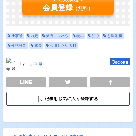
会員登録
（無料）
仕事論
内定
就活ノウハウ
弱み
強み
志望動機
性格診断
成長
採用したい人材
3
SCORE
by
小寺 毅
E
TWEET
SHARE
記事をお気に入り登録する