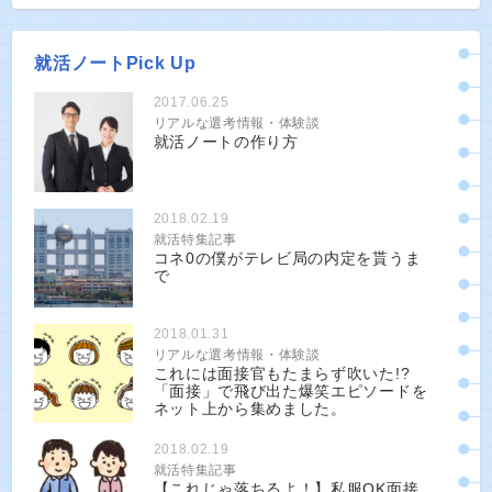
就活ノートPick Up
2017.06.25
リアルな選考情報・体験談
就活ノートの作り方
2018.02.19
就活特集記事
コネ0の僕がテレビ局の内定を貰うま
で
2018.01.31
リアルな選考情報・体験談
これには面接官もたまらず吹いた!?
「面接」で飛び出た爆笑エピソードを
ネット上から集めました。
2018.02.19
就活特集記事
【これじゃ落ちるよ！】私服OK面接