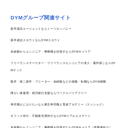
DYMグループ関連サイト
新卒就活エージェントならミーツカンパニー
新卒就活スカウトならDYMスカウト
未経験からエンジニア・事務職を目指すならDYMキャリア
フリーランスマーケター・フリーランスエンジニアの求人・案件探しならDY
Mテック
既卒・第二新卒・フリーター・未経験などの就職・転職ならDYM就職
障がい者雇用・就労移行支援ならワークスバリアフリー
寿司職人になりたいなら東京寿司職人育成アカデミー（スシショク）
オフィス仲介・不動産売買仲介ならDYMリアルエステート
未経験からエンジニア・事務職を目指すならDYMキャリア（求職者向け）