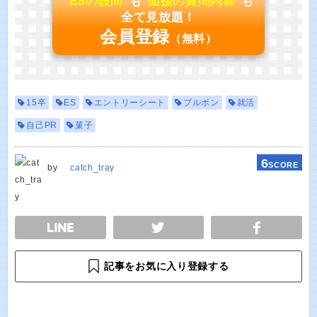
"
ESの設問
"も"
面接の質問内容
"も
全て見放題！
会員登録
（無料）
15卒
ES
エントリーシート
ブルボン
就活
自己PR
菓子
6
SCORE
by
catch_tray
E
TWEET
SHARE
記事をお気に入り登録する