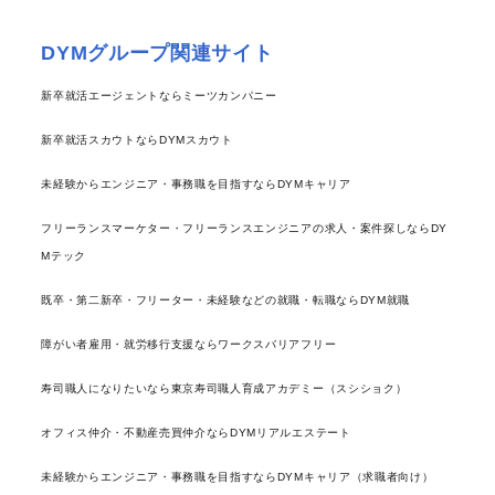
DYMグループ関連サイト
新卒就活エージェントならミーツカンパニー
新卒就活スカウトならDYMスカウト
未経験からエンジニア・事務職を目指すならDYMキャリア
フリーランスマーケター・フリーランスエンジニアの求人・案件探しならDY
Mテック
既卒・第二新卒・フリーター・未経験などの就職・転職ならDYM就職
障がい者雇用・就労移行支援ならワークスバリアフリー
寿司職人になりたいなら東京寿司職人育成アカデミー（スシショク）
オフィス仲介・不動産売買仲介ならDYMリアルエステート
未経験からエンジニア・事務職を目指すならDYMキャリア（求職者向け）