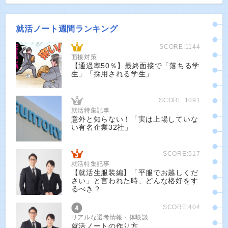
就活ノート週間ランキング
SCORE:1144
面接対策
【通過率50％】最終面接で「落ちる学
生」「採用される学生」
SCORE:1091
就活特集記事
意外と知らない！「実は上場していな
い有名企業32社」
SCORE:517
就活特集記事
【就活生服装編】「平服でお越しくだ
さい」と言われた時、どんな格好をす
るべき？
SCORE:404
リアルな選考情報・体験談
就活ノートの作り方