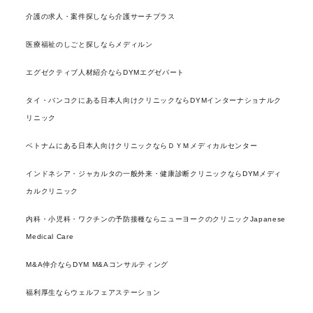
介護の求人・案件探しなら介護サーチプラス
医療福祉のしごと探しならメディルン
エグゼクティブ人材紹介ならDYMエグゼパート
タイ・バンコクにある日本人向けクリニックならDYMインターナショナルク
リニック
ベトナムにある日本人向けクリニックならＤＹＭメディカルセンター
インドネシア・ジャカルタの一般外来・健康診断クリニックならDYMメディ
カルクリニック
内科・小児科・ワクチンの予防接種ならニューヨークのクリニックJapanese
Medical Care
M&A仲介ならDYM M&Aコンサルティング
福利厚生ならウェルフェアステーション