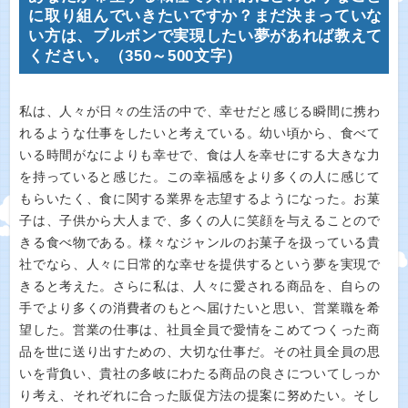
に取り組んでいきたいですか？まだ決まっていな
い方は、ブルボンで実現したい夢があれば教えて
ください。（350～500文字）
私は、人々が日々の生活の中で、幸せだと感じる瞬間に携わ
れるような仕事をしたいと考えている。幼い頃から、食べて
いる時間がなによりも幸せで、食は人を幸せにする大きな力
を持っていると感じた。この幸福感をより多くの人に感じて
もらいたく、食に関する業界を志望するようになった。お菓
子は、子供から大人まで、多くの人に笑顔を与えることので
きる食べ物である。様々なジャンルのお菓子を扱っている貴
社でなら、人々に日常的な幸せを提供するという夢を実現で
きると考えた。さらに私は、人々に愛される商品を、自らの
手でより多くの消費者のもとへ届けたいと思い、営業職を希
望した。営業の仕事は、社員全員で愛情をこめてつくった商
品を世に送り出すための、大切な仕事だ。その社員全員の思
いを背負い、貴社の多岐にわたる商品の良さについてしっか
り考え、それぞれに合った販促方法の提案に努めたい。そし