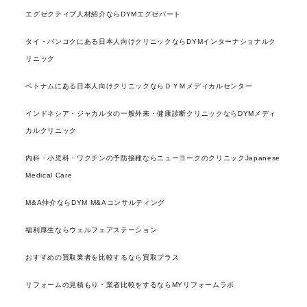
エグゼクティブ人材紹介ならDYMエグゼパート
タイ・バンコクにある日本人向けクリニックならDYMインターナショナルク
リニック
ベトナムにある日本人向けクリニックならＤＹＭメディカルセンター
インドネシア・ジャカルタの一般外来・健康診断クリニックならDYMメディ
カルクリニック
内科・小児科・ワクチンの予防接種ならニューヨークのクリニックJapanese
Medical Care
M&A仲介ならDYM M&Aコンサルティング
福利厚生ならウェルフェアステーション
おすすめの買取業者を比較するなら買取プラス
リフォームの見積もり・業者比較をするならMYリフォームラボ