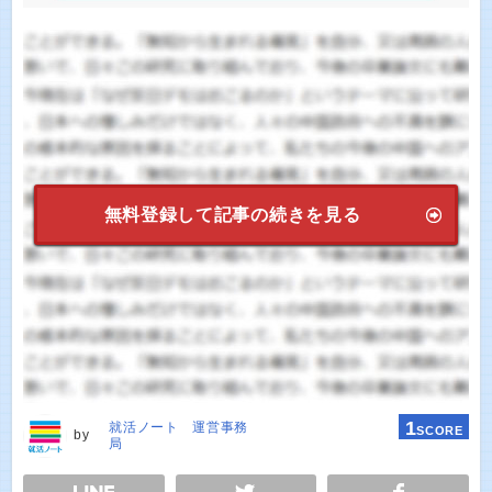
無料登録して記事の続きを見る
1
就活ノート 運営事務
SCORE
by
局
E
TWEET
SHARE