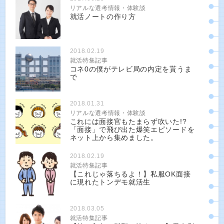
リアルな選考情報・体験談
就活ノートの作り方
2018.02.19
就活特集記事
コネ0の僕がテレビ局の内定を貰うま
で
2018.01.31
リアルな選考情報・体験談
これには面接官もたまらず吹いた!?
「面接」で飛び出た爆笑エピソードを
ネット上から集めました。
2018.02.19
就活特集記事
【これじゃ落ちるよ！】私服OK面接
に現れたトンデモ就活生
2018.03.05
就活特集記事