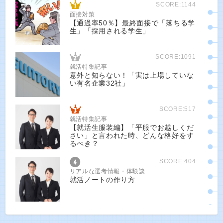
SCORE:1144
面接対策
【通過率50％】最終面接で「落ちる学
生」「採用される学生」
SCORE:1091
就活特集記事
意外と知らない！「実は上場していな
い有名企業32社」
SCORE:517
就活特集記事
【就活生服装編】「平服でお越しくだ
さい」と言われた時、どんな格好をす
るべき？
SCORE:404
リアルな選考情報・体験談
就活ノートの作り方