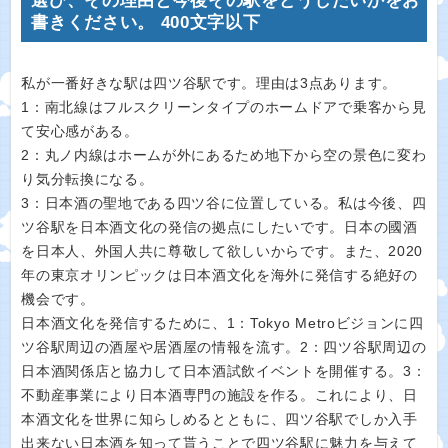
選び、その理由と今後その駅をどうしたいかをお
書きください。 400文字以下
私が一番好きな駅は四ツ谷駅です。理由は3点あります。
1：南北線はフルスクリーンタイプのホームドアで乗客から見
て安心感がある。
2：丸ノ内線はホームが外にあるため地下から空の景色に変わ
り気分転換になる。
3：日本酒の聖地である四ツ谷に位置している。私は今後、四
ツ谷駅を日本酒文化の発信の拠点にしたいです。日本の國酒
を日本人、外国人共に尊敬して欲しいからです。また、2020
年の東京オリンピックは日本酒文化を海外に発信する絶好の
機会です。
日本酒文化を発信するために、1：Tokyo Metroビジョンに四
ツ谷駅周辺の酒屋や居酒屋の情報を流す。2：四ツ谷駅周辺の
日本酒関係店と協力して日本酒試飲イベントを開催する。3：
不動産事業により日本酒専門の施設を作る。これにより、日
本酒文化を世界に知らしめるとともに、四ツ谷駅でしか入手
出来ない日本酒を知って貰うことで四ツ谷駅に魅力を与えて