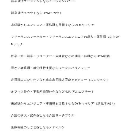
新卒就活エージェントならミーツカンパニー
新卒就活スカウトならDYMスカウト
未経験からエンジニア・事務職を目指すならDYMキャリア
フリーランスマーケター・フリーランスエンジニアの求人・案件探しならDY
Mテック
既卒・第二新卒・フリーター・未経験などの就職・転職ならDYM就職
障がい者雇用・就労移行支援ならワークスバリアフリー
寿司職人になりたいなら東京寿司職人育成アカデミー（スシショク）
オフィス仲介・不動産売買仲介ならDYMリアルエステート
未経験からエンジニア・事務職を目指すならDYMキャリア（求職者向け）
介護の求人・案件探しなら介護サーチプラス
医療福祉のしごと探しならメディルン