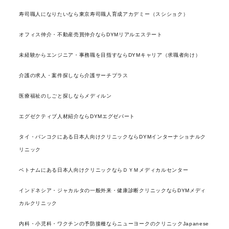
寿司職人になりたいなら東京寿司職人育成アカデミー（スシショク）
オフィス仲介・不動産売買仲介ならDYMリアルエステート
未経験からエンジニア・事務職を目指すならDYMキャリア（求職者向け）
介護の求人・案件探しなら介護サーチプラス
医療福祉のしごと探しならメディルン
エグゼクティブ人材紹介ならDYMエグゼパート
タイ・バンコクにある日本人向けクリニックならDYMインターナショナルク
リニック
ベトナムにある日本人向けクリニックならＤＹＭメディカルセンター
インドネシア・ジャカルタの一般外来・健康診断クリニックならDYMメディ
カルクリニック
内科・小児科・ワクチンの予防接種ならニューヨークのクリニックJapanese