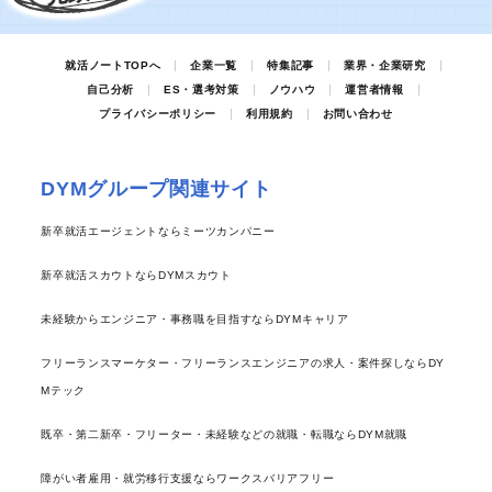
就活ノートTOPへ
企業一覧
特集記事
業界・企業研究
自己分析
ES・選考対策
ノウハウ
運営者情報
プライバシーポリシー
利用規約
お問い合わせ
DYMグループ関連サイト
新卒就活エージェントならミーツカンパニー
新卒就活スカウトならDYMスカウト
未経験からエンジニア・事務職を目指すならDYMキャリア
フリーランスマーケター・フリーランスエンジニアの求人・案件探しならDY
Mテック
既卒・第二新卒・フリーター・未経験などの就職・転職ならDYM就職
障がい者雇用・就労移行支援ならワークスバリアフリー