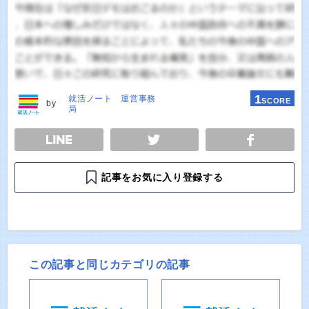
1
就活ノート 運営事務
SCORE
by
局
E
TWEET
SHARE
記事をお気に入り登録する
この記事と同じカテゴリの記事