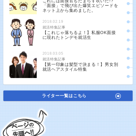
これには面接官もたまらず吹いた!?
「面接」で飛び出た爆笑エピソードを
ネット上から集めました。
2018.02.19
就活特集記事
【これじゃ落ちるよ！】私服OK面接
に現れたトンデモ就活生
2018.03.05
就活特集記事
【第一印象は髪型で決まる！】男女別
就活ヘアスタイル特集
ライター一覧はこちら