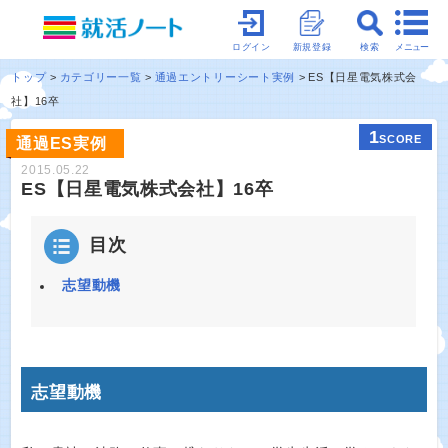
メニュー
ログイン
新規登録
検索
トップ
カテゴリー一覧
通過エントリーシート実例
ES【日星電気株式会
社】16卒
1
SCORE
通過ES実例
2015.05.22
ES【日星電気株式会社】16卒
目次
志望動機
志望動機