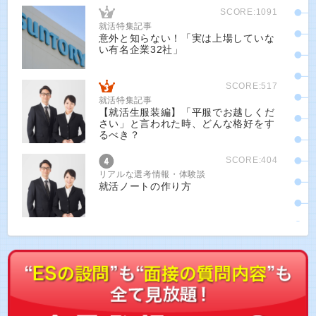
SCORE:1091
就活特集記事
意外と知らない！「実は上場していな
い有名企業32社」
SCORE:517
就活特集記事
【就活生服装編】「平服でお越しくだ
さい」と言われた時、どんな格好をす
るべき？
SCORE:404
リアルな選考情報・体験談
就活ノートの作り方