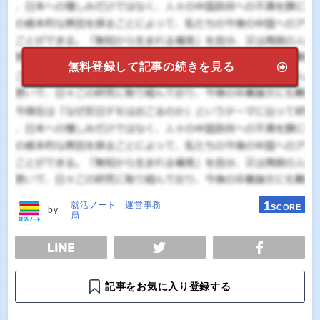
無料登録して記事の続きを見る
1
就活ノート 運営事務
SCORE
by
局
E
TWEET
SHARE
記事をお気に入り登録する