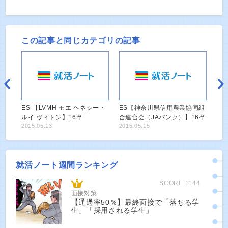
この記事と同じカテゴリの記事
ES 【LVMH モエ ヘネシー・
ES【神奈川県信用農業協同組
ルイ ヴィトン】16卒
合連合会（JAバンク）】16卒
2015.05.13
2015.05.15
就活ノート週間ランキング
SCORE:1144
面接対策
【通過率50％】最終面接で「落ちる学
生」「採用される学生」