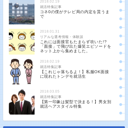
2018.02.19
就活特集記事
コネ0の僕がテレビ局の内定を貰うま
で
2018.01.31
リアルな選考情報・体験談
これには面接官もたまらず吹いた!?
「面接」で飛び出た爆笑エピソードを
ネット上から集めました。
2018.02.19
就活特集記事
【これじゃ落ちるよ！】私服OK面接
に現れたトンデモ就活生
2018.03.05
就活特集記事
【第一印象は髪型で決まる！】男女別
就活ヘアスタイル特集