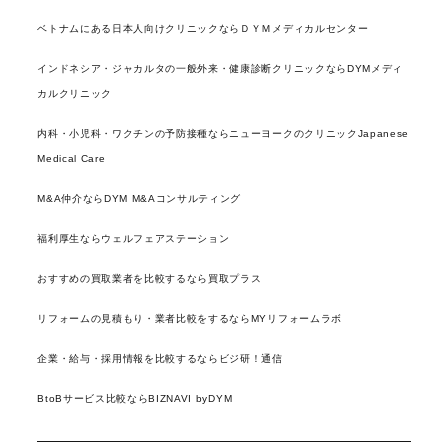
ベトナムにある日本人向けクリニックならＤＹＭメディカルセンター
インドネシア・ジャカルタの一般外来・健康診断クリニックならDYMメディ
カルクリニック
内科・小児科・ワクチンの予防接種ならニューヨークのクリニックJapanese
Medical Care
M&A仲介ならDYM M&Aコンサルティング
福利厚生ならウェルフェアステーション
おすすめの買取業者を比較するなら買取プラス
リフォームの見積もり・業者比較をするならMYリフォームラボ
企業・給与・採用情報を比較するならビジ研！通信
BtoBサービス比較ならBIZNAVI byDYM