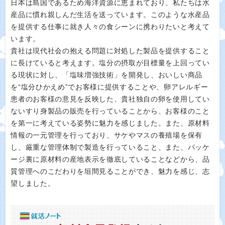
日本は島国であるため海洋資源に恵まれており、私たちは水
産品に慣れ親しんだ生活を送っています。このような水産品
を提供する仕事に就き人々の食シーンに携わりたいと考えて
います。
貴社は現代社会の抱える問題に対処した製品を提供すること
に長けていると考えます。塩分の摂取が目標量を上回ってい
る現状に対し、「塩味増強技術」を開発し、おいしい商品
を“塩分ひかえめ”でお客様に提供することや、卵アレルギー
患者のお客様の意見を反映した、貴社独自の卵を使用してい
ないすり身製品の販売を行っていることから、お客様のこと
を第一に考えている姿勢に魅力を感じました。また、原材料
情報の一元管理を行っており、サケやマスの養殖場を保有
し、厳重な管理体制で製造を行っていること、また、パッケ
ージ裏に原材料の産地表示を徹底していることなどから、品
質管理へのこだわりを垣間見ることができ、魅力を感じ、志
望しました。