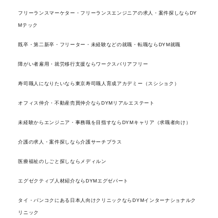
フリーランスマーケター・フリーランスエンジニアの求人・案件探しならDY
Mテック
既卒・第二新卒・フリーター・未経験などの就職・転職ならDYM就職
障がい者雇用・就労移行支援ならワークスバリアフリー
寿司職人になりたいなら東京寿司職人育成アカデミー（スシショク）
オフィス仲介・不動産売買仲介ならDYMリアルエステート
未経験からエンジニア・事務職を目指すならDYMキャリア（求職者向け）
介護の求人・案件探しなら介護サーチプラス
医療福祉のしごと探しならメディルン
エグゼクティブ人材紹介ならDYMエグゼパート
タイ・バンコクにある日本人向けクリニックならDYMインターナショナルク
リニック