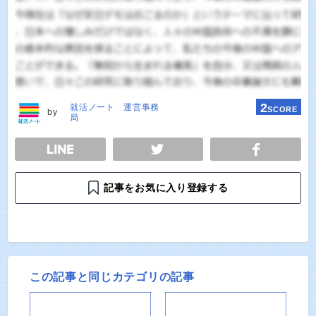
2
就活ノート 運営事務
SCORE
by
局
E
TWEET
SHARE
記事をお気に入り登録する
この記事と同じカテゴリの記事