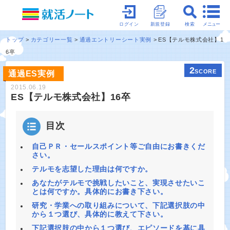
メニュー
ログイン
新規登録
検索
トップ
カテゴリー一覧
通過エントリーシート実例
ES【テルモ株式会社】1
6卒
2
SCORE
通過ES実例
2015.06.19
ES【テルモ株式会社】16卒
目次
自己ＰＲ・セールスポイント等ご自由にお書きくだ
さい。
テルモを志望した理由は何ですか。
あなたがテルモで挑戦したいこと、実現させたいこ
とは何ですか。具体的にお書き下さい。
研究・学業への取り組みについて、下記選択肢の中
から１つ選び、具体的に教えて下さい。
下記選択肢の中から１つ選び、エピソードを基に具