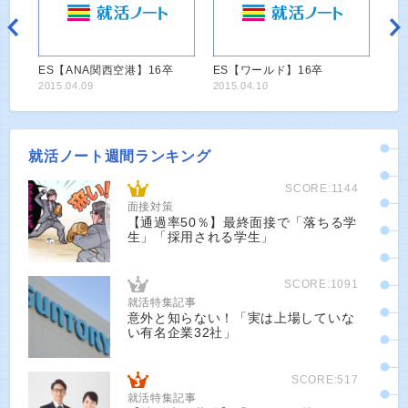
ES【ANA関西空港】16卒
ES【ワールド】16卒
2015.04.09
2015.04.10
就活ノート週間ランキング
SCORE:1144
面接対策
【通過率50％】最終面接で「落ちる学
生」「採用される学生」
SCORE:1091
就活特集記事
意外と知らない！「実は上場していな
い有名企業32社」
SCORE:517
就活特集記事