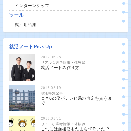
インターンシップ
ツール
就活用語集
就活ノートPick Up
2017.06.25
リアルな選考情報・体験談
就活ノートの作り方
2018.02.19
就活特集記事
コネ0の僕がテレビ局の内定を貰うま
で
2018.01.31
リアルな選考情報・体験談
これには面接官もたまらず吹いた!?