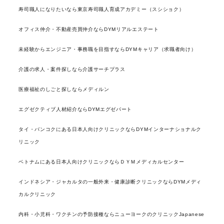
寿司職人になりたいなら東京寿司職人育成アカデミー（スシショク）
オフィス仲介・不動産売買仲介ならDYMリアルエステート
未経験からエンジニア・事務職を目指すならDYMキャリア（求職者向け）
介護の求人・案件探しなら介護サーチプラス
医療福祉のしごと探しならメディルン
エグゼクティブ人材紹介ならDYMエグゼパート
タイ・バンコクにある日本人向けクリニックならDYMインターナショナルク
リニック
ベトナムにある日本人向けクリニックならＤＹＭメディカルセンター
インドネシア・ジャカルタの一般外来・健康診断クリニックならDYMメディ
カルクリニック
内科・小児科・ワクチンの予防接種ならニューヨークのクリニックJapanese