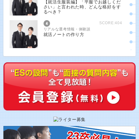
【就活生服装編】「平服でお越しくだ
さい」と言われた時、どんな格好をす
るべき？
SCORE:404
リアルな選考情報・体験談
就活ノートの作り方