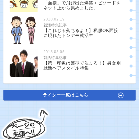
「面接」で飛び出た爆笑エピソードを
ネット上から集めました。
2018.02.19
就活特集記事
【これじゃ落ちるよ！】私服OK面接
に現れたトンデモ就活生
2018.03.05
就活特集記事
【第一印象は髪型で決まる！】男女別
就活ヘアスタイル特集
ライター一覧はこちら