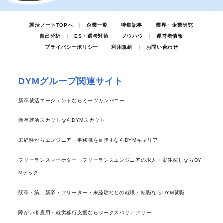
就活ノートTOPへ
企業一覧
特集記事
業界・企業研究
自己分析
ES・選考対策
ノウハウ
運営者情報
プライバシーポリシー
利用規約
お問い合わせ
DYMグループ関連サイト
新卒就活エージェントならミーツカンパニー
新卒就活スカウトならDYMスカウト
未経験からエンジニア・事務職を目指すならDYMキャリア
フリーランスマーケター・フリーランスエンジニアの求人・案件探しならDY
Mテック
既卒・第二新卒・フリーター・未経験などの就職・転職ならDYM就職
障がい者雇用・就労移行支援ならワークスバリアフリー