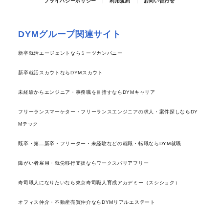
プライバシーポリシー
利用規約
お問い合わせ
DYMグループ関連サイト
新卒就活エージェントならミーツカンパニー
新卒就活スカウトならDYMスカウト
未経験からエンジニア・事務職を目指すならDYMキャリア
フリーランスマーケター・フリーランスエンジニアの求人・案件探しならDY
Mテック
既卒・第二新卒・フリーター・未経験などの就職・転職ならDYM就職
障がい者雇用・就労移行支援ならワークスバリアフリー
寿司職人になりたいなら東京寿司職人育成アカデミー（スシショク）
オフィス仲介・不動産売買仲介ならDYMリアルエステート