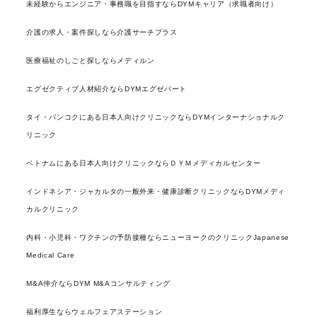
未経験からエンジニア・事務職を目指すならDYMキャリア（求職者向け）
介護の求人・案件探しなら介護サーチプラス
医療福祉のしごと探しならメディルン
エグゼクティブ人材紹介ならDYMエグゼパート
タイ・バンコクにある日本人向けクリニックならDYMインターナショナルク
リニック
ベトナムにある日本人向けクリニックならＤＹＭメディカルセンター
インドネシア・ジャカルタの一般外来・健康診断クリニックならDYMメディ
カルクリニック
内科・小児科・ワクチンの予防接種ならニューヨークのクリニックJapanese
Medical Care
M&A仲介ならDYM M&Aコンサルティング
福利厚生ならウェルフェアステーション