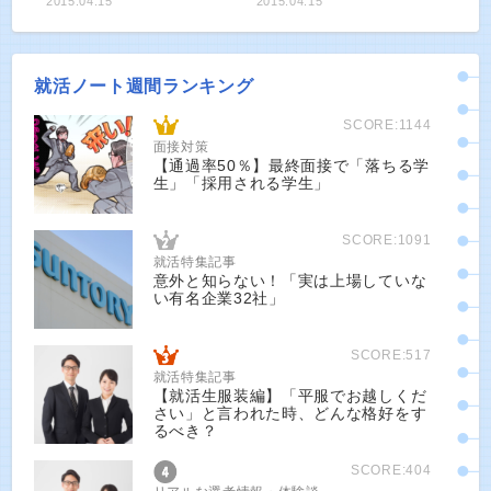
2015.04.15
2015.04.15
就活ノート週間ランキング
SCORE:1144
面接対策
【通過率50％】最終面接で「落ちる学
生」「採用される学生」
SCORE:1091
就活特集記事
意外と知らない！「実は上場していな
い有名企業32社」
SCORE:517
就活特集記事
【就活生服装編】「平服でお越しくだ
さい」と言われた時、どんな格好をす
るべき？
SCORE:404