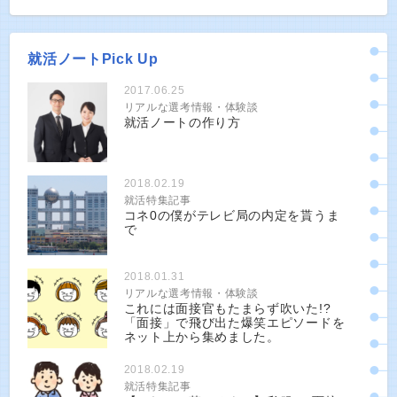
就活ノートPick Up
2017.06.25
リアルな選考情報・体験談
就活ノートの作り方
2018.02.19
就活特集記事
コネ0の僕がテレビ局の内定を貰うま
で
2018.01.31
リアルな選考情報・体験談
これには面接官もたまらず吹いた!?
「面接」で飛び出た爆笑エピソードを
ネット上から集めました。
2018.02.19
就活特集記事