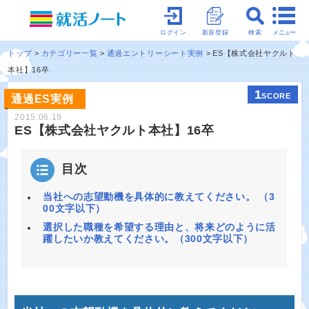
メニュー
ログイン
新規登録
検索
トップ
カテゴリー一覧
通過エントリーシート実例
ES【株式会社ヤクルト
本社】16卒
1
SCORE
通過ES実例
2015.06.19
ES【株式会社ヤクルト本社】16卒
目次
当社への志望動機を具体的に教えてください。 （3
00文字以下）
選択した職種を希望する理由と、将来どのように活
躍したいか教えてください。（300文字以下）