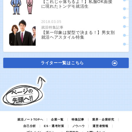
【これじゃ落ちるよ！】私服OK面接
に現れたトンデモ就活生
2018.03.05
就活特集記事
【第一印象は髪型で決まる！】男女別
就活ヘアスタイル特集
ライター一覧はこちら
就活ノートTOPへ
企業一覧
特集記事
業界・企業研究
自己分析
ES・選考対策
ノウハウ
運営者情報