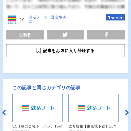
1
就活ノート 運営事務
SCORE
by
局
E
TWEET
SHARE
記事をお気に入り登録する
この記事と同じカテゴリの記事
ES【株式会社トーハン】16卒
選考情報【東京地下鉄】16卒